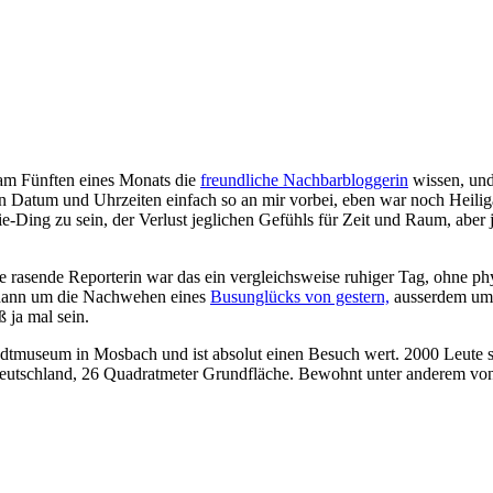
am Fünften eines Monats die
freundliche Nachbarbloggerin
wissen, und
Datum und Uhrzeiten einfach so an mir vorbei, eben war noch Heiligaben
e-Ding zu sein, der Verlust jeglichen Gefühls für Zeit und Raum, aber
 rasende Reporterin war das ein vergleichsweise ruhiger Tag, ohne phy
 dann um die Nachwehen eines
Busunglücks von gestern,
ausserdem um e
ß ja mal sein.
adtmuseum in Mosbach und ist absolut einen Besuch wert. 2000 Leute sch
Deutschland, 26 Quadratmeter Grundfläche. Bewohnt unter anderem von 