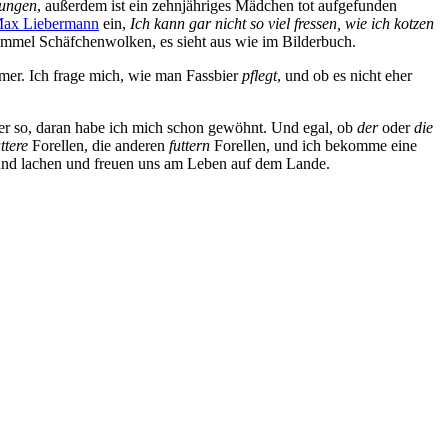
tungen
, außerdem ist ein zehnjähriges Mädchen tot aufgefunden
ax Liebermann
ein,
Ich kann gar nicht so viel fressen, wie ich kotzen
 Himmel Schäfchenwolken, es sieht aus wie im Bilderbuch.
mer. Ich frage mich, wie man Fassbier
pflegt
, und ob es nicht eher
ier so, daran habe ich mich schon gewöhnt. Und egal, ob
der
oder
die
üttere
Forellen, die anderen
futtern
Forellen, und ich bekomme eine
n und lachen und freuen uns am Leben auf dem Lande.