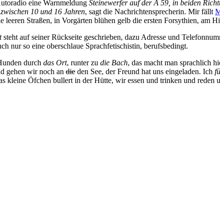
Autoradio eine Warnmeldung
Steinewerfer auf der A 59, in beiden Rich
n zwischen 10 und 16 Jahren
, sagt die Nachrichtensprecherin. Mir fällt
M
die leeren Straßen, in Vorgärten blühen gelb die ersten Forsythien, am
st
steht auf seiner Rückseite geschrieben, dazu Adresse und Telefonnum
ch nur so eine oberschlaue Sprachfetischistin, berufsbedingt.
n Hunden durch
das Ort
, runter zu
die Bach
, das macht man sprachlich h
end gehen wir noch an
die
den See, der Freund hat uns eingeladen. Ich
f
s kleine Öfchen bullert in der Hütte, wir essen und trinken und rede