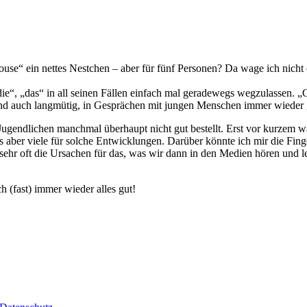
 house“ ein nettes Nestchen – aber für fünf Personen? Da wage ich nic
„die“, „das“ in all seinen Fällen einfach mal geradewegs wegzulassen. 
und auch langmütig, in Gesprächen mit jungen Menschen immer wieder 
 Jugendlichen manchmal überhaupt nicht gut bestellt. Erst vor kurzem w
s aber viele für solche Entwicklungen. Darüber könnte ich mir die Fing
ehr oft die Ursachen für das, was wir dann in den Medien hören und le
 (fast) immer wieder alles gut!