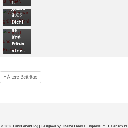
r, wir
r.
4.
grüße
April
n
2026
Dich!
Einsic
ht
28.
und
März
Erken
2026
ntnis.
« Ältere Beiträge
Nach oben
© 2026
LandLebenBlog
| Designed by:
Theme Freesia
|
Impressum
|
Datenschutz