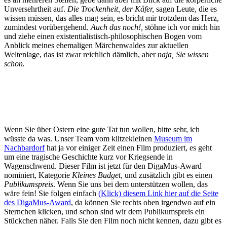
Unversehrtheit auf.
Die Trockenheit, der Käfer,
sagen Leute, die es
wissen müssen, das alles mag sein, es bricht mir trotzdem das Herz,
zumindest vorübergehend.
Auch das noch!,
stöhne ich vor mich hin
und ziehe einen existentialistisch-philosophischen Bogen vom
Anblick meines ehemaligen Märchenwaldes zur aktuellen
Weltenlage, das ist zwar reichlich dämlich, aber
naja, Sie wissen
schon.
Wenn Sie über Ostern eine gute Tat tun wollen, bitte sehr, ich
wüsste da was. Unser Team vom klitzekleinen
Museum im
Nachbardorf
hat ja vor einiger Zeit einen Film produziert, es geht
um eine tragische Geschichte kurz vor Kriegsende in
Wagenschwend. Dieser Film ist jetzt für den DigaMus-Award
nominiert, Kategorie
Kleines Budget,
und zusätzlich gibt es einen
Publikumspreis
. Wenn Sie uns bei dem unterstützen wollen, das
wäre fein! Sie folgen einfach
(Klick) diesem Link hier auf die Seite
des DigaMus-Award
, da können Sie rechts oben irgendwo auf ein
Sternchen klicken, und schon sind wir dem Publikumspreis ein
Stückchen näher. Falls Sie den Film noch nicht kennen, dazu gibt es