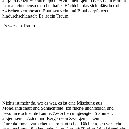
aufgeblasenen Veloursteppich. Weit hinein geht das so, dann kommt
man an ein ebenso märchenhaftes Bächlein, das sich plätschernd
zwischen vermoosten Baumwurzeln und Blaubeerpflanzen
hindurchschlängelt. Es ist ein Traum.
Es
war
ein Traum.
Nichts ist mehr da, wo es war, es ist eine Mischung aus
Mondlandschaft und Schlachtfeld, ich fluche unchristlich und
bekomme schlechte Laune. Zwischen umgesägten Stämmen,
abgerissenen Ästen und Bergen von Zweigen ist kein
Durchkommen zum ehemals romantischen Bächlein, ich versuche
es an mehreren Stellen, gebe dann aber mit Blick auf die körperliche