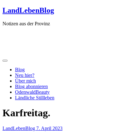
Zum
LandLebenBlog
Inhalt
springen
Notizen aus der Provinz
Blog
Neu hier?
Über mich
Blog abonnieren
OdenwaldBeauty
Ländliche Stillleben
Karfreitag.
LandLebenBlog
7. April 2023