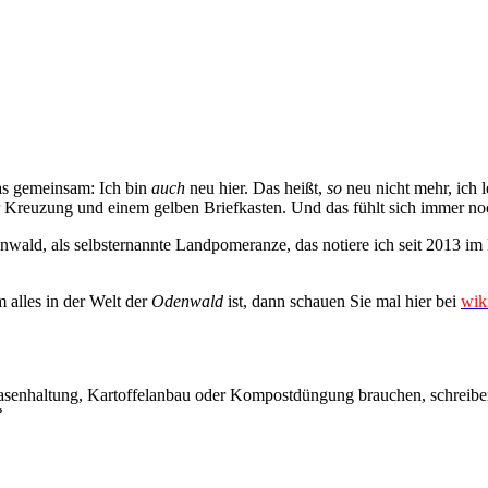
as gemeinsam: Ich bin
auch
neu hier. Das heißt,
so
neu nicht mehr, ich 
er Kreuzung und einem gelben Briefkasten. Und das fühlt sich immer n
enwald, als selbsternannte Landpomeranze, das notiere ich seit 2013 im
 alles in der Welt der
Odenwald
ist, dann schauen Sie mal hier bei
wik
senhaltung, Kartoffelanbau oder Kompostdüngung brauchen, schreiben
?