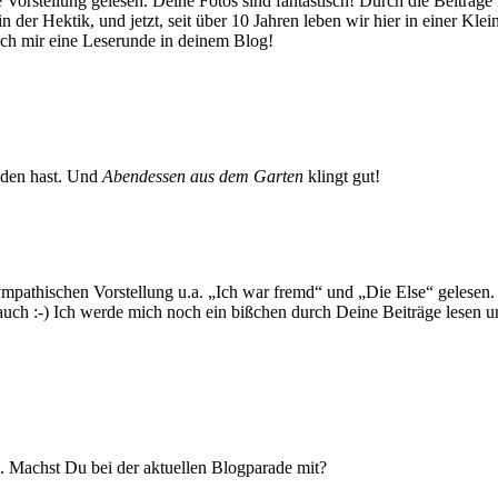
 Vorstellung gelesen. Deine Fotos sind fantastisch! Durch die Beiträge 
 der Hektik, und jetzt, seit über 10 Jahren leben wir hier in einer Kle
ich mir eine Leserunde in deinem Blog!
nden hast. Und
Abendessen aus dem Garten
klingt gut!
mpathischen Vorstellung u.a. „Ich war fremd“ und „Die Else“ gelesen. S
auch :-) Ich werde mich noch ein bißchen durch Deine Beiträge lesen u
 Machst Du bei der aktuellen Blogparade mit?