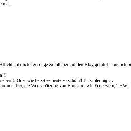
ir mal.
llfeld hat mich der selige Zufall hier auf den Blog geführt – und ich b
n!!!
n eben!!! Oder wie heisst es heute so schön?! Entschleunigt…
Natur und Tier, die Wertschätzung von Ehrenamt wie Feuerwehr, THW, 