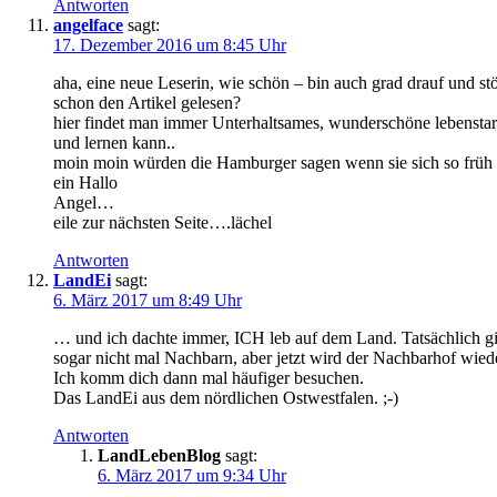
Antworten
angelface
sagt:
17. Dezember 2016 um 8:45 Uhr
aha, eine neue Leserin, wie schön – bin auch grad drauf und st
schon den Artikel gelesen?
hier findet man immer Unterhaltsames, wunderschöne lebenstark
und lernen kann..
moin moin würden die Hamburger sagen wenn sie sich so früh a
ein Hallo
Angel…
eile zur nächsten Seite….lächel
Antworten
LandEi
sagt:
6. März 2017 um 8:49 Uhr
… und ich dachte immer, ICH leb auf dem Land. Tatsächlich gib
sogar nicht mal Nachbarn, aber jetzt wird der Nachbarhof wi
Ich komm dich dann mal häufiger besuchen.
Das LandEi aus dem nördlichen Ostwestfalen. ;-)
Antworten
LandLebenBlog
sagt:
6. März 2017 um 9:34 Uhr