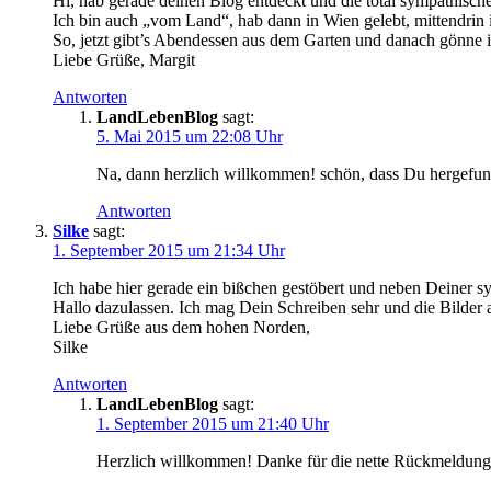
Hi, hab gerade deinen Blog entdeckt und die total sympathische
Ich bin auch „vom Land“, hab dann in Wien gelebt, mittendrin in
So, jetzt gibt’s Abendessen aus dem Garten und danach gönne 
Liebe Grüße, Margit
Antworten
LandLebenBlog
sagt:
5. Mai 2015 um 22:08 Uhr
Na, dann herzlich willkommen! schön, dass Du hergefu
Antworten
Silke
sagt:
1. September 2015 um 21:34 Uhr
Ich habe hier gerade ein bißchen gestöbert und neben Deiner sy
Hallo dazulassen. Ich mag Dein Schreiben sehr und die Bilder 
Liebe Grüße aus dem hohen Norden,
Silke
Antworten
LandLebenBlog
sagt:
1. September 2015 um 21:40 Uhr
Herzlich willkommen! Danke für die nette Rückmeldung.