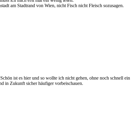
muss ich mich erst mal ein wenig lesen.
instadt am Stadtrand von Wien, nicht Fisch nicht Fleisch sozusagen.
chön ist es hier und so wollte ich nicht gehen, ohne noch schnell ein
nd in Zukunft sicher häufiger vorbeischauen.