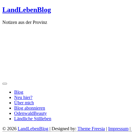
Zum
LandLebenBlog
Inhalt
springen
Notizen aus der Provinz
Blog
Neu hier?
Über mich
Blog abonnieren
OdenwaldBeauty
Ländliche Stillleben
© 2026
LandLebenBlog
| Designed by:
Theme Freesia
|
Impressum
|