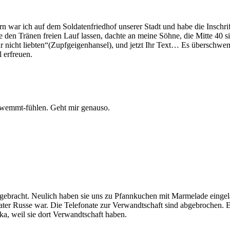
 war ich auf dem Soldatenfriedhof unserer Stadt und habe die Inschri
den Tränen freien Lauf lassen, dachte an meine Söhne, die Mitte 40 si
 nicht liebten“(Zupfgeigenhansel), und jetzt Ihr Text… Es überschwemmt
l erfreuen.
chwemmt-fühlen. Geht mir genauso.
ebracht. Neulich haben sie uns zu Pfannkuchen mit Marmelade eingela
Vater Russe war. Die Telefonate zur Verwandtschaft sind abgebrochen. E
ka, weil sie dort Verwandtschaft haben.