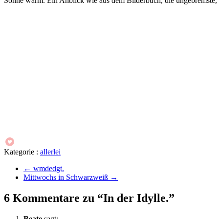
Sonne warm. Ein Anblick wie aus dem Bilderbuch, die ungebremste, s
Kategorie :
allerlei
←
wmdedgt.
Mittwochs in Schwarzweiß
→
6 Kommentare zu “In der Idylle.”
Beate
sagt: