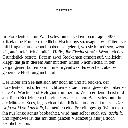
*******
Im Forellenteich am Wald schwimmen seit ein paar Tagen 400
klitzekleine Forellen, niedliche Fischbabys sozusagen, wir füttern sie
mit Hingabe, und schnell haben sie gelernt, wo sie hinmüssen, wenn
ich, auch reichlich dämlich,
Hallo, Ihr Fischies!
rufe. Wenn ich das
Grundstück betrete, flattern zwei Stockenten empört auf, vielleicht
klappt das ja in diesem Jahr mit dem Enten-Nachwuchs, in den
vergangenen Jahren kam immer irgendwas dazwischen, aber wir
geben die Hoffnung nicht auf.
Der Biber am See läßt sich nur noch ab und zu blicken, der
Forellenteich ist offenbar nicht seine
erste
Heimat geworden, aber so
eine Art Wochenend-Refugium, immerhin. Wenn er denn da ist und
am Teich Betrieb herrscht, gleitet er aus seinem Bau, schwimmt in
die Mitte des Sees, legt sich auf den Rücken und guckt uns zu.
Der
ist ja wohl voll gechillt,
hat neulich eine Freudin gesagt. Wenn man
ihn nur lange genug beobachtet, wird man selber auch
voll gechillt,
und irgendwie ist das mit dem ganzen Viechzeugs hier ja doch
ziemlich schön.