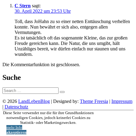
C Stern
sagt:
30. April 2022 um 23:53 Uhr
Toll, dass JoHahn zu so einer netten Enttäuschung verhelfen
konnte. Nun bewährt er sich also, entgegen allen
Vermutungen.
Es ist tatsächlich oft das sogenannte Kleine, das zur großen
Freude gereichen kann. Die Natur, die uns umgibt, hält
Unzähliges bereit, wir dürfen einfach nur staunen und uns
wundern.
Die Kommentarfunktion ist geschlossen.
Suche
Suche:
© 2026
LandLebenBlog
| Designed by:
Theme Freesia
|
Impressum
|
Datenschutz
Nach
Diese Seite verwendet nur die für ihre Grundfunktionen
oben
notwendigen Cookies, jedoch keinerlei Cookies zu
Statistik- oder Marketingzwecken.
mehr Info
akzeptieren