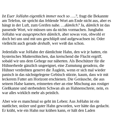
Ist Euer JoHahn eigentlich immer noch so ….?
, fragt die Bekannte
am Telefon, sie spricht das fehlende Wort am Ende nicht aus, aber es
hängt in der Luft, zum Greifen nahe.
…dämlich?
Ja,
dämlich
ist das
passende Wort, wir müssen uns da nichts vormachen. Junghahn
JoHahn war
ausgesprochen dämlich
, aber sowas von, obwohl er
doch bei uns und mit uns geschlüpft und aufgewachsen ist. Oder
vielleicht auch gerade
deshalb,
wer weiß das schon.
Jedenfalls war JoHahn der dämlichste Hahn, den wir je hatten, ein
hysterisches Muttersöhnchen, das kreischend die Flucht ergriff,
sobald wir uns dem Gehege nur näherten. Als Beschützer für die
Hühnerherde gänzlich ungeeignet, eine Zumutung geradezu, die
Hühner verdrehten genervt die Äuglein, wenn er sich mal wieder
panisch in das nächstgelegene Gebüsch stürzte, kaum, dass wir mit
leckerem Futter am Horizont erschienen. Die Geräusche, die aus
seinem Halse kamen, erinnerten eher an eine Mischung aus rostiger
Gießkanne und sterbendem Schwan als an Hahnenschreie, nein, es
war alles wirklich mehr als peinlich.
Aber wie es manchmal so geht im Leben: Aus JoHahn ist ein
stattlicher, stolzer und guter Hahn geworden, wer hätte das gedacht.
Er kräht, wie ein Hahn nur krähen kann, er hält den Laden