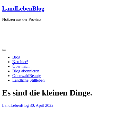
Zum
LandLebenBlog
Inhalt
springen
Notizen aus der Provinz
Blog
Neu hier?
Über mich
Blog abonnieren
OdenwaldBeauty
Ländliche Stillleben
Es sind die kleinen Dinge.
LandLebenBlog
30. April 2022