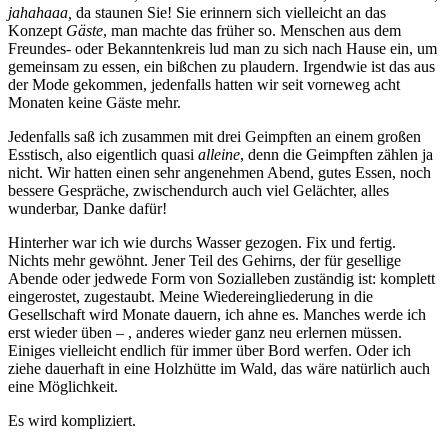
jahahaaa,
da staunen Sie! Sie erinnern sich vielleicht an das
Konzept
Gäste
, man machte das früher so. Menschen aus dem
Freundes- oder Bekanntenkreis lud man zu sich nach Hause ein, um
gemeinsam zu essen, ein bißchen zu plaudern. Irgendwie ist das aus
der Mode gekommen, jedenfalls hatten wir seit vorneweg acht
Monaten keine Gäste mehr.
Jedenfalls saß ich zusammen mit drei Geimpften an einem großen
Esstisch, also eigentlich quasi
alleine
, denn die Geimpften zählen ja
nicht. Wir hatten einen sehr angenehmen Abend, gutes Essen, noch
bessere Gespräche, zwischendurch auch viel Gelächter, alles
wunderbar, Danke dafür!
Hinterher war ich wie durchs Wasser gezogen. Fix und fertig.
Nichts mehr gewöhnt. Jener Teil des Gehirns, der für gesellige
Abende oder jedwede Form von Sozialleben zuständig ist: komplett
eingerostet, zugestaubt. Meine Wiedereingliederung in die
Gesellschaft wird Monate dauern, ich ahne es. Manches werde ich
erst wieder üben – , anderes wieder ganz neu erlernen müssen.
Einiges vielleicht endlich für immer über Bord werfen. Oder ich
ziehe dauerhaft in eine Holzhütte im Wald, das wäre natürlich auch
eine Möglichkeit.
Es wird kompliziert.