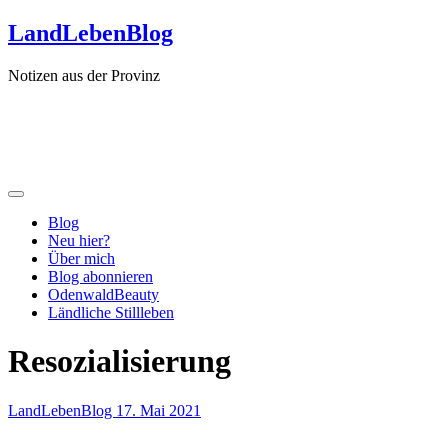
Zum
LandLebenBlog
Inhalt
springen
Notizen aus der Provinz
Blog
Neu hier?
Über mich
Blog abonnieren
OdenwaldBeauty
Ländliche Stillleben
Resozialisierung
LandLebenBlog
17. Mai 2021