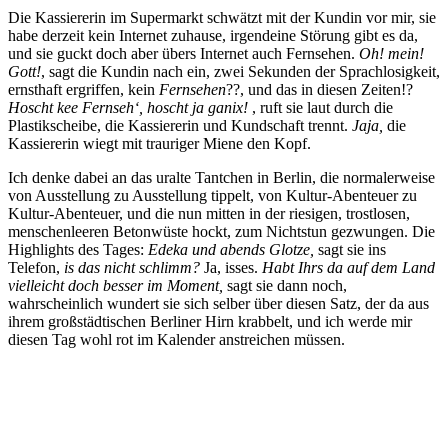
Die Kassiererin im Supermarkt schwätzt mit der Kundin vor mir, sie
habe derzeit kein Internet zuhause, irgendeine Störung gibt es da,
und sie guckt doch aber übers Internet auch Fernsehen.
Oh! mein!
Gott!
, sagt die Kundin nach ein, zwei Sekunden der Sprachlosigkeit,
ernsthaft ergriffen, kein
Fernsehen
??, und das in diesen Zeiten!?
Hoscht kee Fernseh‘, hoscht ja ganix!
, ruft sie laut durch die
Plastikscheibe, die Kassiererin und Kundschaft trennt.
Jaja,
die
Kassiererin wiegt mit trauriger Miene den Kopf.
Ich denke dabei an das uralte Tantchen in Berlin, die normalerweise
von Ausstellung zu Ausstellung tippelt, von Kultur-Abenteuer zu
Kultur-Abenteuer, und die nun mitten in der riesigen, trostlosen,
menschenleeren Betonwüste hockt, zum Nichtstun gezwungen. Die
Highlights des Tages:
Edeka und abends Glotze,
sagt sie ins
Telefon,
is das nicht schlimm?
Ja, isses.
Habt Ihrs da auf dem Land
vielleicht doch besser im Moment,
sagt sie dann noch,
wahrscheinlich wundert sie sich selber über diesen Satz, der da aus
ihrem großstädtischen Berliner Hirn krabbelt, und ich werde mir
diesen Tag wohl rot im Kalender anstreichen müssen.