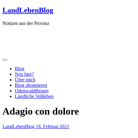
Zum
LandLebenBlog
Inhalt
springen
Notizen aus der Provinz
Blog
Neu hier?
Über mich
Blog abonnieren
OdenwaldBeauty
Ländliche Stillleben
Adagio con dolore
LandLebenBlog
18. Februar 2021