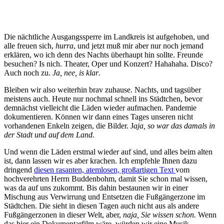
Die nächtliche Ausgangssperre im Landkreis ist aufgehoben, und
alle freuen sich,
hurra
, und jetzt muß mir aber nur noch jemand
erklären, wo ich denn des Nachts überhaupt hin sollte. Freunde
besuchen? Is nich. Theater, Oper und Konzert? Hahahaha. Disco?
Auch noch zu.
Ja, nee, is klar
.
Bleiben wir also weiterhin brav zuhause. Nachts, und tagsüber
meistens auch. Heute nur nochmal schnell ins Städtchen, bevor
demnächst vielleicht die Läden wieder aufmachen. Pandemie
dokumentieren. Können wir dann eines Tages unseren nicht
vorhandenen Enkeln zeigen, die Bilder. J
aja, so war das damals in
der Stadt und auf dem Land.
Und wenn die Läden erstmal wieder auf sind, und alles beim alten
ist, dann lassen wir es aber krachen. Ich empfehle Ihnen dazu
dringend
diesen rasanten, atemlosen, großartigen Text
vom
hochverehrten Herrn Buddenbohm, damit Sie schon mal wissen,
was da auf uns zukommt. Bis dahin bestaunen wir in einer
Mischung aus Verwirrung und Entsetzen die Fußgängerzone im
Städtchen. Die sieht in diesen Tagen auch nicht aus als andere
Fußgängerzonen in dieser Welt, aber,
naja, Sie wissen schon.
Wenn
das hier ein Dokumentarfilm wäre, würden wir eine Musik