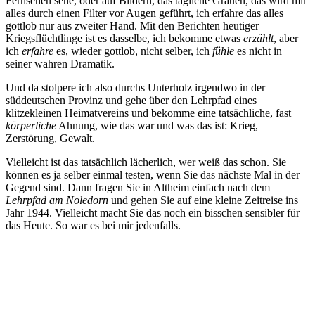
Fernsehen sehe, oder auf Bildern, das tägliche Grauen, das wird mir
alles durch einen Filter vor Augen geführt, ich erfahre das alles
gottlob nur aus zweiter Hand. Mit den Berichten heutiger
Kriegsflüchtlinge ist es dasselbe, ich bekomme etwas
erzählt
, aber
ich
erfahre
es, wieder gottlob, nicht selber, ich
fühle
es nicht in
seiner wahren Dramatik.
Und da stolpere ich also durchs Unterholz irgendwo in der
süddeutschen Provinz und gehe über den Lehrpfad eines
klitzekleinen Heimatvereins und bekomme eine tatsächliche, fast
körperliche
Ahnung, wie das war und was das ist: Krieg,
Zerstörung, Gewalt.
Vielleicht ist das tatsächlich lächerlich, wer weiß das schon. Sie
können es ja selber einmal testen, wenn Sie das nächste Mal in der
Gegend sind. Dann fragen Sie in Altheim einfach nach dem
Lehrpfad am Noledorn
und gehen Sie auf eine kleine Zeitreise ins
Jahr 1944. Vielleicht macht Sie das noch ein bisschen sensibler für
das Heute. So war es bei mir jedenfalls.