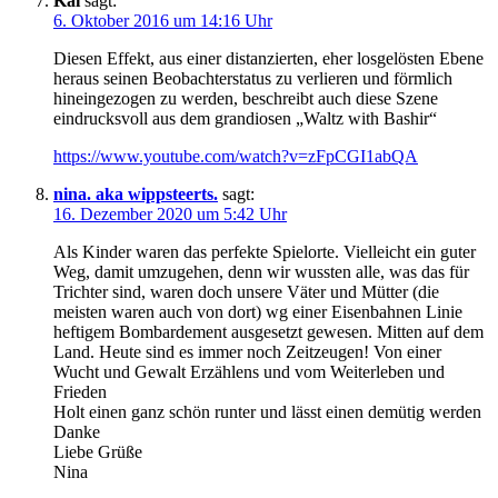
Kai
sagt:
6. Oktober 2016 um 14:16 Uhr
Diesen Effekt, aus einer distanzierten, eher losgelösten Ebene
heraus seinen Beobachterstatus zu verlieren und förmlich
hineingezogen zu werden, beschreibt auch diese Szene
eindrucksvoll aus dem grandiosen „Waltz with Bashir“
https://www.youtube.com/watch?v=zFpCGI1abQA
nina. aka wippsteerts.
sagt:
16. Dezember 2020 um 5:42 Uhr
Als Kinder waren das perfekte Spielorte. Vielleicht ein guter
Weg, damit umzugehen, denn wir wussten alle, was das für
Trichter sind, waren doch unsere Väter und Mütter (die
meisten waren auch von dort) wg einer Eisenbahnen Linie
heftigem Bombardement ausgesetzt gewesen. Mitten auf dem
Land. Heute sind es immer noch Zeitzeugen! Von einer
Wucht und Gewalt Erzählens und vom Weiterleben und
Frieden
Holt einen ganz schön runter und lässt einen demütig werden
Danke
Liebe Grüße
Nina