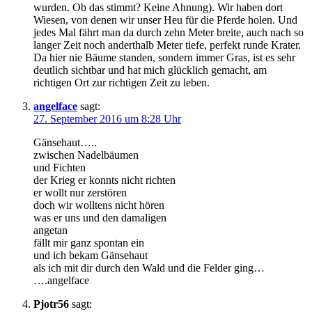
wurden. Ob das stimmt? Keine Ahnung). Wir haben dort
Wiesen, von denen wir unser Heu für die Pferde holen. Und
jedes Mal fährt man da durch zehn Meter breite, auch nach so
langer Zeit noch anderthalb Meter tiefe, perfekt runde Krater.
Da hier nie Bäume standen, sondern immer Gras, ist es sehr
deutlich sichtbar und hat mich glücklich gemacht, am
richtigen Ort zur richtigen Zeit zu leben.
angelface
sagt:
27. September 2016 um 8:28 Uhr
Gänsehaut…..
zwischen Nadelbäumen
und Fichten
der Krieg er konnts nicht richten
er wollt nur zerstören
doch wir wolltens nicht hören
was er uns und den damaligen
angetan
fällt mir ganz spontan ein
und ich bekam Gänsehaut
als ich mit dir durch den Wald und die Felder ging…
….angelface
Pjotr56
sagt: