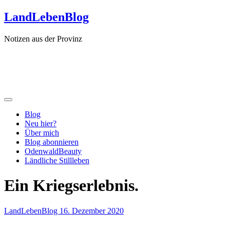
Zum
LandLebenBlog
Inhalt
springen
Notizen aus der Provinz
Blog
Neu hier?
Über mich
Blog abonnieren
OdenwaldBeauty
Ländliche Stillleben
Ein Kriegserlebnis.
LandLebenBlog
16. Dezember 2020