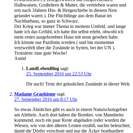
Halbwaisen, Großeltern & Mutter, die vertrieben waren und
erst nach 3Jahren Hin- & Hergeschiebe in diesem Nest
gelandet waren ). Die Flüchtlinge aus dem Banat im
Nachbarhaus, so ganz in Schwarz.
Der Krieg war immer Thema in meinem Umfeld, und lange
hatte ich das Gefühl, ich habe ihn selbst erlebt, obwohl ich
mein erstes ausgebombtes Haus mit neun gesehen habe.
Ich könnte nur Pazifistin werden ( und bin momentan
verzweifelt über die Zustände in Syrien, bei der UN ).
Trotzdem: eine gute Woche!
Astrid
LandLebenBlog
sagt:
25. September 2016 um 22:53 Uhr
Dir auch! Trotz der grässlichen Zustände in dieser Welt.
Madame Graphisme
sagt:
27. September 2016 um 8:17 Uhr
So etwas Ähnliches gibt es auch in einem Naturschutzgebiet
am Altrhein. Auch dort haben die Bomber, von Mannheim
kommend, noch ein paar Reste abgeladen (oder wurden die
Wiesen, wie von den älteren Leuten erzählt, nachts beleuchtet,
damit die Dörfer verschont und nur die Äcker bombardiert