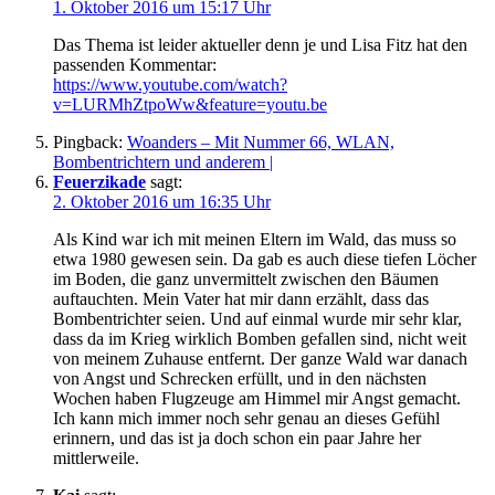
1. Oktober 2016 um 15:17 Uhr
Das Thema ist leider aktueller denn je und Lisa Fitz hat den
passenden Kommentar:
https://www.youtube.com/watch?
v=LURMhZtpoWw&feature=youtu.be
Pingback:
Woanders – Mit Nummer 66, WLAN,
Bombentrichtern und anderem |
Feuerzikade
sagt:
2. Oktober 2016 um 16:35 Uhr
Als Kind war ich mit meinen Eltern im Wald, das muss so
etwa 1980 gewesen sein. Da gab es auch diese tiefen Löcher
im Boden, die ganz unvermittelt zwischen den Bäumen
auftauchten. Mein Vater hat mir dann erzählt, dass das
Bombentrichter seien. Und auf einmal wurde mir sehr klar,
dass da im Krieg wirklich Bomben gefallen sind, nicht weit
von meinem Zuhause entfernt. Der ganze Wald war danach
von Angst und Schrecken erfüllt, und in den nächsten
Wochen haben Flugzeuge am Himmel mir Angst gemacht.
Ich kann mich immer noch sehr genau an dieses Gefühl
erinnern, und das ist ja doch schon ein paar Jahre her
mittlerweile.