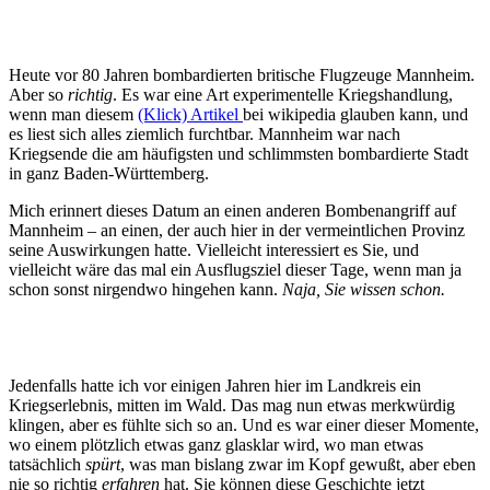
Heute vor 80 Jahren bombardierten britische Flugzeuge Mannheim.
Aber so
richtig
. Es war eine Art experimentelle Kriegshandlung,
wenn man diesem
(Klick) Artikel
bei wikipedia glauben kann, und
es liest sich alles ziemlich furchtbar. Mannheim war nach
Kriegsende die am häufigsten und schlimmsten bombardierte Stadt
in ganz Baden-Württemberg.
Mich erinnert dieses Datum an einen anderen Bombenangriff auf
Mannheim – an einen, der auch hier in der vermeintlichen Provinz
seine Auswirkungen hatte. Vielleicht interessiert es Sie, und
vielleicht wäre das mal ein Ausflugsziel dieser Tage, wenn man ja
schon sonst nirgendwo hingehen kann.
Naja, Sie wissen schon.
Jedenfalls hatte ich vor einigen Jahren hier im Landkreis ein
Kriegserlebnis, mitten im Wald. Das mag nun etwas merkwürdig
klingen, aber es fühlte sich so an. Und es war einer dieser Momente,
wo einem plötzlich etwas ganz glasklar wird, wo man etwas
tatsächlich
spürt
, was man bislang zwar im Kopf gewußt, aber eben
nie so richtig
erfahren
hat. Sie können diese Geschichte jetzt