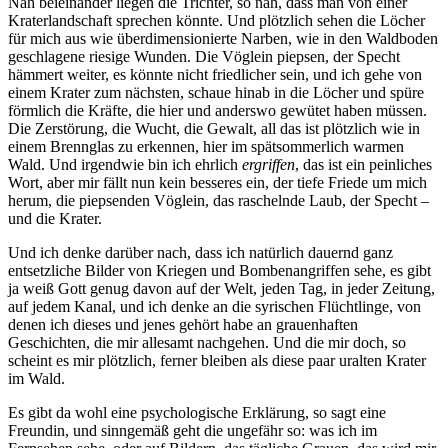
Nah beieinander liegen die Trichter, so nah, dass man von einer
Kraterlandschaft sprechen könnte. Und plötzlich sehen die Löcher
für mich aus wie überdimensionierte Narben, wie in den Waldboden
geschlagene riesige Wunden. Die Vöglein piepsen, der Specht
hämmert weiter, es könnte nicht friedlicher sein, und ich gehe von
einem Krater zum nächsten, schaue hinab in die Löcher und spüre
förmlich die Kräfte, die hier und anderswo gewütet haben müssen.
Die Zerstörung, die Wucht, die Gewalt, all das ist plötzlich wie in
einem Brennglas zu erkennen, hier im spätsommerlich warmen
Wald. Und irgendwie bin ich ehrlich
ergriffen
, das ist ein peinliches
Wort, aber mir fällt nun kein besseres ein, der tiefe Friede um mich
herum, die piepsenden Vöglein, das raschelnde Laub, der Specht –
und die Krater.
Und ich denke darüber nach, dass ich natürlich dauernd ganz
entsetzliche Bilder von Kriegen und Bombenangriffen sehe, es gibt
ja weiß Gott genug davon auf der Welt, jeden Tag, in jeder Zeitung,
auf jedem Kanal, und ich denke an die syrischen Flüchtlinge, von
denen ich dieses und jenes gehört habe an grauenhaften
Geschichten, die mir allesamt nachgehen. Und die mir doch, so
scheint es mir plötzlich, ferner bleiben als diese paar uralten Krater
im Wald.
Es gibt da wohl eine psychologische Erklärung, so sagt eine
Freundin, und sinngemäß geht die ungefähr so: was ich im