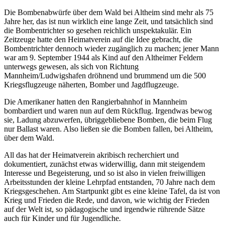
Die Bombenabwürfe über dem Wald bei Altheim sind mehr als 75
Jahre her, das ist nun wirklich eine lange Zeit, und tatsächlich sind
die Bombentrichter so gesehen reichlich unspektakulär. Ein
Zeitzeuge hatte den Heimatverein auf die Idee gebracht, die
Bombentrichter dennoch wieder zugänglich zu machen; jener Mann
war am 9. September 1944 als Kind auf den Altheimer Feldern
unterwegs gewesen, als sich von Richtung
Mannheim/Ludwigshafen dröhnend und brummend um die 500
Kriegsflugzeuge näherten, Bomber und Jagdflugzeuge.
Die Amerikaner hatten den Rangierbahnhof in Mannheim
bombardiert und waren nun auf dem Rückflug. Irgendwas bewog
sie, Ladung abzuwerfen, übriggebliebene Bomben, die beim Flug
nur Ballast waren. Also ließen sie die Bomben fallen, bei Altheim,
über dem Wald.
All das hat der Heimatverein akribisch recherchiert und
dokumentiert, zunächst etwas widerwillig, dann mit steigendem
Interesse und Begeisterung, und so ist also in vielen freiwilligen
Arbeitsstunden der kleine Lehrpfad entstanden, 70 Jahre nach dem
Kriegsgeschehen. Am Startpunkt gibt es eine kleine Tafel, da ist von
Krieg und Frieden die Rede, und davon, wie wichtig der Frieden
auf der Welt ist, so pädagogische und irgendwie rührende Sätze
auch für Kinder und für Jugendliche
.