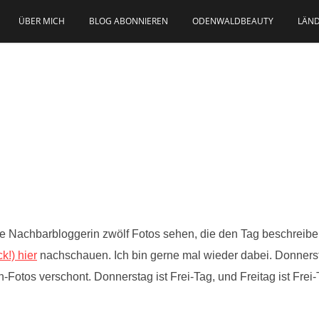
ÜBER MICH
BLOG ABONNIEREN
ODENWALDBEAUTY
LÄND
e Nachbarbloggerin zwölf Fotos sehen, die den Tag beschreiben.
ck!) hier
nachschauen. Ich bin gerne mal wieder dabei. Donnersta
-Fotos verschont. Donnerstag ist Frei-Tag, und Freitag ist Fre