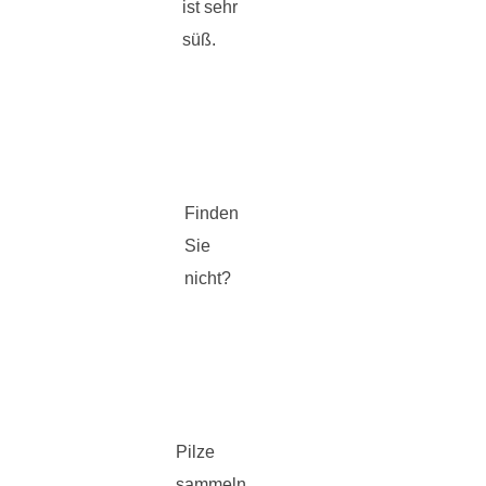
ist sehr
süß.
Finden
Sie
nicht?
Pilze
sammeln