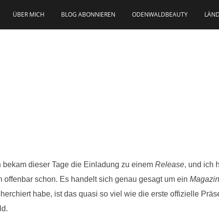
ÜBER MICH
BLOG ABONNIEREN
ODENWALDBEAUTY
LÄND
h bekam dieser Tage die Einladung zu einem
Release
, und ich
ich offenbar schon. Es handelt sich genau gesagt um ein
Magazin
erchiert habe, ist das quasi so viel wie die erste offizielle P
ld.