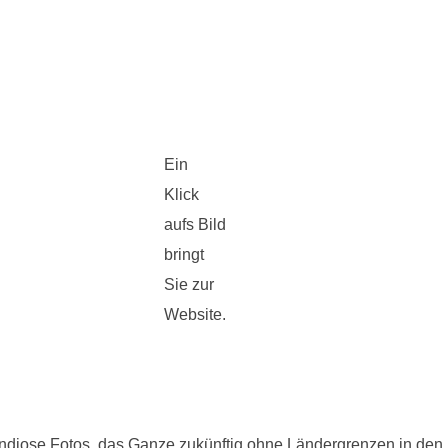
Ein
Klick
aufs Bild
bringt
Sie zur
Website.
iose Fotos, das Ganze zukünftig ohne Ländergrenzen in den K