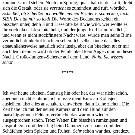
zumindest mal stehen. Noch im Sprung, quasi halb in der Luft, dreht
sich die Gestalt, oder sie
versucht
es zumindest und ruft, wörtlich,
Scheiße!, oh Scheiße!, ich wollte meinen Bruder erschrecken, nicht
SIE!! Das tut mir so leid!
Die Worte des Bedauerns gehen ein
bisschen unter, denn Hund Lieselotte bellt wie wild, wer wollte es
ihr verdenken. Lieselotte bellt, und der junge Kerl ist untröstlich,
und wenn es nicht stockfinstere Nacht wäre, würde man seine Birne
vermutlich dunkelrot leuchten sehen. Ich selber finde das alles
erstaunlicherweise
natürlich sehr lustig, aber ein bisschen tut er mir
auch leid, denn er wird ob der Peinlichkeit kein Auge zutun in dieser
Nacht. Große-Jungens-Scherze auf dem Land.
Naja, Sie wissen
schon.
*****
Ich war heute arbeiten, Samstag hin oder her, das war nicht schön,
aber auch nicht schlimm, ich musste mein Büro an Kollegen
ausleihen, also alles anschalten, einweisen, dann Leine ziehen. Die
Zeit habe ich mit der neuen Kamera und dem Hund auf den
matschig-grauen Feldern verbracht, das war nun wieder
ausgesprochen schön. Trotz Wetter. Ein bisschen rumknipsen und
ausprobieren und dem Tag beim Dämmern zuschauen und den
Schäfchen beim Spielen und Ruhen.
Sehr
schön war das, geradezu