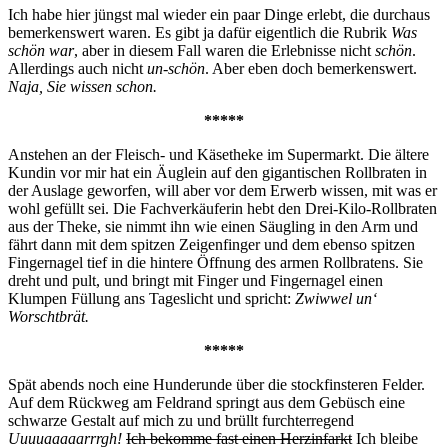
Ich habe hier jüngst mal wieder ein paar Dinge erlebt, die durchaus
bemerkenswert waren. Es gibt ja dafür eigentlich die Rubrik
Was
schön war
, aber in diesem Fall waren die Erlebnisse nicht
schön
.
Allerdings auch nicht
un-schön
. Aber eben doch bemerkenswert.
Naja, Sie wissen schon.
*****
Anstehen an der Fleisch- und Käsetheke im Supermarkt. Die ältere
Kundin vor mir hat ein Äuglein auf den gigantischen Rollbraten in
der Auslage geworfen, will aber vor dem Erwerb wissen, mit was er
wohl gefüllt sei. Die Fachverkäuferin hebt den Drei-Kilo-Rollbraten
aus der Theke, sie nimmt ihn wie einen Säugling in den Arm und
fährt dann mit dem spitzen Zeigenfinger und dem ebenso spitzen
Fingernagel tief in die hintere Öffnung des armen Rollbratens. Sie
dreht und pult, und bringt mit Finger und Fingernagel einen
Klumpen Füllung ans Tageslicht und spricht:
Zwiwwel un‘
Worschtbrät.
*****
Spät abends noch eine Hunderunde über die stockfinsteren Felder.
Auf dem Rückweg am Feldrand springt aus dem Gebüsch eine
schwarze Gestalt auf mich zu und brüllt furchterregend
Uuuuaaaaarrrgh!
Ich bekomme fast einen Herzinfarkt
Ich bleibe