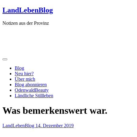
Zum
LandLebenBlog
Inhalt
springen
Notizen aus der Provinz
Blog
Neu hier?
Über mich
Blog abonnieren
OdenwaldBeauty
Ländliche Stillleben
Was bemerkenswert war.
LandLebenBlog
14. Dezember 2019