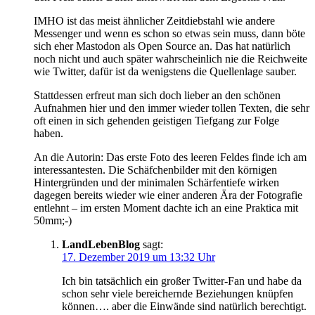
IMHO ist das meist ähnlicher Zeitdiebstahl wie andere
Messenger und wenn es schon so etwas sein muss, dann böte
sich eher Mastodon als Open Source an. Das hat natürlich
noch nicht und auch später wahrscheinlich nie die Reichweite
wie Twitter, dafür ist da wenigstens die Quellenlage sauber.
Stattdessen erfreut man sich doch lieber an den schönen
Aufnahmen hier und den immer wieder tollen Texten, die sehr
oft einen in sich gehenden geistigen Tiefgang zur Folge
haben.
An die Autorin: Das erste Foto des leeren Feldes finde ich am
interessantesten. Die Schäfchenbilder mit den körnigen
Hintergründen und der minimalen Schärfentiefe wirken
dagegen bereits wieder wie einer anderen Ära der Fotografie
entlehnt – im ersten Moment dachte ich an eine Praktica mit
50mm;-)
LandLebenBlog
sagt:
17. Dezember 2019 um 13:32 Uhr
Ich bin tatsächlich ein großer Twitter-Fan und habe da
schon sehr viele bereichernde Beziehungen knüpfen
können…. aber die Einwände sind natürlich berechtigt.