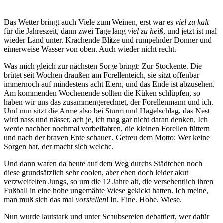
Das Wetter bringt auch Viele zum Weinen, erst war es
viel zu kalt
für die Jahreszeit, dann zwei Tage lang
viel zu heiß
, und jetzt ist mal
wieder Land unter. Krachende Blitze und rumpelnder Donner und
eimerweise Wasser von oben. Auch wieder nicht recht.
Was mich gleich zur nächsten Sorge bringt: Zur Stockente. Die
brütet seit Wochen draußen am Forellenteich, sie sitzt offenbar
immernoch auf mindestens acht Eiern, und das Ende ist abzusehen.
Am kommenden Wochenende sollten die Küken schlüpfen, so
haben wir uns das zusammengerechnet, der Forellenmann und ich.
Und nun sitzt die Arme also bei Sturm und Hagelschlag, das Nest
wird nass und nässer, ach je, ich mag gar nicht daran denken. Ich
werde nachher nochmal vorbeifahren, die kleinen Forellen füttern
und nach der braven Ente schauen. Getreu dem Motto: Wer keine
Sorgen hat, der macht sich welche.
Und dann waren da heute auf dem Weg durchs Städtchen noch
diese grundsätzlich sehr coolen, aber eben doch leider akut
verzweifelten Jungs, so um die 12 Jahre alt, die versehentlich ihren
Fußball in eine hohe ungemähte Wiese gekickt hatten. Ich meine,
man muß sich das mal
vorstellen
! In. Eine. Hohe. Wiese.
Nun wurde lautstark und unter Schubsereien debattiert, wer dafür