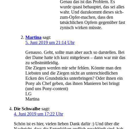
Genau das ist das Problem. Es
wurde quasi behauptet, das sei alles
wahr. Und dazukommt dieses sich-
zum-Opfer-machen, dass den
tatsächlichen Opfern gegenüber fast
zynisch wirken müsste.
Martina
sagt:
5. Juni 2019 um 21:14 Uhr
Genauso. Geht, sollte man aber auch so darstellen. Bei
der Dame hatte ich kurz mitgelesen – dann war mir das
zu selbstmittleidig.
Die Ziegen werden mir sehr fehlen. Könnte man den
Liebsten und die Ziegen nicht an unterschiedlichen
Ecken des Grundstücks unterbringen? Oder ihnen ein
Pony als Chef geben, das ihnen Manieren bei bringt
(und uns Pony-content)
LG
Martina
Die Schwalbe
sagt:
4. Juni 2019 um 17:22 Uhr
Schön ist es hier, vielen lieben Dank dafür :) Und über die
Nachricht, dass die Entenküken endlich geschlüpft sind, hab