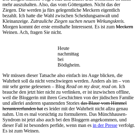
mehr auszuhalten. Also, das vom Göttergatten. Nicht das der
Ziegen. Die werden ja fürs gelegentliche Meckern eigentlich
bezahlt. Ich hatte die Wahl zwischen Scheidungsanwalt und
Kleinanzeige.
Zutrauliche Ziegen suchen neuen Wirkungskreis.
Morgen kommt der erste ernsthafte Interessent. Es ist zum
Meckern
Weinen. Ach, fragen Sie nicht.
Heute
nachmittag
bei
Bödigheim.
Wir müssen dieser Tatsache also einfach ins Auge blicken, die
Wahrheit soll da nicht verschwiegen werden. Anders als im – von
mir sehr gerne gelesenen – Blog
Read on my dear, read on.
Ich
brauche den jetzt hier nicht zu verlinken, er ist inzwischen offline,
weil die Bloggerin mit ihren Geschichten von der jüdischen Familie
und allerlei anderen spannenden Stories
das Blaue vom Himmel
heruntererfunden hat
es leider mit der Wahrheit nicht allzu genau
nahm. Um es mal vorsichtig zu formulieren. Das Münchhausen-
Syndrom ist jetzt also auch bei den Bloggern angekommen, und
dieser Fall ist besonders perfide, wenn man es
in der Presse
verfolgt.
Es ist zum Weinen.