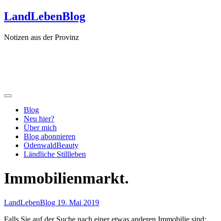
Zum
LandLebenBlog
Inhalt
springen
Notizen aus der Provinz
Blog
Neu hier?
Über mich
Blog abonnieren
OdenwaldBeauty
Ländliche Stillleben
Immobilienmarkt.
LandLebenBlog
19. Mai 2019
Falls Sie auf der Suche nach einer etwas anderen Immobilie sind: