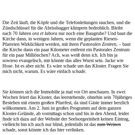
Die Zeit läuft, die Köpfe und die Telefonleitungen rauchen, und die
Zündschlüssel für die Abrissbagger klimpern bedrohlich. Bleibt
nach 70 Jahren
ora et labora
nur noch eine Baugrube? Und baut die
Kirche dann, in wenigen Jahren, wenn die geplanten Riesen-
Pfarreien Wirklichkeit werden, mit ihren
Pastoralen Zentren
, – baut
die Kirche dann ein paar Kilometer entfernt ein Pastorales Zentrum
für ein paar Milliönchen? Ach, was weiß denn ich. Ich bin ja
sowieso evangelisch, mir könnte das alles Wurst sein. Jacke wie
Hose. Ist es aber nicht. Es wäre schade um das Kloster. Fragen Sie
mich nicht, warum. Es wäre einfach
schade
.
Sie können sich die Immobilie ja mal vor Ort anschauen. In zwei
Wochen feiert das Kloster, das leerstehende, ohnehin sein 70jähriges
Bestehen mit einem großen Pfarrfest, da sind Gäste immer herzlich
willkommen. Am 2. Juni ist großes Programm auf dem ganzen
Kloster-Gelände, ab vormittags schon und bis in den Abend, leider
finde ich dazu auf der Website der Seelsorgeeinheit keinen Eintrag,
vielleicht bin ich auch nur blind, jedenfalls ist das
zum Weinen
schade, sonst könnte ich das hier verlinken.