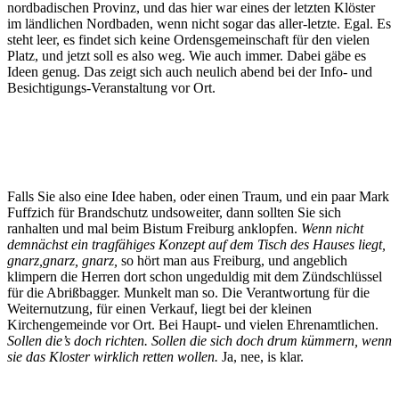
nordbadischen Provinz, und das hier war eines der letzten Klöster
im ländlichen Nordbaden, wenn nicht sogar das aller-letzte. Egal. Es
steht leer, es findet sich keine Ordensgemeinschaft für den vielen
Platz, und jetzt soll es also weg. Wie auch immer. Dabei gäbe es
Ideen genug. Das zeigt sich auch neulich abend bei der Info- und
Besichtigungs-Veranstaltung vor Ort.
Falls Sie also eine Idee haben, oder einen Traum, und ein paar Mark
Fuffzich für Brandschutz undsoweiter, dann sollten Sie sich
ranhalten und mal beim Bistum Freiburg anklopfen.
Wenn nicht
demnächst ein tragfähiges Konzept auf dem Tisch des Hauses liegt,
gnarz,gnarz, gnarz,
so hört man aus Freiburg, und angeblich
klimpern die Herren dort schon ungeduldig mit dem Zündschlüssel
für die Abrißbagger. Munkelt man so. Die Verantwortung für die
Weiternutzung, für einen Verkauf, liegt bei der kleinen
Kirchengemeinde vor Ort. Bei Haupt- und vielen Ehrenamtlichen.
Sollen die’s doch richten. Sollen die sich doch drum kümmern, wenn
sie das Kloster wirklich retten wollen.
Ja, nee, is klar.