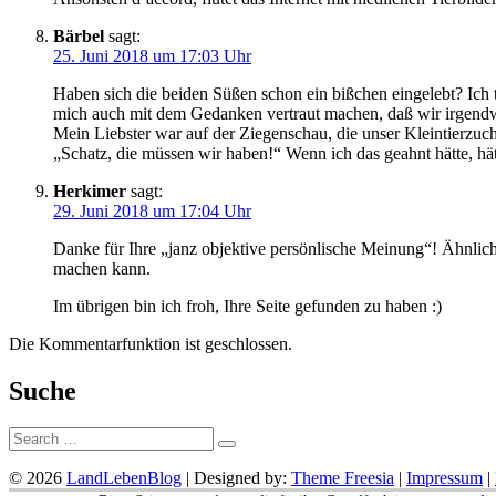
Bärbel
sagt:
25. Juni 2018 um 17:03 Uhr
Haben sich die beiden Süßen schon ein bißchen eingelebt? Ich t
mich auch mit dem Gedanken vertraut machen, daß wir irgendwa
Mein Liebster war auf der Ziegenschau, die unser Kleintierzuc
„Schatz, die müssen wir haben!“ Wenn ich das geahnt hätte, hät
Herkimer
sagt:
29. Juni 2018 um 17:04 Uhr
Danke für Ihre „janz objektive persönlische Meinung“! Ähnlich
machen kann.
Im übrigen bin ich froh, Ihre Seite gefunden zu haben :)
Die Kommentarfunktion ist geschlossen.
Suche
Suche:
© 2026
LandLebenBlog
| Designed by:
Theme Freesia
|
Impressum
|