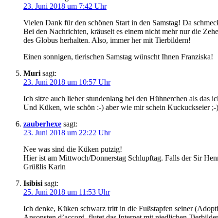
23. Juni 2018 um 7:42 Uhr
Vielen Dank für den schönen Start in den Samstag! Da schmeck
Bei den Nachrichten, kräuselt es einem nicht mehr nur die Zeh
des Globus herhalten. Also, immer her mit Tierbildern!
Einen sonnigen, tierischen Samstag wünscht Ihnen Franziska!
Muri
sagt:
23. Juni 2018 um 10:57 Uhr
Ich sitze auch lieber stundenlang bei den Hühnerchen als das ic
Und Küken, wie schön :-) aber wie mir schein Kuckuckseier ;-
zauberhexe
sagt:
23. Juni 2018 um 22:22 Uhr
Nee was sind die Küken putzig!
Hier ist am Mittwoch/Donnerstag Schlupftag. Falls der Sir Henry
Grüßlis Karin
Isibisi
sagt:
25. Juni 2018 um 11:53 Uhr
Ich denke, Küken schwarz tritt in die Fußstapfen seiner (Adopti
Ansonsten d’accord, flutet das Internet mit niedlichen Tierbild