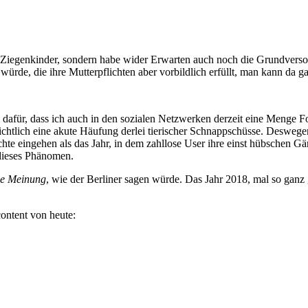
ende Ziegenkinder, sondern habe wider Erwarten auch noch die Grundve
ürde, die ihre Mutterpflichten aber vorbildlich erfüllt, man kann da ga
i dafür, dass ich auch in den sozialen Netzwerken derzeit eine Menge 
htlich eine akute Häufung derlei tierischer Schnappschüsse. Deswegen
te eingehen als das Jahr, in dem zahllose User ihre einst hübschen Gä
dieses Phänomen.
che Meinung
, wie der Berliner sagen würde. Das Jahr 2018, mal so ganz g
ontent von heute: