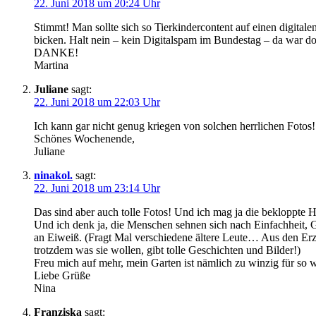
22. Juni 2018 um 20:24 Uhr
Stimmt! Man sollte sich so Tierkindercontent auf einen digita
bicken. Halt nein – kein Digitalspam im Bundestag – da war d
DANKE!
Martina
Juliane
sagt:
22. Juni 2018 um 22:03 Uhr
Ich kann gar nicht genug kriegen von solchen herrlichen Fotos!
Schönes Wochenende,
Juliane
ninakol.
sagt:
22. Juni 2018 um 23:14 Uhr
Das sind aber auch tolle Fotos! Und ich mag ja die bekloppte He
Und ich denk ja, die Menschen sehnen sich nach Einfachheit, 
an Eiweiß. (Fragt Mal verschiedene ältere Leute… Aus den Erz
trotzdem was sie wollen, gibt tolle Geschichten und Bilder!)
Freu mich auf mehr, mein Garten ist nämlich zu winzig für so 
Liebe Grüße
Nina
Franziska
sagt: