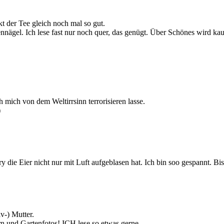
t der Tee gleich noch mal so gut.
ennägel. Ich lese fast nur noch quer, das genügt. Über Schönes wird k
h mich von dem Weltirrsinn terrorisieren lasse.
)
 die Eier nicht nur mit Luft aufgeblasen hat. Ich bin soo gespannt. Bi
v-) Mutter.
ern und Gartenfotos! ICH lese so etwas gerne.