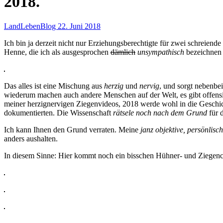
2018.
LandLebenBlog
22. Juni 2018
Ich bin ja derzeit nicht nur Erziehungsberechtigte für zwei schrei
Henne, die ich als ausgesprochen
dämlich
unsympathisch
bezeichnen w
Das alles ist eine Mischung aus
herzig
und
nervig
, und sorgt nebenbe
wiederum machen auch andere Menschen auf der Welt, es gibt offensic
meiner herzignervigen Ziegenvideos, 2018 werde wohl in die Geschich
dokumentierten. Die Wissenschaft
rätsele noch nach dem Grund
für 
Ich kann Ihnen den Grund verraten. Meine
janz objektive, persönlis
anders aushalten.
In diesem Sinne: Hier kommt noch ein bisschen Hühner- und Ziegenc