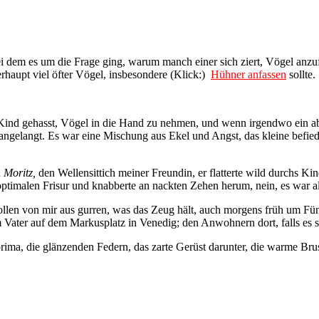
ei dem es um die Frage ging, warum manch einer sich ziert, Vögel anzufa
erhaupt viel öfter Vögel, insbesondere (Klick:)
Hühner anfassen
sollte.
als Kind gehasst, Vögel in die Hand zu nehmen, und wenn irgendwo ein
angelangt. Es war eine Mischung aus Ekel und Angst, das kleine befie
n
Moritz,
den Wellensittich meiner Freundin, er flatterte wild durchs Ki
ptimalen Frisur und knabberte an nackten Zehen herum, nein, es war a
sollen von mir aus gurren, was das Zeug hält, auch morgens früh um Fün
 Vater auf dem Markusplatz in Venedig; den Anwohnern dort, falls es s
rima, die glänzenden Federn, das zarte Gerüst darunter, die warme Bru