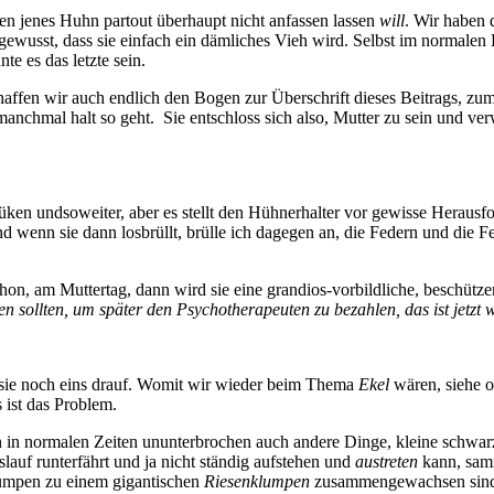
ben jenes Huhn partout überhaupt nicht anfassen lassen
will
. Wir haben d
gewusst, dass sie einfach ein dämliches Vieh wird. Selbst im normalen 
te es das letzte sein.
schaffen wir auch endlich den Bogen zur Überschrift dieses Beitrags, zu
manchmal halt so geht. Sie entschloss sich also, Mutter zu sein und ver
Küken undsoweiter, aber es stellt den Hühnerhalter vor gewisse Heraus
nd wenn sie dann losbrüllt, brülle ich dagegen an, die Federn und die Fet
hon, am Muttertag, dann wird sie eine grandios-vorbildliche, beschützen
 sollten, um später den Psychotherapeuten zu bezahlen, das ist jetzt 
gt sie noch eins drauf. Womit wir wieder beim Thema
Ekel
wären, siehe ob
 ist das Problem.
n in normalen Zeiten ununterbrochen auch andere Dinge, kleine schwar
lauf runterfährt und ja nicht ständig aufstehen und
austreten
kann, samm
Klumpen zu einem gigantischen
Riesenklumpen
zusammengewachsen sin