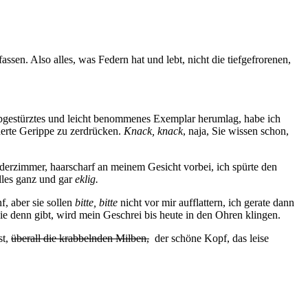
ssen. Also alles, was Federn hat und lebt, nicht die tiefgefrorenen,
 abgestürztes und leicht benommenes Exemplar herumlag, habe ich
derte Gerippe zu zerdrücken.
Knack, knack
, naja, Sie wissen schon,
nderzimmer, haarscharf an meinem Gesicht vorbei, ich spürte den
lles ganz und gar
eklig.
f, aber sie sollen
bitte, bitte
nicht vor mir aufflattern, ich gerate dann
ie denn gibt, wird mein Geschrei bis heute in den Ohren klingen.
st,
überall die krabbelnden Milben,
der schöne Kopf, das leise