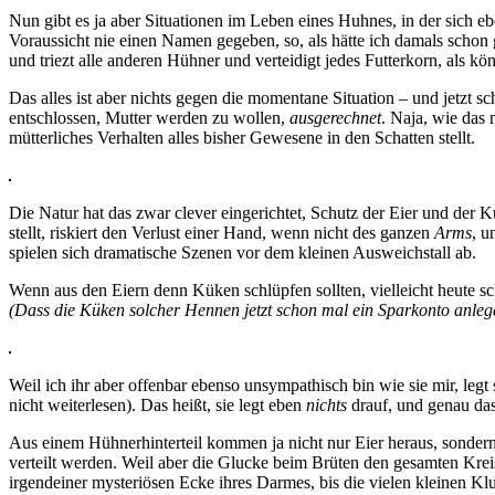
Nun gibt es ja aber Situationen im Leben eines Huhnes, in der sich e
Voraussicht nie einen Namen gegeben, so, als hätte ich damals schon 
und triezt alle anderen Hühner und verteidigt jedes Futterkorn, als könn
Das alles ist aber nichts gegen die momentane Situation – und jetzt 
entschlossen, Mutter werden zu wollen,
ausgerechnet
. Naja, wie das 
mütterliches Verhalten alles bisher Gewesene in den Schatten stellt.
Die Natur hat das zwar clever eingerichtet, Schutz der Eier und der 
stellt, riskiert den Verlust einer Hand, wenn nicht des ganzen
Arms
, u
spielen sich dramatische Szenen vor dem kleinen Ausweichstall ab.
Wenn aus den Eiern denn Küken schlüpfen sollten, vielleicht heute sc
(Dass die Küken solcher Hennen jetzt schon mal ein Sparkonto anlegen
Weil ich ihr aber offenbar ebenso unsympathisch bin wie sie mir, le
nicht weiterlesen). Das heißt, sie legt eben
nichts
drauf, und genau das
Aus einem Hühnerhinterteil kommen ja nicht nur Eier heraus, sonder
verteilt werden. Weil aber die Glucke beim Brüten den gesamten Kreis
irgendeiner mysteriösen Ecke ihres Darmes, bis die vielen kleinen 