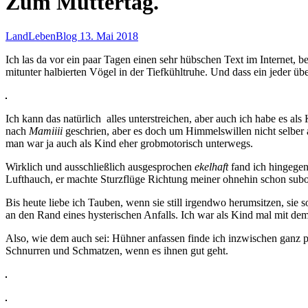
Zum Muttertag.
LandLebenBlog
13. Mai 2018
Ich las da vor ein paar Tagen einen sehr hübschen Text im Internet, b
mitunter halbierten Vögel in der Tiefkühltruhe. Und dass ein jeder üb
Ich kann das natürlich alles unterstreichen, aber auch ich habe es 
nach
Mamiiii
geschrien, aber es doch um Himmelswillen nicht selber 
man war ja auch als Kind eher grobmotorisch unterwegs.
Wirklich und ausschließlich ausgesprochen
ekelhaft
fand ich hingege
Lufthauch, er machte Sturzflüge Richtung meiner ohnehin schon subo
Bis heute liebe ich Tauben, wenn sie still irgendwo herumsitzen, sie 
an den Rand eines hysterischen Anfalls. Ich war als Kind mal mit dem
Also, wie dem auch sei: Hühner anfassen finde ich inzwischen ganz p
Schnurren und Schmatzen, wenn es ihnen gut geht.