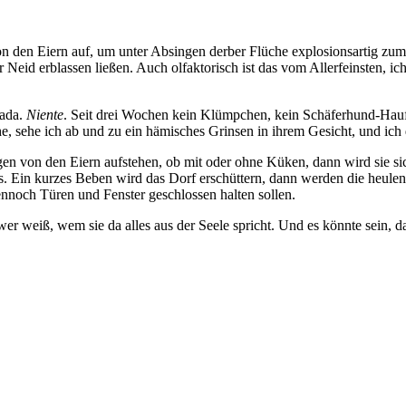
den Eiern auf, um unter Absingen derber Flüche explosionsartig zumin
eid erblassen ließen. Auch olfaktorisch ist das vom Allerfeinsten, ic
Nada.
Niente
. Seit drei Wochen kein Klümpchen, kein Schäferhund-Haufe
e, sehe ich ab und zu ein hämisches Grinsen in ihrem Gesicht, und ich
en von den Eiern aufstehen, ob mit oder ohne Küken, dann wird sie sich
. Ein kurzes Beben wird das Dorf erschüttern, dann werden die heule
nnoch Türen und Fenster geschlossen halten sollen.
 wer weiß, wem sie da alles aus der Seele spricht. Und es könnte sein, 