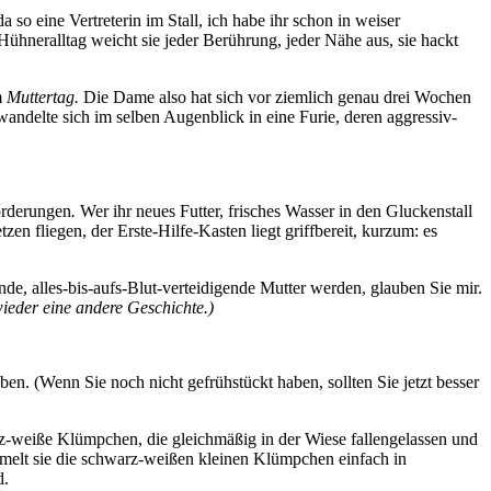
a so eine Vertreterin im Stall, ich habe ihr schon in weiser
Hühneralltag weicht sie jeder Berührung, jeder Nähe aus, sie hackt
m
Muttertag.
Die Dame also hat sich vor ziemlich genau drei Wochen
wandelte sich im selben Augenblick in eine Furie, deren aggressiv-
forderungen
.
Wer ihr neues Futter, frisches Wasser in den Gluckenstall
zen fliegen, der Erste-Hilfe-Kasten liegt griffbereit, kurzum: es
de, alles-bis-aufs-Blut-verteidigende Mutter werden, glauben Sie mir.
wieder eine andere Geschichte.)
en. (Wenn Sie noch nicht gefrühstückt haben, sollten Sie jetzt besser
z-weiße Klümpchen, die gleichmäßig in der Wiese fallengelassen und
elt sie die schwarz-weißen kleinen Klümpchen einfach in
d.