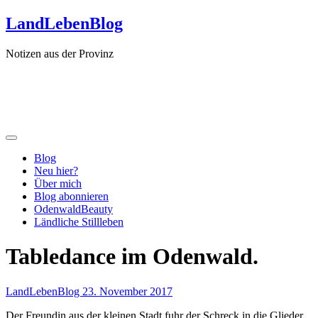
Zum
LandLebenBlog
Inhalt
springen
Notizen aus der Provinz
Blog
Neu hier?
Über mich
Blog abonnieren
OdenwaldBeauty
Ländliche Stillleben
Tabledance im Odenwald.
LandLebenBlog
23. November 2017
Der Freundin aus der kleinen Stadt fuhr der Schreck in die Glieder,