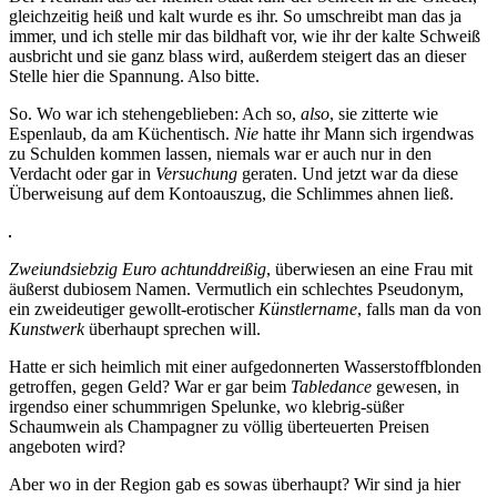
gleichzeitig heiß und kalt wurde es ihr. So umschreibt man das ja
immer, und ich stelle mir das bildhaft vor, wie ihr der kalte Schweiß
ausbricht und sie ganz blass wird, außerdem steigert das an dieser
Stelle hier die Spannung. Also bitte.
So. Wo war ich stehengeblieben: Ach so,
also
, sie zitterte wie
Espenlaub, da am Küchentisch.
Nie
hatte ihr Mann sich irgendwas
zu Schulden kommen lassen, niemals war er auch nur in den
Verdacht oder gar in
Versuchung
geraten. Und jetzt war da diese
Überweisung auf dem Kontoauszug, die Schlimmes ahnen ließ.
Zweiundsiebzig Euro achtunddreißig
, überwiesen an eine Frau mit
äußerst dubiosem Namen. Vermutlich ein schlechtes Pseudonym,
ein zweideutiger gewollt-erotischer
Künstlername
, falls man da von
Kunstwerk
überhaupt sprechen will.
Hatte er sich heimlich mit einer aufgedonnerten Wasserstoffblonden
getroffen, gegen Geld? War er gar beim
Tabledance
gewesen, in
irgendso einer schummrigen Spelunke, wo klebrig-süßer
Schaumwein als Champagner zu völlig überteuerten Preisen
angeboten wird?
Aber wo in der Region gab es sowas überhaupt? Wir sind ja hier