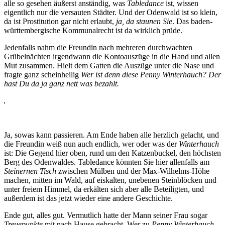
alle so gesehen äußerst anständig, was
Tabledance
ist, wissen
eigentlich nur die versauten Städter. Und der Odenwald ist so klein,
da ist Prostitution gar nicht erlaubt,
ja, da staunen Sie
. Das baden-
württembergische Kommunalrecht ist da wirklich prüde.
Jedenfalls nahm die Freundin nach mehreren durchwachten
Grübelnächten irgendwann die Kontoauszüge in die Hand und allen
Mut zusammen. Hielt dem Gatten die Auszüge unter die Nase und
fragte ganz scheinheilig
Wer ist denn diese Penny Winterhauch? Der
hast Du da ja ganz nett was bezahlt.
Ja, sowas kann passieren. Am Ende haben alle herzlich gelacht, und
die Freundin weiß nun auch endlich, wer oder was der
Winterhauch
ist: Die Gegend hier oben, rund um den Katzenbuckel, den höchsten
Berg des Odenwaldes. Tabledance könnten Sie hier allenfalls am
Steinernen Tisch
zwischen Mülben und der Max-Wilhelms-Höhe
machen, mitten im Wald, auf eiskalten, unebenen Steinblöcken und
unter freiem Himmel, da erkälten sich aber alle Beteiligten, und
außerdem ist das jetzt wieder eine andere Geschichte.
Ende gut, alles gut. Vermutlich hatte der Mann seiner Frau sogar
Treuepunkte
mit nach Hause gebracht. Wer zu
Penny Winterhauch