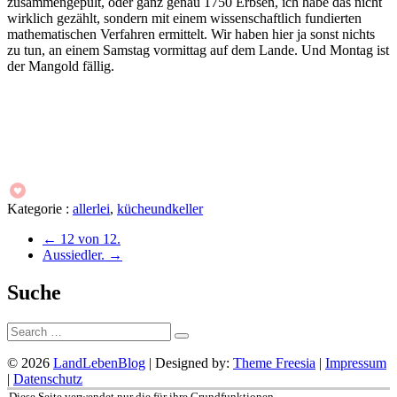
zusammengepult, oder ganz genau 1750 Erbsen, ich habe das nicht
wirklich gezählt, sondern mit einem wissenschaftlich fundierten
mathematischen Verfahren ermittelt. Wir haben hier ja sonst nichts
zu tun, an einem Samstag vormittag auf dem Lande. Und Montag ist
der Mangold fällig.
Kategorie :
allerlei
,
kücheundkeller
←
12 von 12.
Aussiedler.
→
Suche
Suche:
© 2026
LandLebenBlog
| Designed by:
Theme Freesia
|
Impressum
|
Datenschutz
Nach
Diese Seite verwendet nur die für ihre Grundfunktionen