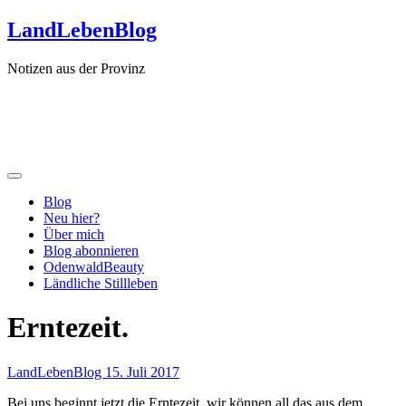
Zum
LandLebenBlog
Inhalt
springen
Notizen aus der Provinz
Blog
Neu hier?
Über mich
Blog abonnieren
OdenwaldBeauty
Ländliche Stillleben
Erntezeit.
LandLebenBlog
15. Juli 2017
Bei uns beginnt jetzt die Erntezeit, wir können all das aus dem