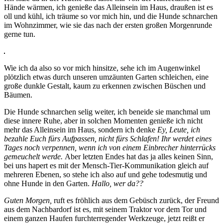
Hände wärmen, ich genieße das Alleinsein im Haus, draußen ist es
oll und kühl, ich träume so vor mich hin, und die Hunde schnarchen
im Wohnzimmer, wie sie das nach der ersten großen Morgenrunde
gerne tun.
Wie ich da also so vor mich hinsitze, sehe ich im Augenwinkel
plötzlich etwas durch unseren umzäunten Garten schleichen, eine
große dunkle Gestalt, kaum zu erkennen zwischen Büschen und
Bäumen.
Die Hunde schnarchen selig weiter, ich beneide sie manchmal um
diese innere Ruhe, aber in solchen Momenten genieße ich nicht
mehr das Alleinsein im Haus, sondern ich denke
Ey, Leute, ich
bezahle Euch fürs Aufpassen, nicht fürs Schlafen! Ihr werdet eines
Tages noch verpennen, wenn ich von einem Einbrecher hinterrücks
gemeuchelt werde.
Aber letzten Endes hat das ja alles keinen Sinn,
bei uns hapert es mit der Mensch-Tier-Kommunikation gleich auf
mehreren Ebenen, so stehe ich also auf und gehe todesmutig und
ohne Hunde in den Garten.
Hallo, wer da??
Guten Morgen,
ruft es fröhlich aus dem Gebüsch zurück, der Freund
aus dem Nachbardorf ist es, mit seinem Traktor vor dem Tor und
einem ganzen Haufen furchterregender Werkzeuge, jetzt reißt er