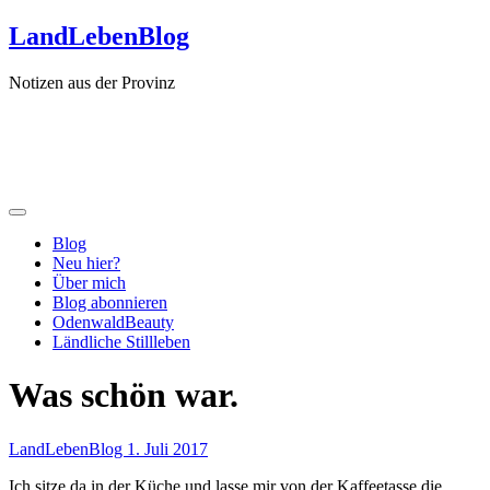
Zum
LandLebenBlog
Inhalt
springen
Notizen aus der Provinz
Blog
Neu hier?
Über mich
Blog abonnieren
OdenwaldBeauty
Ländliche Stillleben
Was schön war.
LandLebenBlog
1. Juli 2017
Ich sitze da in der Küche und lasse mir von der Kaffeetasse die