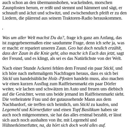
auch schon an den übermannshohen, wackelnden, morschen
Zaunpfosten herum, er reißt und stemmt und hämmert und sägt, er
schnauft und ächzt und schwitzt, und zwischendurch pfeift er zu den
Liedern, die plärrend aus seinem Traktoren-Radio herauskommen.
Was um aller Welt machst Du da?
, frage ich ganz am Anfang, das
ist zugegebenermaßen eine saudumme Frage, denn ich
sehe
ja, was
er macht: er repariert unseren Zaun.
Geo hat doch neulich erzählt,
dass der Zaun in die Knie geht, also mache ich Euch das jetzt
, sagt
der Freund, und es klingt, als sei es das Natürlichste von der Welt.
Nach einer Stunde Ackerei fehlen dem Freund ein paar
Stickl,
und
ich höre nach mehrmaligem Nachfragen heraus, dass es sich bei
Stickl
um handelsübliche
Holz
–
Pfosten
handeln muss, also machen
wir einen kurzen Ausflug zum Raiffeisenmarkt ein paar Dörfer
weiter, wir lachen und schwätzen im Auto und freuen uns diebisch
auf die Gesichter, wenn uns beide jemand im Raiffeisenmarkt sieht.
Die verheiratete Frau und der gutaussehende Mann aus dem
Nachbardorf, sie treffen sich heimlich, um
Stickl
zu kaufen, und
Legemehl
und
Körnerfutter
und einen
Topf Basilikum
haben sie
auch noch mitgenommen, sie hat das alles erstmal bezahlt, er lässt
sich auch noch aushalten von ihr, mit Legemehl und
Hühnerkörnerfutter,
na, da hört sich doch wohl alles auf.