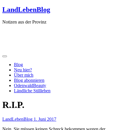
Zum
LandLebenBlog
Inhalt
springen
Notizen aus der Provinz
Blog
Neu hier?
Über mich
Blog abonnieren
OdenwaldBeauty
Ländliche Stillleben
R.I.P.
LandLebenBlog
1. Juni 2017
Nein, Sie müssen keinen Schreck bekommen wegen der