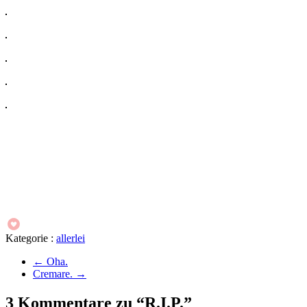
Kategorie :
allerlei
←
Oha.
Cremare.
→
3 Kommentare zu “R.I.P.”