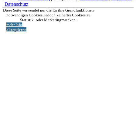
|
Datenschutz
Nach
Diese Seite verwendet nur die für ihre Grundfunktionen
oben
notwendigen Cookies, jedoch keinerlei Cookies zu
Statistik- oder Marketingzwecken.
mehr Info
akzeptieren