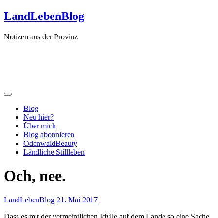
Zum
LandLebenBlog
Inhalt
springen
Notizen aus der Provinz
Blog
Neu hier?
Über mich
Blog abonnieren
OdenwaldBeauty
Ländliche Stillleben
Och, nee.
LandLebenBlog
21. Mai 2017
Dass es mit der vermeintlichen Idylle auf dem Lande so eine Sache