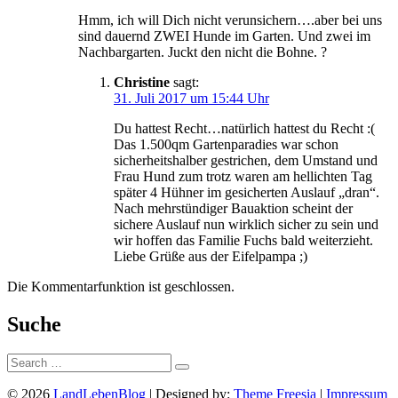
Hmm, ich will Dich nicht verunsichern….aber bei uns
sind dauernd ZWEI Hunde im Garten. Und zwei im
Nachbargarten. Juckt den nicht die Bohne. ?
Christine
sagt:
31. Juli 2017 um 15:44 Uhr
Du hattest Recht…natürlich hattest du Recht :(
Das 1.500qm Gartenparadies war schon
sicherheitshalber gestrichen, dem Umstand und
Frau Hund zum trotz waren am hellichten Tag
später 4 Hühner im gesicherten Auslauf „dran“.
Nach mehrstündiger Bauaktion scheint der
sichere Auslauf nun wirklich sicher zu sein und
wir hoffen das Familie Fuchs bald weiterzieht.
Liebe Grüße aus der Eifelpampa ;)
Die Kommentarfunktion ist geschlossen.
Suche
Suche:
© 2026
LandLebenBlog
| Designed by:
Theme Freesia
|
Impressum