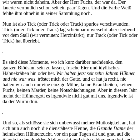
wir waren nicht daheim. Aber der Herr Fuchs, der war da. Der
lauerte vermutlich schon seit ein paar Tagen. Und die Farbe Weiß
fehlte ihm ohnehin in seiner Sammlung noch.
Nun ist also Tick (oder Trick oder Track) spurlos verschwunden,
Trick (oder Tick oder Track) lag scheinbar unversehrt aber sterbend
vor dem Stall (wir vermuten: Herzinfarkt), nur Track (oder Tick oder
Trick) hat überlebt.
Es sind diese Momente, wo ich kurz darüber nachdenke, den
ganzen Blödsinn sein zu lassen, frische Eier und idyllisches
Hähnekrähen hin oder her.
Wir halten jetzt seit zehn Jahren Hühner,
und nie war was
, tröstet mich der Gatte, und er hat ja recht, nie
hatten wir auch nur eine einzige Milbe, keine Krankheiten, keinen
Fuchs, keinen Marder, keine Notschlachtungen. Aber in diesem Jahr
meint der Hühnergott es irgendwie nicht gut mit uns, irgendwie ist
da der Wurm drin.
Und so, als schlösse sie sich unbewusst meiner Mutlosigkeit an, hat
sich nun auch noch die dienstälteste Henne, die
Grande Dame
der
heimischen Hühnerzucht, vor ein paar Tagen alt und grau auf die
Stange in den dunklen Stall gesetzt und sich seitdem von dort auch