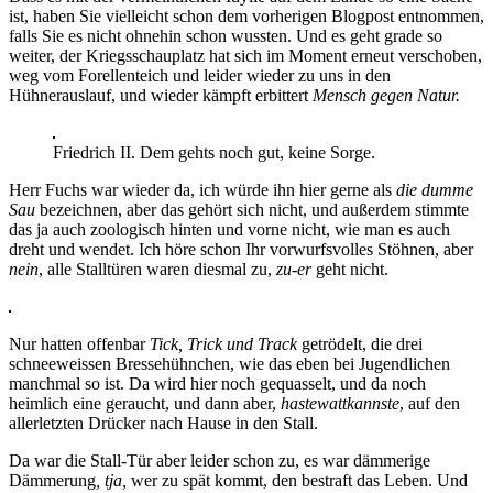
ist, haben Sie vielleicht schon dem vorherigen Blogpost entnommen,
falls Sie es nicht ohnehin schon wussten. Und es geht grade so
weiter, der Kriegsschauplatz hat sich im Moment erneut verschoben,
weg vom Forellenteich und leider wieder zu uns in den
Hühnerauslauf, und wieder kämpft erbittert
Mensch gegen Natur.
Friedrich II. Dem gehts noch gut, keine Sorge.
Herr Fuchs war wieder da, ich würde ihn hier gerne als
die dumme
Sau
bezeichnen, aber das gehört sich nicht, und außerdem stimmte
das ja auch zoologisch hinten und vorne nicht, wie man es auch
dreht und wendet. Ich höre schon Ihr vorwurfsvolles Stöhnen, aber
nein
, alle Stalltüren waren diesmal zu,
zu-er
geht nicht.
Nur hatten offenbar
Tick, Trick und Track
getrödelt, die drei
schneeweissen Bressehühnchen, wie das eben bei Jugendlichen
manchmal so ist. Da wird hier noch gequasselt, und da noch
heimlich eine geraucht, und dann aber,
hastewattkannste
, auf den
allerletzten Drücker nach Hause in den Stall.
Da war die Stall-Tür aber leider schon zu,
es war dämmerige
Dämmerung
, tja,
wer zu spät kommt, den bestraft das Leben. Und