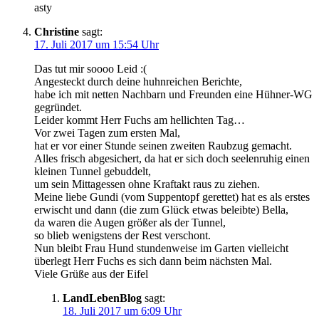
asty
Christine
sagt:
17. Juli 2017 um 15:54 Uhr
Das tut mir soooo Leid :(
Angesteckt durch deine huhnreichen Berichte,
habe ich mit netten Nachbarn und Freunden eine Hühner-WG
gegründet.
Leider kommt Herr Fuchs am hellichten Tag…
Vor zwei Tagen zum ersten Mal,
hat er vor einer Stunde seinen zweiten Raubzug gemacht.
Alles frisch abgesichert, da hat er sich doch seelenruhig einen
kleinen Tunnel gebuddelt,
um sein Mittagessen ohne Kraftakt raus zu ziehen.
Meine liebe Gundi (vom Suppentopf gerettet) hat es als erstes
erwischt und dann (die zum Glück etwas beleibte) Bella,
da waren die Augen größer als der Tunnel,
so blieb wenigstens der Rest verschont.
Nun bleibt Frau Hund stundenweise im Garten vielleicht
überlegt Herr Fuchs es sich dann beim nächsten Mal.
Viele Grüße aus der Eifel
LandLebenBlog
sagt:
18. Juli 2017 um 6:09 Uhr