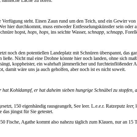
, hämische Lache zu hören.
ur Verfügung steht. Einen Zaun rund um den Teich, und ein Gewirr von
er hier durchkommt, muss entweder Entfesselungskünstler sein oder am
Schnüre hopst,
hops, hops,
ins seichte Wasser,
schnapp, schnapp
, Forel
etzt noch den potentiellen Landeplatz mit Schnüren überspannt, das g
 ließe. Nicht mal eine Drohne könnte hier noch landen, ohne sich maßl
hängt, koppheister, ein wahrhaft jämmerlicher und furchteinflößender A
ot, damit wäre uns ja auch geholfen, aber noch ist es nicht soweit.
r hat Kohldampf, er hat daheim sieben hungrige Schnäbel zu stopfen, a
gesetzt, 150 eigenhändig rausgeangelt, See leer. L.e.e.r. Ratzeputz
leer,
l
das jüngst für Sie getestet.
 350 Fische, Agathe kommt also nahezu täglich zum Klauen, nur an 15 T