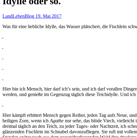
Idylle oder so.
LandLebenBlog
19. Mai 2017
Was für eine liebliche Idylle, das Wasser plätschert, die Fischlein 
Hier bin ich Mensch, hier darf ich’s sein, und ich darf vorallen Dingen 
werden, und genieße im Gegenzug täglich diese Teichidylle. Und ich kan
Hier kämpft erbittert Mensch gegen Reiher, jeden Tag aufs Neue, und i
heiligen Zorn, wenn ich
Agathe
nur sehe, das blöde Viech, vielleicht 
dreimal täglich an den Teich, zu jeder Tages- oder Nachtzeit, ich schr
glänzenden Fischlein im Schnabel davonzufliegen. Sie ruft mit voll