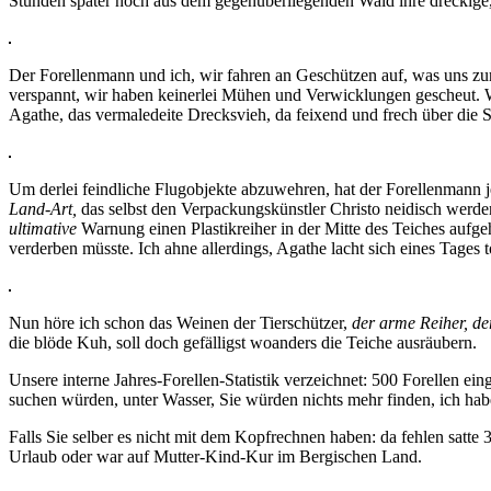
Stunden später noch aus dem gegenüberliegenden Wald ihre dreckige
Der Forellenmann und ich, wir fahren an Geschützen auf, was uns z
verspannt, wir haben keinerlei Mühen und Verwicklungen gescheut. W
Agathe, das vermaledeite Drecksvieh, da feixend und frech über die 
Um derlei feindliche Flugobjekte abzuwehren, hat der Forellenmann j
Land-Art,
das selbst den Verpackungskünstler Christo neidisch werden
ultimative
Warnung einen Plastikreiher in der Mitte des Teiches aufge
verderben müsste. Ich ahne allerdings, Agathe lacht sich eines Tages t
Nun höre ich schon das Weinen der Tierschützer,
der arme Reiher, de
die blöde Kuh, soll doch gefälligst woanders die Teiche ausräubern.
Unsere interne Jahres-Forellen-Statistik verzeichnet: 500 Forellen ein
suchen würden, unter Wasser, Sie würden nichts mehr finden, ich habe 
Falls Sie selber es nicht mit dem Kopfrechnen haben: da fehlen satte
Urlaub oder war auf Mutter-Kind-Kur im Bergischen Land.