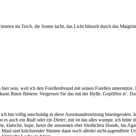
schwimmen im Teich, die Sonne lacht, das Licht blinzelt durch das Maigr
hier sein, weil ich den Forellenfreund mit seinen Forellen unterstütze. I
n Ihnen flüstern: Vergessen Sie das mit der Idylle. Gepfiffen is‘. Das h
ch bin völlig unschuldig in diese Auseinandersetzung hineingeraten. Ic
ist es auch ein
Rudi
oder ein
Dieter
, mir ist das alles wumpe, ich brüte
eie, klatsche, hupe, hetze die ansonsten eher friedlichen Hunde, bis Ag
em Maul und krächzender Stimme dann noch allerlei nicht-jugendfreie U