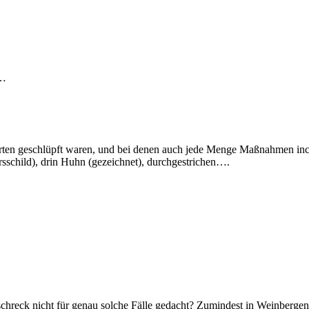
r…
en geschlüpft waren, und bei denen auch jede Menge Maßnahmen incl. Za
sschild), drin Huhn (gezeichnet), durchgestrichen….
renschreck nicht für genau solche Fälle gedacht? Zumindest in Weinber