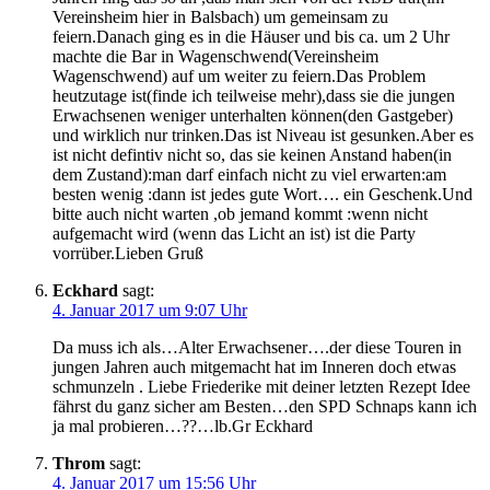
Vereinsheim hier in Balsbach) um gemeinsam zu
feiern.Danach ging es in die Häuser und bis ca. um 2 Uhr
machte die Bar in Wagenschwend(Vereinsheim
Wagenschwend) auf um weiter zu feiern.Das Problem
heutzutage ist(finde ich teilweise mehr),dass sie die jungen
Erwachsenen weniger unterhalten können(den Gastgeber)
und wirklich nur trinken.Das ist Niveau ist gesunken.Aber es
ist nicht defintiv nicht so, das sie keinen Anstand haben(in
dem Zustand):man darf einfach nicht zu viel erwarten:am
besten wenig :dann ist jedes gute Wort…. ein Geschenk.Und
bitte auch nicht warten ,ob jemand kommt :wenn nicht
aufgemacht wird (wenn das Licht an ist) ist die Party
vorrüber.Lieben Gruß
Eckhard
sagt:
4. Januar 2017 um 9:07 Uhr
Da muss ich als…Alter Erwachsener….der diese Touren in
jungen Jahren auch mitgemacht hat im Inneren doch etwas
schmunzeln . Liebe Friederike mit deiner letzten Rezept Idee
fährst du ganz sicher am Besten…den SPD Schnaps kann ich
ja mal probieren…??…lb.Gr Eckhard
Throm
sagt:
4. Januar 2017 um 15:56 Uhr