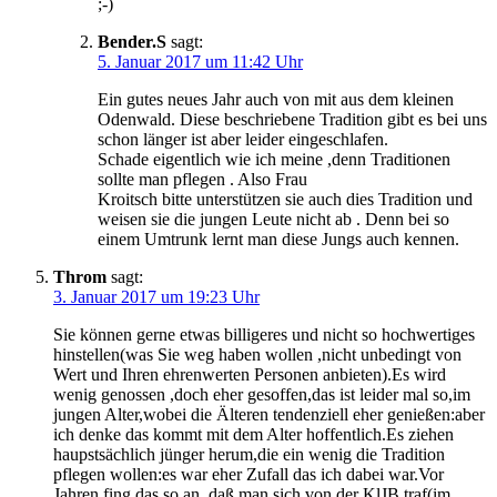
;-)
Bender.S
sagt:
5. Januar 2017 um 11:42 Uhr
Ein gutes neues Jahr auch von mit aus dem kleinen
Odenwald. Diese beschriebene Tradition gibt es bei uns
schon länger ist aber leider eingeschlafen.
Schade eigentlich wie ich meine ,denn Traditionen
sollte man pflegen . Also Frau
Kroitsch bitte unterstützen sie auch dies Tradition und
weisen sie die jungen Leute nicht ab . Denn bei so
einem Umtrunk lernt man diese Jungs auch kennen.
Throm
sagt:
3. Januar 2017 um 19:23 Uhr
Sie können gerne etwas billigeres und nicht so hochwertiges
hinstellen(was Sie weg haben wollen ,nicht unbedingt von
Wert und Ihren ehrenwerten Personen anbieten).Es wird
wenig genossen ,doch eher gesoffen,das ist leider mal so,im
jungen Alter,wobei die Älteren tendenziell eher genießen:aber
ich denke das kommt mit dem Alter hoffentlich.Es ziehen
haupstsächlich jünger herum,die ein wenig die Tradition
pflegen wollen:es war eher Zufall das ich dabei war.Vor
Jahren fing das so an ,daß man sich von der KlJB traf(im