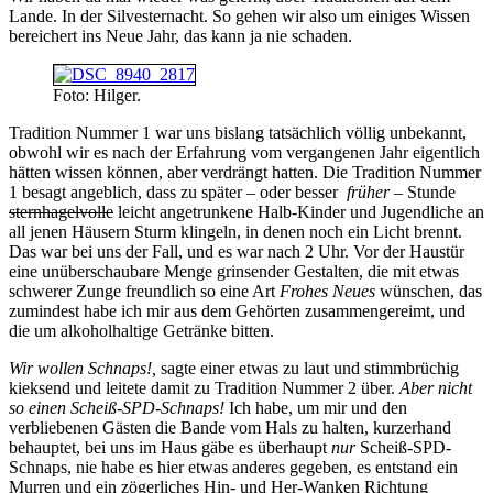
Lande. In der Silvesternacht. So gehen wir also um einiges Wissen
bereichert ins Neue Jahr, das kann ja nie schaden.
Foto: Hilger.
Tradition Nummer 1 war uns bislang tatsächlich völlig unbekannt,
obwohl wir es nach der Erfahrung vom vergangenen Jahr eigentlich
hätten wissen können, aber verdrängt hatten. Die Tradition Nummer
1 besagt angeblich, dass zu später – oder besser
früher
– Stunde
sternhagelvolle
leicht angetrunkene Halb-Kinder und Jugendliche an
all jenen Häusern Sturm klingeln, in denen noch ein Licht brennt.
Das war bei uns der Fall, und es war nach 2 Uhr. Vor der Haustür
eine unüberschaubare Menge grinsender Gestalten, die mit etwas
schwerer Zunge freundlich so eine Art
Frohes Neues
wünschen, das
zumindest habe ich mir aus dem Gehörten zusammengereimt, und
die um alkoholhaltige Getränke bitten.
Wir wollen Schnaps!,
sagte einer etwas zu laut und stimmbrüchig
kieksend und leitete damit zu Tradition Nummer 2 über.
Aber nicht
so einen Scheiß-SPD-Schnaps!
Ich habe, um mir und den
verbliebenen Gästen die Bande vom Hals zu halten, kurzerhand
behauptet, bei uns im Haus gäbe es überhaupt
nur
Scheiß-SPD-
Schnaps, nie habe es hier etwas anderes gegeben, es entstand ein
Murren und ein zögerliches Hin- und Her-Wanken Richtung