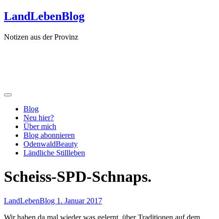
Zum
LandLebenBlog
Inhalt
springen
Notizen aus der Provinz
Blog
Neu hier?
Über mich
Blog abonnieren
OdenwaldBeauty
Ländliche Stillleben
Scheiss-SPD-Schnaps.
LandLebenBlog
1. Januar 2017
Wir haben da mal wieder was gelernt, über Traditionen auf dem