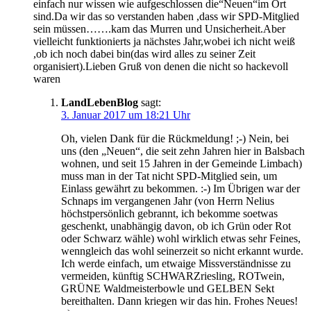
einfach nur wissen wie aufgeschlossen die“Neuen“im Ort
sind.Da wir das so verstanden haben ,dass wir SPD-Mitglied
sein müssen…….kam das Murren und Unsicherheit.Aber
vielleicht funktionierts ja nächstes Jahr,wobei ich nicht weiß
,ob ich noch dabei bin(das wird alles zu seiner Zeit
organisiert).Lieben Gruß von denen die nicht so hackevoll
waren
LandLebenBlog
sagt:
3. Januar 2017 um 18:21 Uhr
Oh, vielen Dank für die Rückmeldung! ;-) Nein, bei
uns (den „Neuen“, die seit zehn Jahren hier in Balsbach
wohnen, und seit 15 Jahren in der Gemeinde Limbach)
muss man in der Tat nicht SPD-Mitglied sein, um
Einlass gewährt zu bekommen. :-) Im Übrigen war der
Schnaps im vergangenen Jahr (von Herrn Nelius
höchstpersönlich gebrannt, ich bekomme soetwas
geschenkt, unabhängig davon, ob ich Grün oder Rot
oder Schwarz wähle) wohl wirklich etwas sehr Feines,
wenngleich das wohl seinerzeit so nicht erkannt wurde.
Ich werde einfach, um etwaige Missverständnisse zu
vermeiden, künftig SCHWARZriesling, ROTwein,
GRÜNE Waldmeisterbowle und GELBEN Sekt
bereithalten. Dann kriegen wir das hin. Frohes Neues!