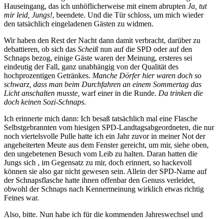
Hauseingang, das ich unhöflicherweise mit einem abrupten
Ja, tut
mir leid, Jungs!
, beendete. Und die Tür schloss, um mich wieder
den tatsächlich eingeladenen Gästen zu widmen.
Wir haben den Rest der Nacht dann damit verbracht, darüber zu
debattieren, ob sich das
Scheiß
nun auf die SPD oder auf den
Schnaps bezog, einige Gäste waren der Meinung, ersteres sei
eindeutig der Fall, ganz unabhängig von der Qualität des
hochprozentigen Getränkes.
Manche Dörfer hier waren doch so
schwarz, dass man beim Durchfahren an einem Sommertag das
Licht anschalten musste,
warf einer in die Runde.
Da
trinken die
doch keinen Sozi-Schnaps.
Ich erinnerte mich dann: Ich besaß tatsächlich mal eine Flasche
Selbstgebrannten vom hiesigen SPD-Landtagsabgeordneten, die nur
noch viertelsvolle Pulle hatte ich ein Jahr zuvor in meiner Not der
angeheiterten Meute aus dem Fenster gereicht, um mir, siehe oben,
den ungebetenen Besuch vom Leib zu halten. Daran hatten die
Jungs sich , im Gegensatz zu mir, doch erinnert, so hackevoll
können sie also gar nicht gewesen sein. Allein der SPD-Name auf
der Schnapsflasche hatte ihnen offenbar den Genuss verleidet,
obwohl der Schnaps nach Kennermeinung wirklich etwas richtig
Feines war.
Also, bitte. Nun habe ich für die kommenden Jahreswechsel und