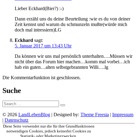
Lieber Eckhard(Bier?) :-)
Dann erzähl uns du deine Beurteilung :wie es du von deiner
Zeit kennst und warum du schmunzeln mußte(würde mich
doch mal intressiern)LG
Eckhard
sagt:
5. Januar 2017 um 13:43 Uhr
Da können wir uns mal persönlich unterhalten….Müssen wir
nicht über das Forum hier machen…komm mal vorbei…ich
hab ein guten…alten selbstgebrannten Willi….lg
Die Kommentarfunktion ist geschlossen.
Suche
Suche:
© 2026
LandLebenBlog
| Designed by:
Theme Freesia
|
Impressum
|
Datenschutz
Nach
Diese Seite verwendet nur die für ihre Grundfunktionen
oben
notwendigen Cookies, jedoch keinerlei Cookies zu
Statistik- oder Marketingzwecken.