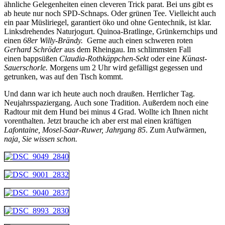
ähnliche Gelegenheiten einen cleveren Trick parat. Bei uns gibt es
ab heute nur noch SPD-Schnaps. Oder grünen Tee. Vielleicht auch
ein paar Müsliriegel, garantiert öko und ohne Gentechnik, ist klar.
Linksdrehendes Naturjogurt. Quinoa-Bratlinge, Grünkernchips und
einen
68er Willy-Brändy.
Gerne auch einen schweren roten
Gerhard Schröder
aus dem Rheingau. Im schlimmsten Fall
einen bappsüßen
Claudia-Rothkäppchen-Sekt
oder eine
Künast-
Sauerschorle.
Morgens um 2 Uhr wird gefälligst gegessen und
getrunken, was auf den Tisch kommt.
Und dann war ich heute auch noch draußen. Herrlicher Tag.
Neujahrsspaziergang. Auch sone Tradition. Außerdem noch eine
Radtour mit dem Hund bei minus 4 Grad. Wollte ich Ihnen nicht
vorenthalten. Jetzt brauche ich aber erst mal einen kräftigen
Lafontaine, Mosel-Saar-Ruwer, Jahrgang 85
. Zum Aufwärmen,
naja, Sie wissen schon.