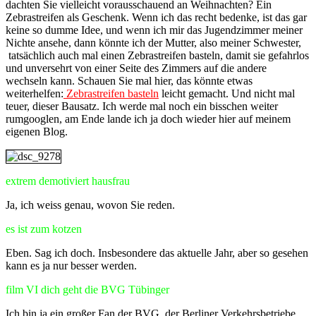
dachten Sie vielleicht vorausschauend an Weihnachten? Ein
Zebrastreifen als Geschenk. Wenn ich das recht bedenke, ist das gar
keine so dumme Idee, und wenn ich mir das Jugendzimmer meiner
Nichte ansehe, dann könnte ich der Mutter, also meiner Schwester,
tatsächlich auch mal einen Zebrastreifen basteln, damit sie gefahrlos
und unversehrt von einer Seite des Zimmers auf die andere
wechseln kann. Schauen Sie mal hier, das könnte etwas
weiterhelfen:
Zebrastreifen basteln
leicht gemacht. Und nicht mal
teuer, dieser Bausatz. Ich werde mal noch ein bisschen weiter
rumgooglen, am Ende lande ich ja doch wieder hier auf meinem
eigenen Blog.
extrem demotiviert hausfrau
Ja, ich weiss genau, wovon Sie reden.
es ist zum kotzen
Eben. Sag ich doch. Insbesondere das aktuelle Jahr, aber so gesehen
kann es ja nur besser werden.
film VI dich geht die BVG Tübinger
Ich bin ja ein großer Fan der BVG, der Berliner Verkehrsbetriebe,