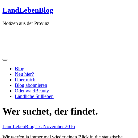
Zum
LandLebenBlog
Inhalt
springen
Notizen aus der Provinz
Blog
Neu hier?
Über mich
Blog abonnieren
OdenwaldBeauty
Ländliche Stillleben
Wer suchet, der findet.
LandLebenBlog
17. November 2016
Wir werfen ja immer mal wieder einen Blick in die statistische