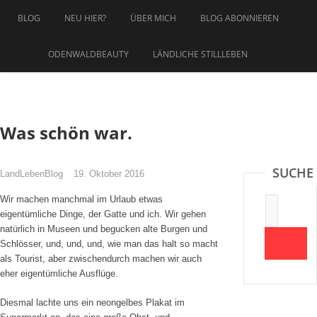
Zum
BLOG
NEU HIER?
ÜBER MICH
BLOG ABONNIEREN
Inhalt
springen
ODENWALDBEAUTY
LÄNDLICHE STILLLEBEN
Was schön war.
SUCHE
LandLebenBlog
19. Oktober 2016
Wir machen manchmal im Urlaub etwas
Suche:
eigentümliche Dinge, der Gatte und ich. Wir gehen
natürlich in Museen und begucken alte Burgen und
Schlösser, und, und, und, wie man das halt so macht
als Tourist, aber zwischendurch machen wir auch
eher eigentümliche Ausflüge.
Diesmal lachte uns ein neongelbes Plakat im