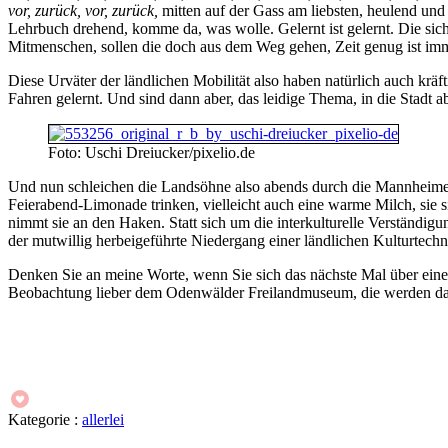
vor, zurück, vor, zurück,
mitten auf der Gass am liebsten, heulend und
Lehrbuch drehend, komme da, was wolle. Gelernt ist gelernt. Die si
Mitmenschen, sollen die doch aus dem Weg gehen, Zeit genug ist immer
Diese Urväter der ländlichen Mobilität also haben natürlich auch k
Fahren gelernt. Und sind dann aber, das leidige Thema, in die Stadt
Foto: Uschi Dreiucker/pixelio.de
Und nun schleichen die Landsöhne also abends durch die Mannheimer In
Feierabend-Limonade trinken, vielleicht auch eine warme Milch, sie 
nimmt sie an den Haken. Statt sich um die interkulturelle Verständig
der mutwillig herbeigeführte Niedergang einer ländlichen Kulturtechni
Denken Sie an meine Worte, wenn Sie sich das nächste Mal über eine
Beobachtung lieber dem Odenwälder Freilandmuseum, die werden dafür
Kategorie :
allerlei