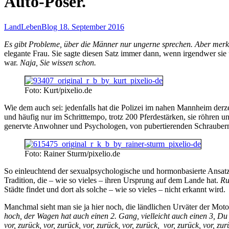
Auto-Poser.
LandLebenBlog
18. September 2016
Es gibt Probleme, über die Männer nur ungerne sprechen. Aber merkw
elegante Frau. Sie sagte diesen Satz immer dann, wenn irgendwer sie 
war.
Naja, Sie wissen schon.
Foto: Kurt/pixelio.de
Wie dem auch sei: jedenfalls hat die Polizei im nahen Mannheim der
und häufig nur im Schritttempo, trotz 200 Pferdestärken, sie röhren 
genervte Anwohner und Psychologen, von pubertierenden Schraubern
Foto: Rainer Sturm/pixelio.de
So einleuchtend der sexualpsychologische und hormonbasierte Ansatz au
Tradition, die – wie so vieles – ihren Ursprung auf dem Lande hat.
Ru
Städte findet und dort als solche – wie so vieles – nicht erkannt wird.
Manchmal sieht man sie ja hier noch, die ländlichen Urväter der Mo
hoch, der Wagen hat auch einen 2. Gang, vielleicht auch einen 3, Du 
vor, zurück, vor, zurück, vor, zurück, vor, zurück,
vor, zurück, vor, zur