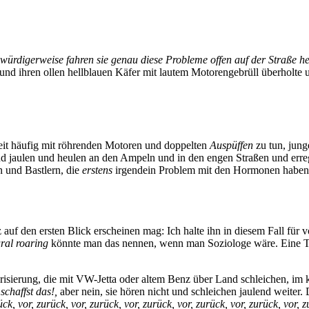
ürdigerweise fahren sie genau diese Probleme offen auf der Straße h
und ihren ollen hellblauen Käfer mit lautem Motorengebrüll überholte 
zeit häufig mit röhrenden Motoren und doppelten
Auspüffen
zu tun, jung
und jaulen und heulen an den Ampeln und in den engen Straßen und erreg
 und Bastlern, die
erstens
irgendein Problem mit den Hormonen habe
f den ersten Blick erscheinen mag: Ich halte ihn in diesem Fall für völ
ral roaring
könnte man das nennen, wenn man Soziologe wäre. Eine Tr
torisierung, die mit VW-Jetta oder altem Benz über Land schleichen, 
schaffst das!,
aber nein, sie hören nicht und schleichen jaulend weite
ück, vor, zurück, vor, zurück, vor, zurück,
vor, zurück, vor, zurück, vor, z