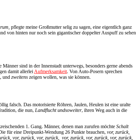
erum,
pflegte meine Großmutter selig zu sagen, eine eigentlich ganz
und von hinten nur noch sein gigantischer doppelter Auspuff zu sehen
e Männer sind in der Innenstadt unterwegs, besonders gerne abends
en damit allerlei
Aufmerksamkeit
. Von Auto-Posern sprechen
n, und
zweitens
zeigen wollen, was sie können.
lig falsch. Das motorisierte Röhren, Jaulen, Heulen ist eine uralte
adition, die nun,
Landflucht undsoweiter
, ihren Weg auch in die
im kreischenden 1. Gang. Männer, denen man zurufen möchte
Schalt
r. Die für eine Dreipunkt-Wendung 26 Punkte brauchen,
vor, zurück,
urück, vor, zurück, vor, zurück,
vor, zurück, vor, zurück, vor, zurück,