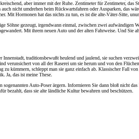
 kreischend, aber immer mit der Ruhe. Zentimeter für Zentimeter, das 
ch auch nicht umdrehen beim Rückwartsfahren oder Ausparken, das wäre
. Mit Hormonen hat das nichts zu tun, es ist die alte-Väter-Sitte, unu
räftige Söhne gezeugt, irgendwann einmal, zwischen zwei aufwändigen 
 abgewandert. Mit ihrem neuen Auto und der alten Fahrweise. Und Sie a
nenstadt, traditionsbewußt heulend und jaulend, sie suchen verzweifel
sind verunsichert von all der Raserei um sie herum und von den Flüch
ung zu kümmern, schleppt man sie ganz einfach ab. Klassischer Fall von
k. Ja, das ist meine These.
n sogenannten Auto-Poser ärgern. Informieren Sie dann bloß nicht das
 bezahlt, dass sie alte ländliche Kultur bewahren und beschützen.