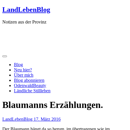
Zum
LandLebenBlog
Inhalt
springen
Notizen aus der Provinz
Blog
Neu hier?
Über mich
Blog abonnieren
OdenwaldBeauty
Ländliche Stillleben
Blaumanns Erzählungen.
LandLebenBlog
17. März 2016
Der Blaumann hängt da so herum, im übertragenen wie im