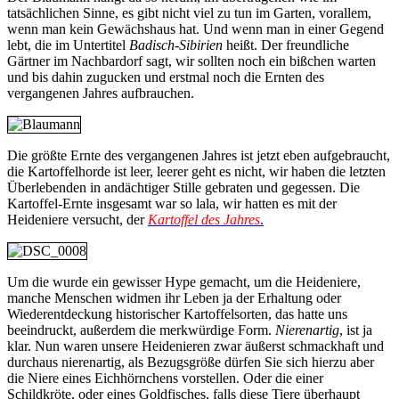
tatsächlichen Sinne, es gibt nicht viel zu tun im Garten, vorallem,
wenn man kein Gewächshaus hat. Und wenn man in einer Gegend
lebt, die im Untertitel
Badisch-Sibirien
heißt. Der freundliche
Gärtner im Nachbardorf sagt, wir sollten noch ein bißchen warten
und bis dahin zugucken und erstmal noch die Ernten des
vergangenen Jahres aufbrauchen.
Die größte Ernte des vergangenen Jahres ist jetzt eben aufgebraucht,
die Kartoffelhorde ist leer, leerer geht es nicht, wir haben die letzten
Überlebenden in andächtiger Stille gebraten und gegessen. Die
Kartoffel-Ernte insgesamt war so lala, wir hatten es mit der
Heideniere versucht, der
Kartoffel des Jahres
.
Um die wurde ein gewisser Hype gemacht, um die Heideniere,
manche Menschen widmen ihr Leben ja der Erhaltung oder
Wiederentdeckung historischer Kartoffelsorten, das hatte uns
beeindruckt, außerdem die merkwürdige Form.
Nierenartig
, ist ja
klar. Nun waren unsere Heidenieren zwar äußerst schmackhaft und
durchaus nierenartig, als Bezugsgröße dürfen Sie sich hierzu aber
die Niere eines Eichhörnchens vorstellen. Oder die einer
Schildkröte, oder eines Goldfisches, falls diese Tiere überhaupt