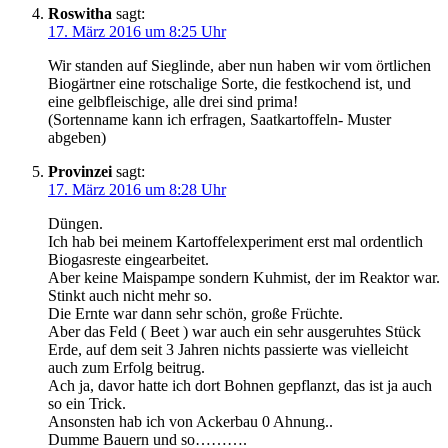
Roswitha
sagt:
17. März 2016 um 8:25 Uhr
Wir standen auf Sieglinde, aber nun haben wir vom örtlichen
Biogärtner eine rotschalige Sorte, die festkochend ist, und
eine gelbfleischige, alle drei sind prima!
(Sortenname kann ich erfragen, Saatkartoffeln- Muster
abgeben)
Provinzei
sagt:
17. März 2016 um 8:28 Uhr
Düngen.
Ich hab bei meinem Kartoffelexperiment erst mal ordentlich
Biogasreste eingearbeitet.
Aber keine Maispampe sondern Kuhmist, der im Reaktor war.
Stinkt auch nicht mehr so.
Die Ernte war dann sehr schön, große Früchte.
Aber das Feld ( Beet ) war auch ein sehr ausgeruhtes Stück
Erde, auf dem seit 3 Jahren nichts passierte was vielleicht
auch zum Erfolg beitrug.
Ach ja, davor hatte ich dort Bohnen gepflanzt, das ist ja auch
so ein Trick.
Ansonsten hab ich von Ackerbau 0 Ahnung..
Dumme Bauern und so……….