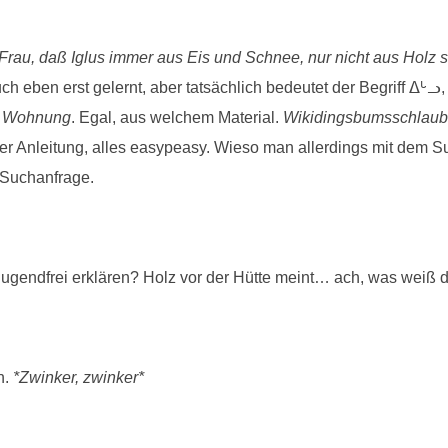
rau, daß Iglus immer aus Eis und Schnee, nur nicht aus Holz si
 eben erst gelernt, aber tatsächlich bedeutet der Begriff ᐃᒡᓗ, da
r
Wohnung
. Egal, aus welchem Material.
Wikidingsbumsschlaub
er Anleitung, alles easypeasy. Wieso man allerdings mit dem S
r Suchanfrage.
t jugendfrei erklären? Holz vor der Hütte meint… ach, was weiß 
n.
*Zwinker, zwinker*