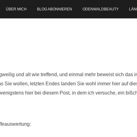
ÜBER MICH
BLOG ABONNIEREN
ODENWALDBEAUTY
LÄN
ngweilig und alt wie treffend, und einmal mehr beweist sich das 
s Sie wollen, letzten Endes landen Sie wohl immer hier auf d
enigstens hier bei diesem Post, in dem ich versuche, ein bißch
ffeauswertung: