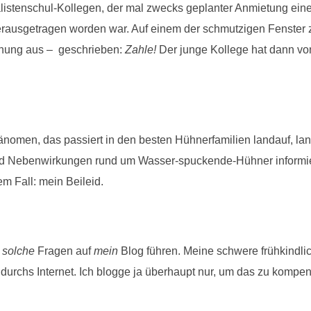
nalistenschul-Kollegen, der mal zwecks geplanter Anmietung ei
erausgetragen worden war. Auf einem der schmutzigen Fenster z
hnung aus – geschrieben:
Zahle!
Der junge Kollege hat dann v
änomen, das passiert in den besten Hühnerfamilien landauf, la
d Nebenwirkungen rund um Wasser-spuckende-Hühner informieren
em Fall: mein Beileid.
t
solche
Fragen auf
mein
Blog führen. Meine schwere frühkindli
 durchs Internet. Ich blogge ja überhaupt nur, um das zu kompe