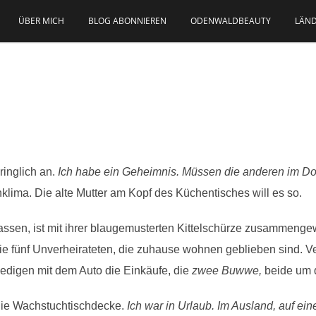
ÜBER MICH
BLOG ABONNIEREN
ODENWALDBEAUTY
LÄND
ringlich an.
Ich habe ein Geheimnis. Müssen die anderen im Dor
lima. Die alte Mutter am Kopf des Küchentisches will es so.
assen, ist mit ihrer blaugemusterten Kittelschürze zusammengewa
Die fünf Unverheirateten, die zuhause wohnen geblieben sind. V
edigen mit dem Auto die Einkäufe, die
zwee Buwwe,
beide um 
die Wachstuchtischdecke.
Ich war in Urlaub. Im Ausland, auf ei