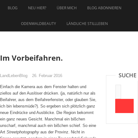
Zum
BLOG
NEU HIER?
ÜBER MICH
BLOG ABONNIEREN
Inhalt
springen
ODENWALDBEAUTY
LÄNDLICHE STILLLEBEN
Im Vorbeifahren.
SUCHE
LandLebenBlog
26. Februar 2016
Einfach die Kamera aus dem Fenster halten und
Suche:
ziellos auf den Auslöser drücken. (ja, natürlich nur als
Beifahrer, aus dem Beifahrerfenster, oder glauben Sie,
ich bin lebensmüde?). So ergeben sich plötzlich ganz
neue Eindrücke und Ausblicke. Die Region bekommt
ein ganz neues Gesicht. Manchmal ein bißchen
unscharf, manchmal auch ein bißchen schief. So eine
Art
Streetphotography
aus der Provinz. Nicht in