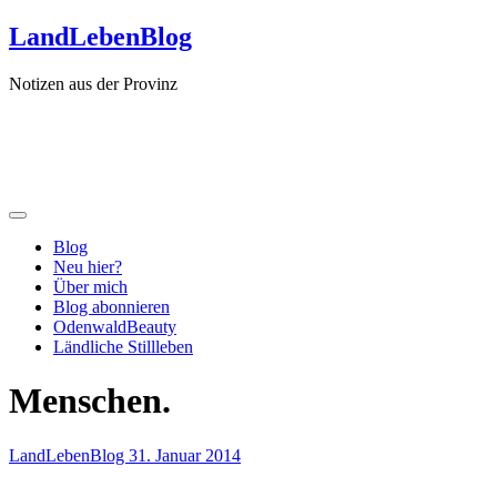
Zum
LandLebenBlog
Inhalt
springen
Notizen aus der Provinz
Blog
Neu hier?
Über mich
Blog abonnieren
OdenwaldBeauty
Ländliche Stillleben
Menschen.
LandLebenBlog
31. Januar 2014