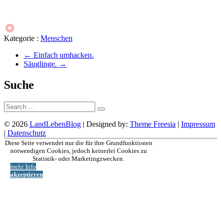
Kategorie :
Menschen
←
Einfach umhacken.
Säuglinge.
→
Suche
Suche:
© 2026
LandLebenBlog
| Designed by:
Theme Freesia
|
Impressum
|
Datenschutz
Nach
Diese Seite verwendet nur die für ihre Grundfunktionen
oben
notwendigen Cookies, jedoch keinerlei Cookies zu
Statistik- oder Marketingzwecken.
mehr Info
akzeptieren