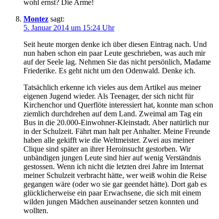
wohl ernst? Die Arme!
Montez
sagt:
5. Januar 2014 um 15:24 Uhr
Seit heute morgen denke ich über diesen Eintrag nach. Und
nun haben schon ein paar Leute geschrieben, was auch mir
auf der Seele lag. Nehmen Sie das nicht persönlich, Madame
Friederike. Es geht nicht um den Odenwald. Denke ich.
Tatsächlich erkenne ich vieles aus dem Artikel aus meiner
eigenen Jugend wieder. Als Teenager, der sich nicht für
Kirchenchor und Querflöte interessiert hat, konnte man schon
ziemlich durchdrehen auf dem Land. Zweimal am Tag ein
Bus in die 20.000-Einwohner-Kleinstadt. Aber natürlich nur
in der Schulzeit. Fährt man halt per Anhalter. Meine Freunde
haben alle gekifft wie die Weltmeister. Zwei aus meiner
Clique sind später an ihrer Heroinsucht gestorben. Wir
unbändigen jungen Leute sind hier auf wenig Verständnis
gestossen. Wenn ich nicht die letzten drei Jahre im Internat
meiner Schulzeit verbracht hätte, wer weiß wohin die Reise
gegangen wäre (oder wo sie gar geendet hätte). Dort gab es
glücklicherweise ein paar Erwachsene, die sich mit einem
wilden jungen Mädchen auseinander setzen konnten und
wollten.