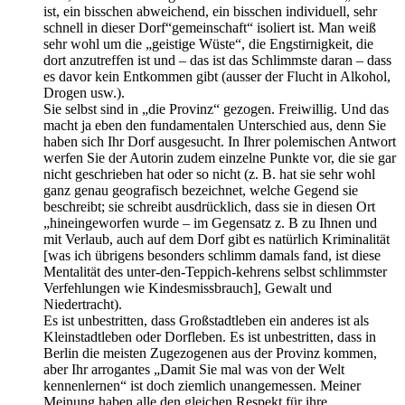
ist, ein bisschen abweichend, ein bisschen individuell, sehr
schnell in dieser Dorf“gemeinschaft“ isoliert ist. Man weiß
sehr wohl um die „geistige Wüste“, die Engstirnigkeit, die
dort anzutreffen ist und – das ist das Schlimmste daran – dass
es davor kein Entkommen gibt (ausser der Flucht in Alkohol,
Drogen usw.).
Sie selbst sind in „die Provinz“ gezogen. Freiwillig. Und das
macht ja eben den fundamentalen Unterschied aus, denn Sie
haben sich Ihr Dorf ausgesucht. In Ihrer polemischen Antwort
werfen Sie der Autorin zudem einzelne Punkte vor, die sie gar
nicht geschrieben hat oder so nicht (z. B. hat sie sehr wohl
ganz genau geografisch bezeichnet, welche Gegend sie
beschreibt; sie schreibt ausdrücklich, dass sie in diesen Ort
„hineingeworfen wurde – im Gegensatz z. B zu Ihnen und
mit Verlaub, auch auf dem Dorf gibt es natürlich Kriminalität
[was ich übrigens besonders schlimm damals fand, ist diese
Mentalität des unter-den-Teppich-kehrens selbst schlimmster
Verfehlungen wie Kindesmissbrauch], Gewalt und
Niedertracht).
Es ist unbestritten, dass Großstadtleben ein anderes ist als
Kleinstadtleben oder Dorfleben. Es ist unbestritten, dass in
Berlin die meisten Zugezogenen aus der Provinz kommen,
aber Ihr arrogantes „Damit Sie mal was von der Welt
kennenlernen“ ist doch ziemlich unangemessen. Meiner
Meinung haben alle den gleichen Respekt für ihre