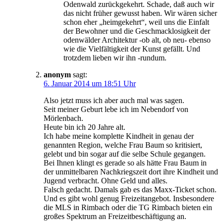
Odenwald zurückgekehrt. Schade, daß auch wir
das nicht früher gewusst haben. Wir wären sicher
schon eher „heimgekehrt“, weil uns die Einfalt
der Bewohner und die Geschmacklosigkeit der
odenwälder Architektur -ob alt, ob neu- ebenso
wie die Vielfältigkeit der Kunst gefällt. Und
trotzdem lieben wir ihn -rundum.
anonym
sagt:
6. Januar 2014 um 18:51 Uhr
Also jetzt muss ich aber auch mal was sagen.
Seit meiner Geburt lebe ich im Nebendorf von
Mörlenbach.
Heute bin ich 20 Jahre alt.
Ich habe meine komplette Kindheit in genau der
genannten Region, welche Frau Baum so kritisiert,
gelebt und bin sogar auf die selbe Schule gegangen.
Bei Ihnen klingt es gerade so als hätte Frau Baum in
der unmittelbaren Nachkriegszeit dort ihre Kindheit und
Jugend verbracht. Ohne Geld und alles.
Falsch gedacht. Damals gab es das Maxx-Ticket schon.
Und es gibt wohl genug Freizeitangebot. Insbesondere
die MLS in Rimbach oder die TG Rimbach bieten ein
großes Spektrum an Freizeitbeschäftigung an.