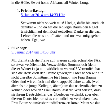
in die Hölle. Sweet home Alabama all Winter Long.
Friederike
sagt:
5. Januar 2014 um 14:33 Uhr
Schwimm nicht so weit raus! Und ja, dafür bin auch ich
dankbar – und da hat die Kollegin Baum den Nagel
tatsächlich auf den Kopf getroffen: Danke an die paar
Lehrer, die was drauf hatten und uns was mitgegeben
haben. Egal, wo.
Silke
sagt:
5. Januar 2014 um 14:53 Uhr
Mir drängt sich die Frage auf, warum ausgerechnet die FAZ
so etwas veröffentlicht. Verzweifeltes Sommerloch (denn
dieser Winter ist ja nun wirklich zu warm)?? Vermutlich hat
sich die Redaktion der Titanic geweigert. Oder haben wir nur
nicht dieselbe Schnittmenge für Humor, wie Frau Baum?
Oder sind wir einfach mal die knappe 20 Jahre zu alt, (weil
älter als die junge Kollegin, ähem) um das nachvollziehen zu
können oder wollen? Frau Baum lässt die Welt wissen, dass
sie ihrem Deutschlehrer das Überleben verdankt, aber eben
diesem Deutschlehrer ist es vermutlich zu verdanken, dass
Frau Baum so unfassbar undifferenziert kotzt. Meint sie das