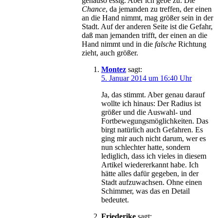
genauso essig. Aber ich gebe zu: Die
Chance
, da jemanden zu treffen, der einen
an die Hand nimmt, mag größer sein in der
Stadt. Auf der anderen Seite ist die Gefahr,
daß man jemanden trifft, der einen an die
Hand nimmt und in die
falsche
Richtung
zieht, auch größer.
Montez
sagt:
5. Januar 2014 um 16:40 Uhr
Ja, das stimmt. Aber genau darauf
wollte ich hinaus: Der Radius ist
größer und die Auswahl- und
Fortbewegungsmöglichkeiten. Das
birgt natürlich auch Gefahren. Es
ging mir auch nicht darum, wer es
nun schlechter hatte, sondern
lediglich, dass ich vieles in diesem
Artikel wiedererkannt habe. Ich
hätte alles dafür gegeben, in der
Stadt aufzuwachsen. Ohne einen
Schimmer, was das en Detail
bedeutet.
Friederike
sagt: