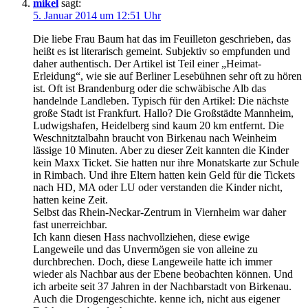
mikel
sagt:
5. Januar 2014 um 12:51 Uhr
Die liebe Frau Baum hat das im Feuilleton geschrieben, das
heißt es ist literarisch gemeint. Subjektiv so empfunden und
daher authentisch. Der Artikel ist Teil einer „Heimat-
Erleidung“, wie sie auf Berliner Lesebühnen sehr oft zu hören
ist. Oft ist Brandenburg oder die schwäbische Alb das
handelnde Landleben. Typisch für den Artikel: Die nächste
große Stadt ist Frankfurt. Hallo? Die Großstädte Mannheim,
Ludwigshafen, Heidelberg sind kaum 20 km entfernt. Die
Weschnitztalbahn braucht von Birkenau nach Weinheim
lässige 10 Minuten. Aber zu dieser Zeit kannten die Kinder
kein Maxx Ticket. Sie hatten nur ihre Monatskarte zur Schule
in Rimbach. Und ihre Eltern hatten kein Geld für die Tickets
nach HD, MA oder LU oder verstanden die Kinder nicht,
hatten keine Zeit.
Selbst das Rhein-Neckar-Zentrum in Viernheim war daher
fast unerreichbar.
Ich kann diesen Hass nachvollziehen, diese ewige
Langeweile und das Unvermögen sie von alleine zu
durchbrechen. Doch, diese Langeweile hatte ich immer
wieder als Nachbar aus der Ebene beobachten können. Und
ich arbeite seit 37 Jahren in der Nachbarstadt von Birkenau.
Auch die Drogengeschichte. kenne ich, nicht aus eigener