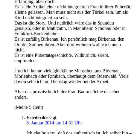
Erfahrung, aber doch.
Es ist ein Artikel einer nicht integrierten Frau in ihrer Pubertät,
alleine gelassen. Man muss nicht aus der Türkei sein, um als
Kind nicht integriert zu sein.
Das ist die Story. Und natürlich wäre das in Spandau
genauso, oder in Mahrzahn, in Mannheim-Schönau oder in
Frankfurt-Bockenheim.
Es ist zufällig Birkenau. Ich persönlich mag Birkenau, den
Ort der Sonnenuhren. Aber dort wohnen wollte ich auch
nicht.
Es ist eine Pubertätsgeschichte. Willkürlich, erlebt,
empfunden.
Und ich kenne viele glückliche Menschen aus Birkenau,
Mörlenbach oder Rimbach, überhaupt dem Odenwald. Viele
davon sehe ich am Dienstag wieder bei der Arbeit.
Aber das prosaische Ich der Frau Baum erlebte das eben
anders.
(Meine 5 Cent)
Friederike
sagt:
5. Januar 2014 um 14:31 Uhr
Ich glaube gern, daß das authentisch ist. Ich selber bin –