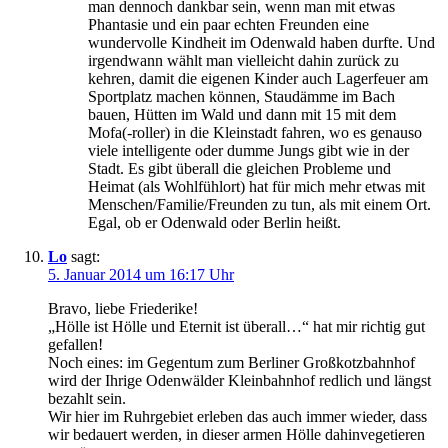
man dennoch dankbar sein, wenn man mit etwas
Phantasie und ein paar echten Freunden eine
wundervolle Kindheit im Odenwald haben durfte. Und
irgendwann wählt man vielleicht dahin zurück zu
kehren, damit die eigenen Kinder auch Lagerfeuer am
Sportplatz machen können, Staudämme im Bach
bauen, Hütten im Wald und dann mit 15 mit dem
Mofa(-roller) in die Kleinstadt fahren, wo es genauso
viele intelligente oder dumme Jungs gibt wie in der
Stadt. Es gibt überall die gleichen Probleme und
Heimat (als Wohlfühlort) hat für mich mehr etwas mit
Menschen/Familie/Freunden zu tun, als mit einem Ort.
Egal, ob er Odenwald oder Berlin heißt.
Lo
sagt:
5. Januar 2014 um 16:17 Uhr
Bravo, liebe Friederike!
„Hölle ist Hölle und Eternit ist überall…“ hat mir richtig gut
gefallen!
Noch eines: im Gegentum zum Berliner Großkotzbahnhof
wird der Ihrige Odenwälder Kleinbahnhof redlich und längst
bezahlt sein.
Wir hier im Ruhrgebiet erleben das auch immer wieder, dass
wir bedauert werden, in dieser armen Hölle dahinvegetieren