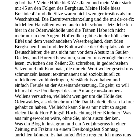
geholt hat! Meine Hölle hieß Westfalen und mein Vater starb
mit 45 an den Folgen des Bergbaus. Meine Hölle hiess
Buslinie 42 und die Sitze waren nicht weniger trostlos als im
Weschnitztal. Die Eternitverschanxelung und die mit de-ce-fix
beklebten Haustüren waren auch nicht schöner. Jetzt lebe ich
hier in der Odenwaldhölle und die Tränen Habe ich nicht
mehr nur in den Augen. Hoffentlich gibt es in der höllischen
Eifel und dem verschandelten Weserbergland, dem öden
Bergischen Land und der Kulturwüste der Oberpfalz solche
Deutschlehrer, die uns nicht nur vor dem Absturz in Saufer-,
Dealer-, und Hurerei bewahren, sondern uns ermöglichen: zu
lesen, zwischen den Zeilen; Zu schreiben, in gedrechselten
Sätzen und mit Kommata, die nur ein Wort weiter gesetzt uns
schmunzeln lassen; textimmanent und soziokulturell zu
reflektieren, zu hinterfragen, Verständnis zu haben und
einfach Freude an der Auseinandersetzung. Es geht, so will
ich mal diese Poetikregel des am Anfang raus-kommen-
Wollens versuchen, vielleicht weniger um die Hölle des
Odenwaldes, als vielmehr um Die Dankbarkeit, diesen Lehrer
gehabt zu haben. Vielleicht kann Sie es nur nicht so sagen:
vielen Dank Herr Pfingst! Hochachtung Herr Kirchner! Was
aus mir geworden wäre, ohne Sie, nicht auszu denken.
Was ein Blog in instagram und ein Neujahrsgruss in einer
Zeitung mit Fraktur an einem Dreikönigsfest-Sonntag
anrichten können. Es hat aufgehört zu regnen. Ich muss raus