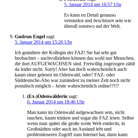
5. Januar 2014 um 16:57 Uhr
Es kann en Detail genauso
vermurkst und
beschissen
sein wie
überall sonstwo auf der Welt.
Gudrun Engel
sagt:
5. Januar 2014 um 15:26 Uhr
Ich gratuliere der Kollegin der FAZ! Sie hat sehr gut
beobachtet – nachvollziehen können das wohl nur Menschen,
die dort AUFGEWACHSEN sind. Freiwillig zugezogen zählt
da leider nicht. Sorry! Aber hat doch wahrscheinlich auch
kaum einer gelesen im Odenwald, oder? FAZ- oder
Süddeutsche-Abo war zumindest zu meiner Zeit noch nicht
postalisch möglich – heute wahrscheinlich online!?!!?
(Ex-)Odenwälderin
sagt:
6. Januar 2014 um 18:46 Uhr
Man kann im Odenwald aufgewachsen sein, nicht
rauchen, kaum trinken und sogar die FAZ lesen. Selbst
wenn man später die große weite Welt entdeckt, in
Großstädten oder auch im Ausland lebt und
problemloseren Zugriff zum Internet hat, dann kann