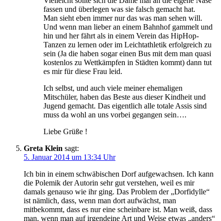
Vielleicht sollte sich die Dame mal an die eigene Nase
fassen und überlegen was sie falsch gemacht hat.
Man sieht eben immer nur das was man sehen will.
Und wenn man lieber an einem Bahnhof gammelt und
hin und her fährt als in einem Verein das HipHop-
Tanzen zu lernen oder im Leichtathletik erfolgreich zu
sein (Ja die haben sogar einen Bus mit dem man quasi
kostenlos zu Wettkämpfen in Städten kommt) dann tut
es mir für diese Frau leid.
Ich selbst, und auch viele meiner ehemaligen
Mitschüler, haben das Beste aus dieser Kindheit und
Jugend gemacht. Das eigentlich alle totale Assis sind
muss da wohl an uns vorbei gegangen sein….
Liebe Grüße !
Greta Klein
sagt:
5. Januar 2014 um 13:34 Uhr
Ich bin in einem schwäbischen Dorf aufgewachsen. Ich kann
die Polemik der Autorin sehr gut verstehen, weil es mir
damals genauso wie ihr ging. Das Problem der „Dorfidylle“
ist nämlich, dass, wenn man dort aufwächst, man
mitbekommt, dass es nur eine scheinbare ist. Man weiß, dass
man, wenn man auf irgendeine Art und Weise etwas „anders“