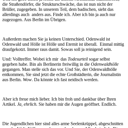
die Straßendörfer, die Strukturschwäche, das ist nun nicht der
Brüller, zugegeben. In unserem Teil, dem badischen, sieht das
allerdings auch anders aus. Finde ich. Aber ich bin ja auch nur
zugezogen. Aus Berlin im Übrigen.
Außerdem machen Sie ja keinen Unterschied. Odenwald ist
Odenwald und Hölle ist Hölle und Eternit ist überall. Einmal mittig
draufgekotzt. Immer raus damit. Sowas soll ja reinigend sein.
Und: Volltreffer. Wobei ich mir das
Todesurteil
sogar selbst
gegeben habe. Bin als Berlinerin freiwillig in die
Odenwaldhölle
gegangen. Man stelle sich das vor. Und Sie, der Odenwaldhölle
entkommen, Sie sind jetzt die echte Großstädterin, die Journalistin
aus Berlin.
Wow
. Da könnte ich fast neidisch werden.
Aber ich freue mich lieber. Ich bin froh und dankbar über Ihren
Artikel.
Ja, ehrlich.
Sie haben mir die Augen geöffnet. Endlich.
Die Jugendlichen hier sind alles arme Seelenkrüppel, abgeschnitten