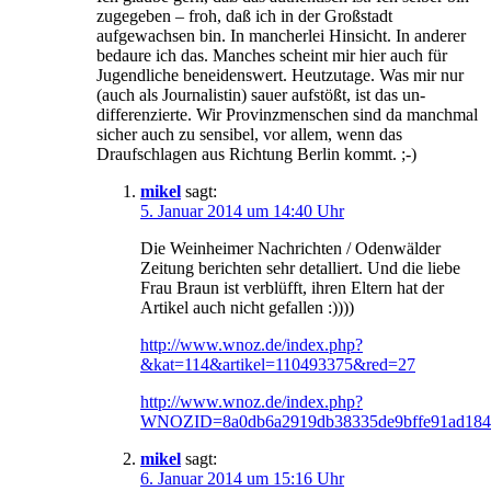
zugegeben – froh, daß ich in der Großstadt
aufgewachsen bin. In mancherlei Hinsicht. In anderer
bedaure ich das. Manches scheint mir hier auch für
Jugendliche beneidenswert. Heutzutage. Was mir nur
(auch als Journalistin) sauer aufstößt, ist das un-
differenzierte. Wir Provinzmenschen sind da manchmal
sicher auch zu sensibel, vor allem, wenn das
Draufschlagen aus Richtung Berlin kommt. ;-)
mikel
sagt:
5. Januar 2014 um 14:40 Uhr
Die Weinheimer Nachrichten / Odenwälder
Zeitung berichten sehr detalliert. Und die liebe
Frau Braun ist verblüfft, ihren Eltern hat der
Artikel auch nicht gefallen :))))
http://www.wnoz.de/index.php?
&kat=114&artikel=110493375&red=27
http://www.wnoz.de/index.php?
WNOZID=8a0db6a2919db38335de9bffe91ad184&
mikel
sagt:
6. Januar 2014 um 15:16 Uhr