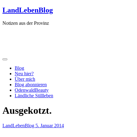
Zum
LandLebenBlog
Inhalt
springen
Notizen aus der Provinz
Blog
Neu hier?
Über mich
Blog abonnieren
OdenwaldBeauty
Ländliche Stillleben
Ausgekotzt.
LandLebenBlog
5. Januar 2014