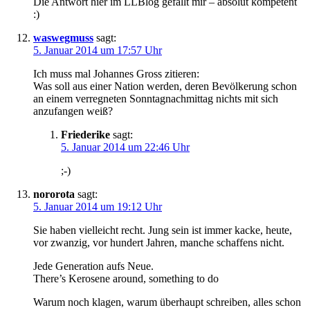
Die Antwort hier im LLBlog gefällt mir – absolut kompetent
:)
waswegmuss
sagt:
5. Januar 2014 um 17:57 Uhr
Ich muss mal Johannes Gross zitieren:
Was soll aus einer Nation werden, deren Bevölkerung schon
an einem verregneten Sonntagnachmittag nichts mit sich
anzufangen weiß?
Friederike
sagt:
5. Januar 2014 um 22:46 Uhr
;-)
nororota
sagt:
5. Januar 2014 um 19:12 Uhr
Sie haben vielleicht recht. Jung sein ist immer kacke, heute,
vor zwanzig, vor hundert Jahren, manche schaffens nicht.
Jede Generation aufs Neue.
There’s Kerosene around, something to do
Warum noch klagen, warum überhaupt schreiben, alles schon