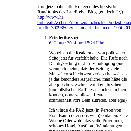
Und jetzt haben die Kollegen des hessischen
Rundfunks das LandLebenBlog „entdeckt“ :))
http://www.hr-
online.de/website/rubriken/nachrichten/indexhess
rubrik=36098&key=standard_document_5050261
Friederike
sagt:
6. Januar 2014 um 15:24 Uhr
Wobei ich die Reaktionen von politischer
Seite jetzt für verfehlt halte. Die Rufe nach
Richtigstellung und Entschuldigung (auch,
wenn ich meine, daß der Beitrag viele
Menschen schlichtweg verletzt hat – das ist
ja das besonders Ärgerliche, man hätte die
allergleiche Geschichte mit ein bißchen
journalistischer Raffinesse auch schreiben
können, ohne zahllosen Leuten
schmerzhaft vors Bein zutreten, aber egal).
Ich würde die FAZ jetzt (in Person von
Frau Baum oder sonstwem) einladen. Eine
Woche Odenwald, das volle Programm,
schönes Hotel, Ausflüge, Wanderungen