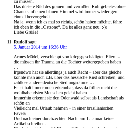
zu müssen.
Das düstere Bild des grauen und verrußten Ruhrgebietes ohne
Chance auf einen blauen Himmel wird immer wieder gern
einmal hervorgeholt.
Na ja, wenn ich es mal so richtig schön haben möchte, fahre
ich eben in die „Ostzone“. Da ist alles ganz neu. ;-))
Liebe Grüße!
Rudolf
sagt:
5. Januar 2014 um 16:36 Uhr
Armes Mädel, verschleppt von kriegsgeschädigten Eltern –
die müssen ihr Trauma an die Tochter weitergegeben haben
…
Irgendwo hat sie allerdings ja auch Recht – aber das gleiche
könnte man auch z.B. über das hessische Ried schreiben, und
zahllose andere deutsche Siedlungsräume …
Es ist halt immer noch erkennbar, dass da früher nicht die
wohlhabendsten Menschen gelebt haben..
Immerhin erkennt sie den Odenwald selbst als Landschaft als
schön an
Vielleicht mal Urlaub nehmen – in einer brasilianischen
Favela
Und nach einer durchzechten Nacht am 1. Januar keine
Artikel schreiben.