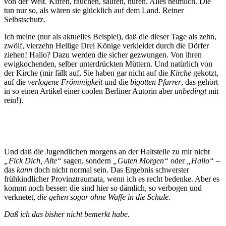
von der Welt. Kiffen, rauchen, saufen, huren. Alles heimlich. Die
tun nur so, als wären sie glücklich auf dem Land. Reiner
Selbstschutz.
Ich meine (nur als aktuelles Beispiel), daß die dieser Tage als zehn,
zwölf, vierzehn Heilige Drei Könige verkleidet durch die Dörfer
ziehen! Hallo? Dazu werden die sicher gezwungen. Von ihren
ewigkochenden, selber unterdrückten Müttern. Und natürlich von
der Kirche (mir fällt auf, Sie haben gar nicht auf die
Kirche
gekotzt,
auf die
verlogene Frömmigkeit
und die
bigotten Pfarrer
, das gehört
in so einen Artikel einer coolen Berliner Autorin aber
unbedingt
mit
rein!).
Und daß die Jugendlichen morgens an der Haltstelle zu mir nicht
„Fick Dich, Alte“
sagen, sondern
„Guten Morgen“
oder
„Hallo“
–
das
kann
doch nicht normal sein. Das Ergebnis schwerster
frühkindlicher Provinztraumata, wenn ich es recht bedenke. Aber es
kommt noch besser: die sind hier so dämlich, so verbogen und
verknetet,
die gehen sogar ohne Waffe in die Schule.
Daß ich das bisher nicht bemerkt habe.