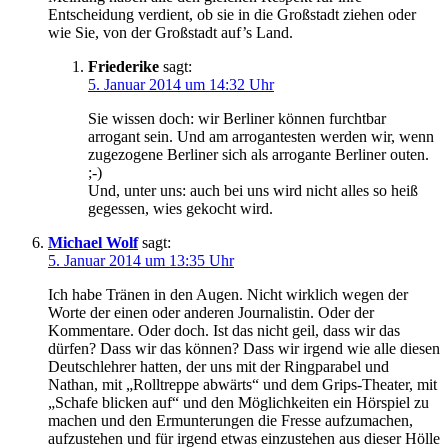
Entscheidung verdient, ob sie in die Großstadt ziehen oder
wie Sie, von der Großstadt auf’s Land.
Friederike
sagt:
5. Januar 2014 um 14:32 Uhr
Sie wissen doch: wir Berliner können furchtbar
arrogant sein. Und am arrogantesten werden wir, wenn
zugezogene Berliner sich als arrogante Berliner outen.
;-)
Und, unter uns: auch bei uns wird nicht alles so heiß
gegessen, wies gekocht wird.
Michael Wolf
sagt:
5. Januar 2014 um 13:35 Uhr
Ich habe Tränen in den Augen. Nicht wirklich wegen der
Worte der einen oder anderen Journalistin. Oder der
Kommentare. Oder doch. Ist das nicht geil, dass wir das
dürfen? Dass wir das können? Dass wir irgend wie alle diesen
Deutschlehrer hatten, der uns mit der Ringparabel und
Nathan, mit „Rolltreppe abwärts“ und dem Grips-Theater, mit
„Schafe blicken auf“ und den Möglichkeiten ein Hörspiel zu
machen und den Ermunterungen die Fresse aufzumachen,
aufzustehen und für irgend etwas einzustehen aus dieser Hölle