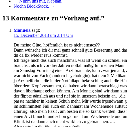
←
Nimm uns mit, Kapitän.
Nochn BlockStock.
→
13 Kommentare zu “Vorhang auf.”
Manuela
sagt:
15. Dezember 2013 um 2:14 Uhr
Du meine Güte, hoffentlich ist es nicht ernstes??
Dann wünsche ich dir mal ganz schnell gute Besserung und da
du da fix wieder raus kommst.
Ich frage mich das auch manchmal, was ist wenn du schnell ei
brauchst, als ich vor drei Jahren notfallmäßig für meinen Mann 
am Samstag Vormittag einen Arzt brauchte, kam zwar jemand, 
war nicht von Fach (sondern Psychologin), hat dem 5 Medikame
ja Arzthelferin…die in der Notfallapotheke schlug auch die Hä
über dem Kopf zusammen, da haben wir dann beratschlagt was
davon überhaupt geben können. Am Montag sind wir dann zum
der flippte gänzlich aus und rief sie in unserem beisein an…die
passte nachher in keinen Schuh mehr. Mir wurde irgendwann ge
im schlimmsten Fall auch ein Zahnarzt am Wochenende auftauc
Chirurg, also mein Fazit , am besten nie so krank werden, dass
einen Arzt braucht und schon gar nicht am Wochenende und un
Klinik ist da dann auch nicht wirklich zu gebrauchen…..
Also ergreife die Flucht, wenn möglich..