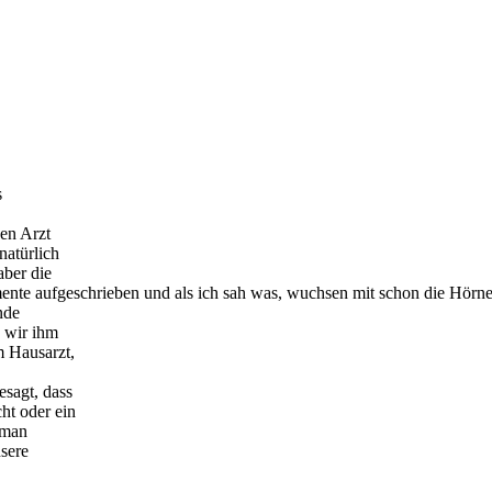
s
nen Arzt
natürlich
aber die
nte aufgeschrieben und als ich sah was, wuchsen mit schon die Hörner
nde
 wir ihm
 Hausarzt,
sagt, dass
ht oder ein
 man
sere