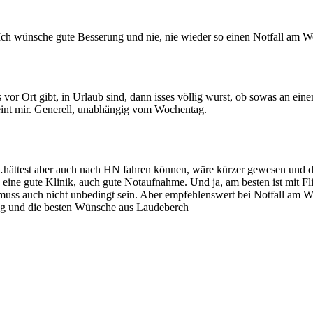
Ich wünsche gute Besserung und nie, nie wieder so einen Notfall am W
es vor Ort gibt, in Urlaub sind, dann isses völlig wurst, ob sowas an e
eint mir. Generell, unabhängig vom Wochentag.
ättest aber auch nach HN fahren können, wäre kürzer gewesen und di
eine gute Klinik, auch gute Notaufnahme. Und ja, am besten ist mit F
s auch nicht unbedingt sein. Aber empfehlenswert bei Notfall am WE
ng und die besten Wünsche aus Laudeberch