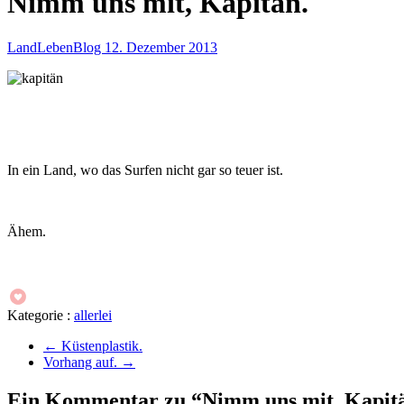
Nimm uns mit, Kapitän.
LandLebenBlog
12. Dezember 2013
In ein Land, wo das Surfen nicht gar so teuer ist.
Ähem.
Kategorie :
allerlei
←
Küstenplastik.
Vorhang auf.
→
Ein Kommentar zu “Nimm uns mit, Kapit