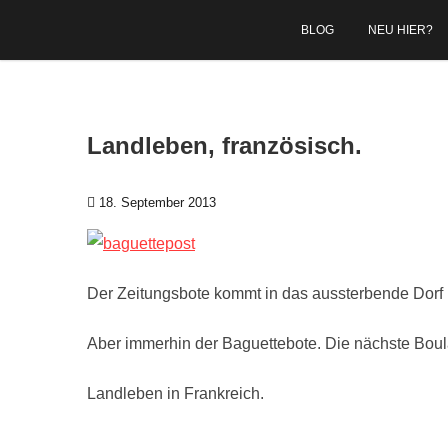
Zum Inhalt springen
BLOG
NEU HIER?
Landleben, französisch.
18. September 2013
Der Zeitungsbote kommt in das aussterbende Dorf h
Aber immerhin der Baguettebote. Die nächste Boula
Landleben in Frankreich.