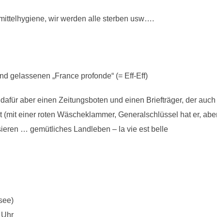
ittelhygiene, wir werden alle sterben usw….
d gelassenen „France profonde“ (= Eff-Eff)
 dafür aber einen Zeitungsboten und einen Briefträger, der au
 (mit einer roten Wäscheklammer, Generalschlüssel hat er, abe
ssieren … gemütliches Landleben – la vie est belle
see)
 Uhr