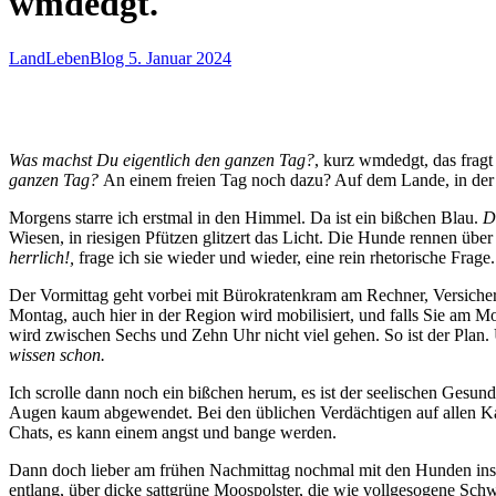
wmdedgt.
LandLebenBlog
5. Januar 2024
Was machst Du eigentlich den ganzen Tag?
, kurz wmdedgt, das frag
ganzen Tag?
An einem freien Tag noch dazu? Auf dem Lande, in der
Morgens starre ich erstmal in den Himmel. Da ist ein bißchen Blau.
D
Wiesen, in riesigen Pfützen glitzert das Licht. Die Hunde rennen üb
herrlich!,
frage ich sie wieder und wieder, eine rein rhetorische Frage
Der Vormittag geht vorbei mit Bürokratenkram am Rechner, Versicher
Montag, auch hier in der Region wird mobilisiert, und falls Sie am M
wird zwischen Sechs und Zehn Uhr nicht viel gehen. So ist der Plan.
wissen schon.
Ich scrolle dann noch ein bißchen herum, es ist der seelischen Gesund
Augen kaum abgewendet. Bei den üblichen Verdächtigen auf allen Kan
Chats, es kann einem angst und bange werden.
Dann doch lieber am frühen Nachmittag nochmal mit den Hunden ins 
entlang, über dicke sattgrüne Moospolster, die wie vollgesogene Sch