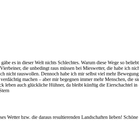
s gäbe es in dieser Welt nichts Schlechtes. Warum diese Wege so belieb
erbeiner, die unbedingt raus müssen bei Mieswetter, die habe ich nich
ch nicht rauswollen. Dennoch habe ich mir selbst viel mehr Bewegung fü
s verdächtig machen – aber mir begegnen immer mehr Menschen, die sic
k leben auch glückliche Hühner, da bleibt künftig die Eierschachtel i
Stern
ses Wetter bzw. die daraus resultierenden Landschaften lieben! Schöne