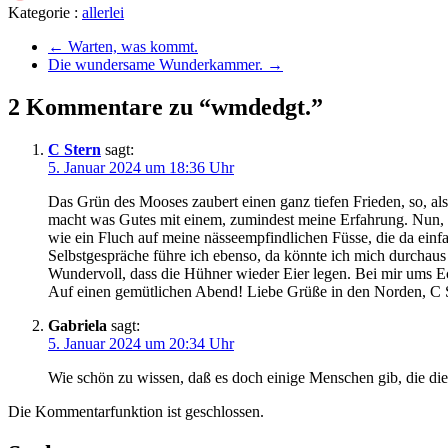
Kategorie :
allerlei
←
Warten, was kommt.
Die wundersame Wunderkammer.
→
2 Kommentare zu “wmdedgt.”
C Stern
sagt:
5. Januar 2024 um 18:36 Uhr
Das Grün des Mooses zaubert einen ganz tiefen Frieden, so, al
macht was Gutes mit einem, zumindest meine Erfahrung. Nun, Vi
wie ein Fluch auf meine nässeempfindlichen Füsse, die da einfa
Selbstgespräche führe ich ebenso, da könnte ich mich durchau
Wundervoll, dass die Hühner wieder Eier legen. Bei mir ums Ec
Auf einen gemütlichen Abend! Liebe Grüße in den Norden, C 
Gabriela
sagt:
5. Januar 2024 um 20:34 Uhr
Wie schön zu wissen, daß es doch einige Menschen gib, die die
Die Kommentarfunktion ist geschlossen.