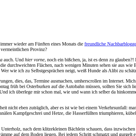
t immer wieder am Fünften eines Monats die
freundliche Nachbarblogge
 vermeintlichen Provinz?
a
auch. Und
hier vorne
, noch ein bißchen, ja, ist es denn zu glauben
er die durchweichten Flächen, nach wenigen Minuten sehen sie aus wie E
. Wer wie ich zu Selbstgesprächen neigt, weiß Hunde als Alibi zu schät
ungen, dies, das, Termine ausmachen, umherscrollen im Internet. Mich
ontag früh bei Osterburken auf die Autobahn müssen, sollten Sie sich 
 Und ich überlege mir schon mal, wie und wann ich selber da hinkomme,
heit nicht eben zuträglich, aber es ist wie bei einem Verkehrsunfall: 
älen Kampfgeschrei und Hetze, die Hasserfüllten triumphieren, kübelw
Unterholz, nach dem klitzekleinen Bächlein schauen, dass inzwischen
wämme auf dem Boden liegen. Bei jedem Schritt schmatzt und gurgelt es