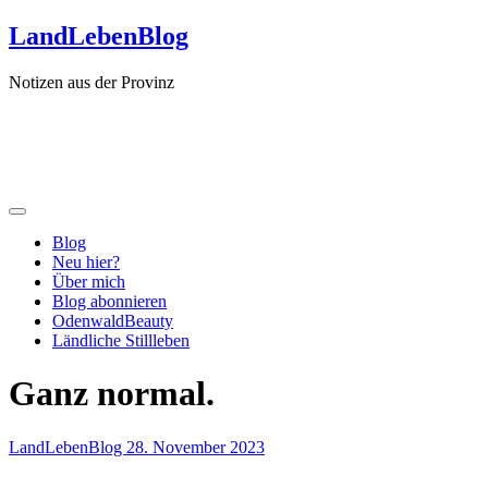
Zum
LandLebenBlog
Inhalt
springen
Notizen aus der Provinz
Blog
Neu hier?
Über mich
Blog abonnieren
OdenwaldBeauty
Ländliche Stillleben
Ganz normal.
LandLebenBlog
28. November 2023