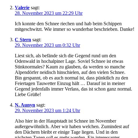
Valerie
sagt:
28. November 2023 um 22:29 Uhr
Ich konnte den Schnee riechen und hab beim Schippen
mitgeschwitzt. Wie immer so wunderbar beschrieben. Danke!
C Stern
sagt:
29. November 2023 um 0:32 Uhr
Liest sich, als befände sich die Gegend rund um den
Odenwald in hochalpiner Lage. Soviel Schnee ist etwas
Stinknormales? Kaum zu glauben, da werden so manche
Alpendörfer neidisch hinschielen, auf den vielen Schnee.
Bin gespannt, ob es auch normal ist, dass pünktlich zu den
Feiertagen Tauwetter Einzug hält … Darauf ist in meiner
Gegend jedenfalls immer Verlass, das ist schon ganz normal.
Liebe Grüße!
N. Aunyn
sagt:
29. November 2023 um 1:24 Uhr
Also hier in der Hauptstadt ist Schnee im November
außergewöhnlich. Aber wir haben welchen. Zumindest auf
den Dächern bleibt er einige Tage liegen. Und in den
nächsten Tagen soll es mehr werden. Ein interessanter