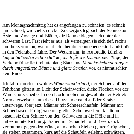
Am Montagnachmittag hat es angefangen zu schneien, es schneit
und schneit, wie viel zu dicker Zuckerguß legt sich der Schnee auf
Äste und Zweige und Blätter, die Bäume biegen sich unter der
schweren Last. Fast sieht es aus, als verneigten sie sich tief, rechts
und links von mir, während ich über die schneebedeckte Landstraße
in den Feierabend fahre. Der Wettermann im Autoradio kündigt
langanhaltenden Schneefall
an,
auch für die kommenden Tage
, der
Verkehrsfritze liest minutenlang Staus und
Verkehrsbehinderungen
durch umgestürzte Bäume und glatte Straßen
vor, es nimmt schier
kein Ende.
Ich fahre durch ein wahres
Winterwonderland,
der Schnee auf der
Fahrbahn glitzert im Licht der Scheinwerfer, dicke Flocken vor der
Windschutzscheibe. In den Dörfern oben ungewöhnlicher Betrieb.
Normalerweise ist um diese Uhrzeit niemand auf der Straße
unterwegs, aber jetzt: Männer mit Schneeschaufeln, Männer mit
Schneefräsen, Profigeräte mit grellen Scheinwerfern, knatternd
pusten sie den Schnee von den Gehwegen in die Höhe und in
unbestimmte Richtung. Frauen mit Schaufeln und Besen, dick
vermummt gegen den Wind, an manchen Stellen ganze Grüppchen,
sie stehen zusammen, kurz auf die Schaufeln gelehnt, schwätzen,