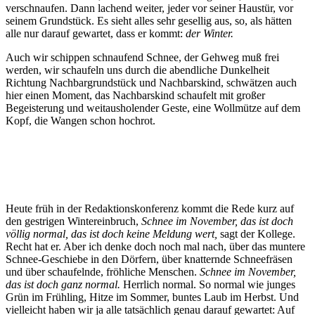
verschnaufen. Dann lachend weiter, jeder vor seiner Haustür, vor
seinem Grundstück. Es sieht alles sehr gesellig aus, so, als hätten
alle nur darauf gewartet, dass er kommt:
der Winter.
Auch wir schippen schnaufend Schnee, der Gehweg muß frei
werden, wir schaufeln uns durch die abendliche Dunkelheit
Richtung Nachbargrundstück und Nachbarskind, schwätzen auch
hier einen Moment, das Nachbarskind schaufelt mit großer
Begeisterung und weitausholender Geste, eine Wollmütze auf dem
Kopf, die Wangen schon hochrot.
Heute früh in der Redaktionskonferenz kommt die Rede kurz auf
den gestrigen Wintereinbruch,
Schnee im November, das ist doch
völlig normal, das ist doch keine Meldung wert,
sagt der Kollege.
Recht hat er. Aber ich denke doch noch mal nach, über das muntere
Schnee-Geschiebe in den Dörfern, über knatternde Schneefräsen
und über schaufelnde, fröhliche Menschen.
Schnee im November,
das ist doch ganz normal.
Herrlich normal. So normal wie junges
Grün im Frühling, Hitze im Sommer, buntes Laub im Herbst. Und
vielleicht haben wir ja alle tatsächlich genau darauf gewartet: Auf