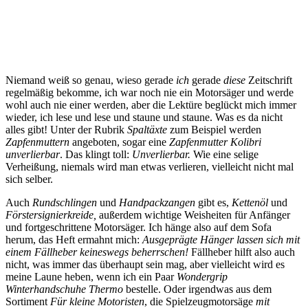
Niemand weiß so genau, wieso gerade
ich
gerade
diese
Zeitschrift
regelmäßig bekomme, ich war noch nie ein Motorsäger und werde
wohl auch nie einer werden, aber die Lektüre beglückt mich immer
wieder, ich lese und lese und staune und staune. Was es da nicht
alles gibt! Unter der Rubrik
Spaltäxte
zum Beispiel werden
Zapfenmuttern
angeboten, sogar eine
Zapfenmutter Kolibri
unverlierbar
. Das klingt toll:
Unverlierbar.
Wie eine selige
Verheißung, niemals wird man etwas verlieren, vielleicht nicht mal
sich selber.
Auch
Rundschlingen
und
Handpackzangen
gibt es,
Kettenöl
und
Förstersignierkreide,
außerdem wichtige Weisheiten für Anfänger
und fortgeschrittene Motorsäger. Ich hänge also auf dem Sofa
herum, das Heft ermahnt mich:
Ausgeprägte Hänger lassen sich mit
einem Fällheber keineswegs beherrschen!
Fällheber hilft also auch
nicht, was immer das überhaupt sein mag, aber vielleicht wird es
meine Laune heben, wenn ich ein Paar
Wondergrip
Winterhandschuhe Thermo
bestelle. Oder irgendwas aus dem
Sortiment
Für kleine Motoristen
, die Spielzeugmotorsäge
mit