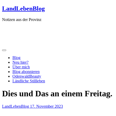
Zum
LandLebenBlog
Inhalt
springen
Notizen aus der Provinz
Blog
Neu hier?
Über mich
Blog abonnieren
OdenwaldBeauty
Ländliche Stillleben
Dies und Das an einem Freitag.
LandLebenBlog
17. November 2023