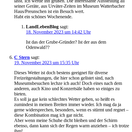
lässt. Ich werde ihn grüßen. Die interessante Ausstellung all
seiner Geräte, aus Urväter-Zeiten im Museum Watterbacher
Haus/Preunschen ist ein Besuch wert.
Habt ein schönes Wochenende.
LandLebenBlog
sagt:
18. November 2023 um 14:42 Uhr
Ist das der Grube-Gründer? Ist der aus dem
Odenwald??
C Stern
sagt:
19. November 2023 um 15:35 Uhr
Dieses Wetter ist doch bestens geeignet für diverse
Freizeitgestaltungen, die hier schon gelistet sind, nach
Museumsbesuchen lechze ich auch! Doch eines nach dem
anderen, auch Kino und Konzertsäle haben so einiges zu
bieten.
Es soll ja gar kein schlechtes Wetter geben, so heißt es
zumindest in meinen Breiten immer wieder. Ich mag da ja
gerne widersprechen, besonders, wenn es stürmt und regnet –
diese Kombination mag ich gar nicht.
Aber wenn meine Schuhe dicht bleiben und der Schirm
ebenso, dann kann sich der Regen warm anziehen – ich trotze
ihm!