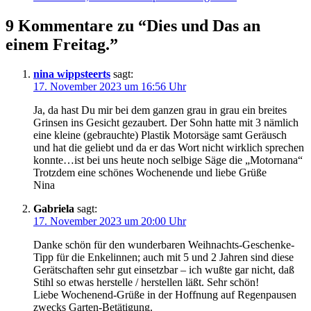
9 Kommentare zu “Dies und Das an
einem Freitag.”
nina wippsteerts
sagt:
17. November 2023 um 16:56 Uhr
Ja, da hast Du mir bei dem ganzen grau in grau ein breites
Grinsen ins Gesicht gezaubert. Der Sohn hatte mit 3 nämlich
eine kleine (gebrauchte) Plastik Motorsäge samt Geräusch
und hat die geliebt und da er das Wort nicht wirklich sprechen
konnte…ist bei uns heute noch selbige Säge die „Motornana“
Trotzdem eine schönes Wochenende und liebe Grüße
Nina
Gabriela
sagt:
17. November 2023 um 20:00 Uhr
Danke schön für den wunderbaren Weihnachts-Geschenke-
Tipp für die Enkelinnen; auch mit 5 und 2 Jahren sind diese
Gerätschaften sehr gut einsetzbar – ich wußte gar nicht, daß
Stihl so etwas herstelle / herstellen läßt. Sehr schön!
Liebe Wochenend-Grüße in der Hoffnung auf Regenpausen
zwecks Garten-Betätigung.