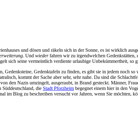
rienhauses und dösen und räkeln sich in der Sonne, es ist wirklich aus
erweiterung.
Und
wieder
fahren wir zu irgendwelchen Gedenkstätten, 
gelt sich seine vermeintlich verdiente urlaubige Unbekümmertheit, so g
n, Gedenksteine, Gedenktafeln zu finden, es gibt sie in jedem noch s
heatralisch, kommt der Sache aber sehr, sehr nahe. Da sind die Schlacht
 von den Nazis umzingelt, ausgeraubt, in Brand gesteckt. Männer, Frau
h Süddeutschland, die
Stadt Pforzheim
begegnet einem hier in den Voge
mal im Blog zu beschreiben versucht vor Jahren, wenn Sie möchten, k