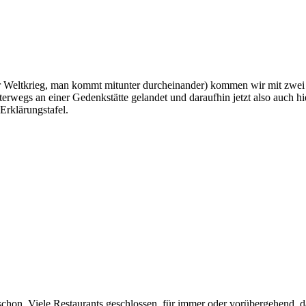
ster Weltkrieg, man kommt mitunter durcheinander) kommen wir mit zwei
terwegs an einer Gedenkstätte gelandet und daraufhin jetzt also auch h
Erklärungstafel.
hon. Viele Restaurants geschlossen, für immer oder vorübergehend, das