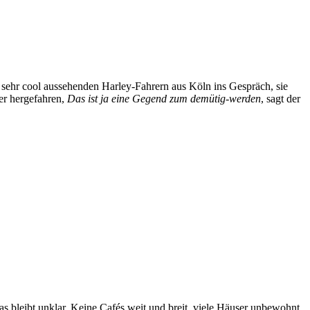
 sehr cool aussehenden Harley-Fahrern aus Köln ins Gespräch, sie
ier hergefahren,
Das ist ja eine Gegend zum demütig-werden
, sagt der
 bleibt unklar. Keine Cafés weit und breit, viele Häuser unbewohnt.