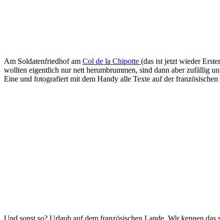
Am Soldatenfriedhof am
Col de la Chipotte
(das ist jetzt wieder Er
wollten eigentlich nur nett herumbrummen, sind dann aber zufällig un
Eine und fotografiert mit dem Handy alle Texte auf der französischen 
Und sonst so? Urlaub auf dem französischen Lande. Wir kennen das sc