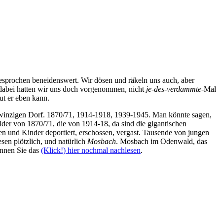
gesprochen beneidenswert. Wir dösen und räkeln uns auch, aber
dabei hatten wir uns doch vorgenommen, nicht
je-des-verdammte
-Mal
ut er eben kann.
o winzigen Dorf. 1870/71, 1914-1918, 1939-1945. Man könnte sagen,
felder von 1870/71, die von 1914-18, da sind die gigantischen
en und Kinder deportiert, erschossen, vergast. Tausende von jungen
sen plötzlich, und natürlich
Mosbach
. Mosbach im Odenwald, das
önnen Sie das
(Klick!) hier nochmal nachlesen
.