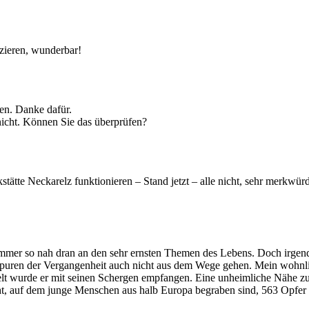
zieren, wunderbar!
sen. Danke dafür.
nicht. Können Sie das überprüfen?
te Neckarelz funktionieren – Stand jetzt – alle nicht, sehr merkwürdig
mmer so nah dran an den sehr ernsten Themen des Lebens. Doch irgendw
en Spuren der Vergangenheit auch nicht aus dem Wege gehen. Mein wohnli
lt wurde er mit seinen Schergen empfangen. Eine unheimliche Nähe zu 
cht, auf dem junge Menschen aus halb Europa begraben sind, 563 Opfe