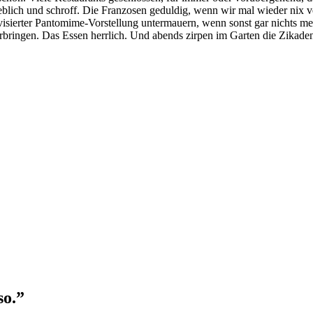
lich und schroff. Die Franzosen geduldig, wenn wir mal wieder nix ve
visierter Pantomime-Vorstellung untermauern, wenn sonst gar nichts m
ringen. Das Essen herrlich. Und abends zirpen im Garten die Zikaden.
so.”