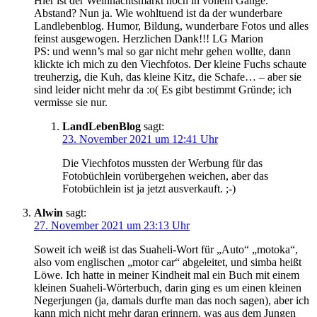
Hier ist der Weihnachtsmarkt noch in vollem Gange.
Abstand? Nun ja. Wie wohltuend ist da der wunderbare
Landlebenblog. Humor, Bildung, wunderbare Fotos und alles
feinst ausgewogen. Herzlichen Dank!!! LG Marion
PS: und wenn’s mal so gar nicht mehr gehen wollte, dann
klickte ich mich zu den Viechfotos. Der kleine Fuchs schaute
treuherzig, die Kuh, das kleine Kitz, die Schafe… – aber sie
sind leider nicht mehr da :o( Es gibt bestimmt Gründe; ich
vermisse sie nur.
LandLebenBlog
sagt:
23. November 2021 um 12:41 Uhr
Die Viechfotos mussten der Werbung für das
Fotobüchlein vorübergehen weichen, aber das
Fotobüchlein ist ja jetzt ausverkauft. ;-)
Alwin
sagt:
27. November 2021 um 23:13 Uhr
Soweit ich weiß ist das Suaheli-Wort für „Auto“ „motoka“,
also vom englischen „motor car“ abgeleitet, und simba heißt
Löwe. Ich hatte in meiner Kindheit mal ein Buch mit einem
kleinen Suaheli-Wörterbuch, darin ging es um einen kleinen
Negerjungen (ja, damals durfte man das noch sagen), aber ich
kann mich nicht mehr daran erinnern, was aus dem Jungen