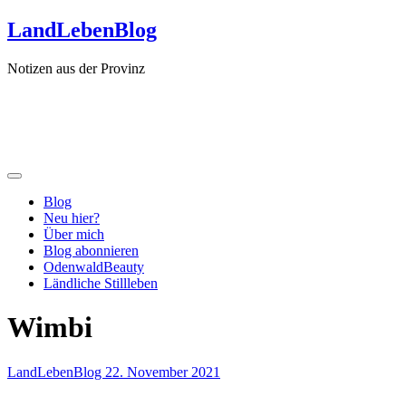
Zum
LandLebenBlog
Inhalt
springen
Notizen aus der Provinz
Blog
Neu hier?
Über mich
Blog abonnieren
OdenwaldBeauty
Ländliche Stillleben
Wimbi
LandLebenBlog
22. November 2021