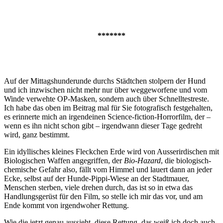
*******
Auf der Mittagshunderunde durchs Städtchen stolpern der Hund
und ich inzwischen nicht mehr nur über weggeworfene und vom
Winde verwehte OP-Masken, sondern auch über Schnelltestreste.
Ich habe das oben im Beitrag mal für Sie fotografisch festgehalten,
es erinnerte mich an irgendeinen Science-fiction-Horrorfilm, der –
wenn es ihn nicht schon gibt – irgendwann dieser Tage gedreht
wird, ganz bestimmt.
Ein idyllisches kleines Fleckchen Erde wird von Ausserirdischen mit
Biologischen Waffen angegriffen, der
Bio-Hazard
, die biologisch-
chemische Gefahr also, fällt vom Himmel und lauert dann an jeder
Ecke, selbst auf der Hunde-Pippi-Wiese an der Stadtmauer,
Menschen sterben, viele drehen durch, das ist so in etwa das
Handlungsgerüst für den Film, so stelle ich mir das vor, und am
Ende kommt von irgendwoher Rettung.
Wie die jetzt genau aussieht, diese Rettung, das weiß ich doch auch