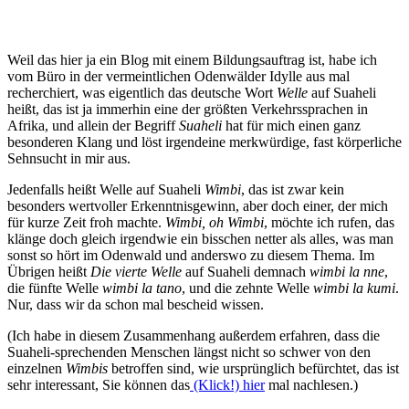
Weil das hier ja ein Blog mit einem Bildungsauftrag ist, habe ich
vom Büro in der vermeintlichen Odenwälder Idylle aus mal
recherchiert, was eigentlich das deutsche Wort
Welle
auf Suaheli
heißt, das ist ja immerhin eine der größten Verkehrssprachen in
Afrika, und allein der Begriff
Suaheli
hat für mich einen ganz
besonderen Klang und löst irgendeine merkwürdige, fast körperliche
Sehnsucht in mir aus.
Jedenfalls heißt Welle auf Suaheli
Wimbi
, das ist zwar kein
besonders wertvoller Erkenntnisgewinn, aber doch einer, der mich
für kurze Zeit froh machte.
Wimbi, oh Wimbi
, möchte ich rufen, das
klänge doch gleich irgendwie ein bisschen netter als alles, was man
sonst so hört im Odenwald und anderswo zu diesem Thema. Im
Übrigen heißt
Die vierte Welle
auf Suaheli demnach
wimbi la nne
,
die fünfte Welle
wimbi la tano
, und die zehnte Welle
wimbi la kumi
.
Nur, dass wir da schon mal bescheid wissen.
(Ich habe in diesem Zusammenhang außerdem erfahren, dass die
Suaheli-sprechenden Menschen längst nicht so schwer von den
einzelnen
Wimbis
betroffen sind, wie ursprünglich befürchtet, das ist
sehr interessant, Sie können das
(Klick!) hier
mal nachlesen.)