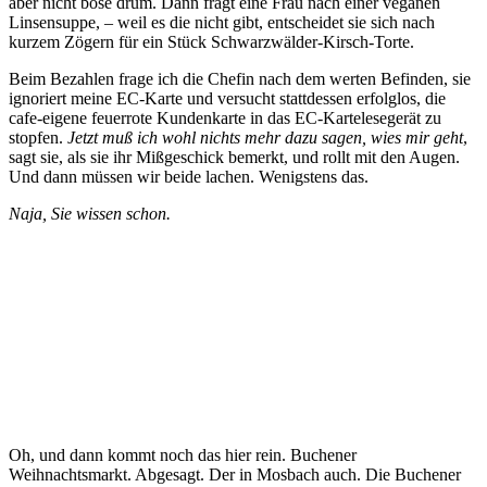
aber nicht böse drum. Dann fragt eine Frau nach einer veganen
Linsensuppe, – weil es die nicht gibt, entscheidet sie sich nach
kurzem Zögern für ein Stück Schwarzwälder-Kirsch-Torte.
Beim Bezahlen frage ich die Chefin nach dem werten Befinden, sie
ignoriert meine EC-Karte und versucht stattdessen erfolglos, die
cafe-eigene feuerrote Kundenkarte in das EC-Kartelesegerät zu
stopfen.
Jetzt muß ich wohl nichts mehr dazu sagen, wies mir geht
,
sagt sie, als sie ihr Mißgeschick bemerkt, und rollt mit den Augen.
Und dann müssen wir beide lachen. Wenigstens das.
Naja, Sie wissen schon.
Oh, und dann kommt noch das hier rein. Buchener
Weihnachtsmarkt. Abgesagt. Der in Mosbach auch. Die Buchener