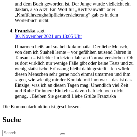
und dem Buch geworden ist. Der Junge wurde vielleicht ein
daktari, also Arzt. Ein Wort für „Rechtsanwalt“ oder
„Kraftfahrzeughaftpflichtversicherung“ gab es in dem
Wörterbuch nicht.
Franziska
sagt:
30. November 2021 um 13:05 Uhr
Umarmen heißt auf suaheli kukumbatia. Der liebe Mensch,
von dem ich Suaheli lernte – vor gefühlten tausend Jahren in
Tansania – ist leider im letzten Jahr an Corona verstorben. Ob
es dort wirklich nur wenige Fälle gibt oder keine Tests und zu
wenig statistische Erfassung bleibt dahingestellt…ich würde
diesen Menschen sehr gerne noch einmal umarmen und ihm
sagen, wie wichtig mir der Kontakt mit ihm war…das ist das
Einzige, was ich an diesen Tagen mag: Unendlich viel Zeit
und Ruhe für innere Einkehr – davon hab ich noch nicht
genug…Bleiben Sie gesund! Liebe Grüße Franziska
Die Kommentarfunktion ist geschlossen.
Suche
Suche: