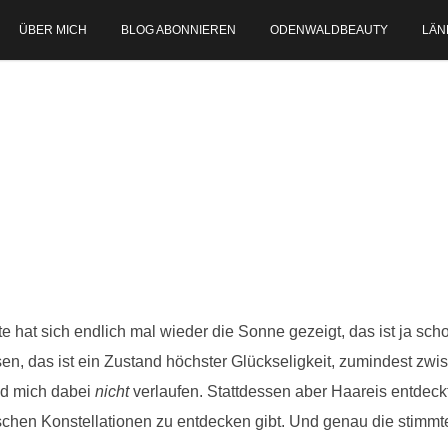
ÜBER MICH
BLOG ABONNIEREN
ODENWALDBEAUTY
LÄN
e hat sich endlich mal wieder die Sonne gezeigt, das ist ja sch
n, das ist ein Zustand höchster Glückseligkeit, zumindest zwis
nd mich dabei
nicht
verlaufen. Stattdessen aber Haareis entdeck
schen Konstellationen zu entdecken gibt. Und genau die stimmt