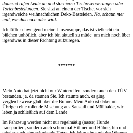
dauernd rufen Leute an und stornieren Tischreservierungen oder
Tortenbestellungen
. Sie sitzt an einem der Tische, vor sich
irgendwelche weihnachtlichen Deko-Basteleien.
Na, schaun mer
mal, wie das noch alles wird.
Ich löffle schweigend meine Linsensuppe, das ist vielleicht ein
bißchen unhöflich, aber ich bin aktuell zu müde, um mich noch über
irgendwas in dieser Richtung aufzuregen.
*******
Mein Auto hat jetzt nicht nur Winterreifen, sondern auch den TÜV
bestanden, ja, da staunen Sie. Ich staunte auch, es ging
vergleichsweise glatt über die Bühne. Mein Auto ist dabei im
Übrigen eine rollende Mischung aus Saustall und Müllhalde, wir
leben ja schließlich auf dem Lande.
Im Fahrzeug werden nicht nur regelmäßig (nasse) Hunde
transportiert, sondern auch schon mal Hühner und Hähne, hin und
wieder auch eine schreiende Katze, ich fahre ohne mit der Wimper