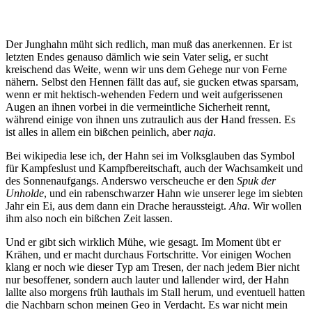
Der Junghahn müht sich redlich, man muß das anerkennen. Er ist
letzten Endes genauso dämlich wie sein Vater selig, er sucht
kreischend das Weite, wenn wir uns dem Gehege nur von Ferne
nähern. Selbst den Hennen fällt das auf, sie gucken etwas sparsam,
wenn er mit hektisch-wehenden Federn und weit aufgerissenen
Augen an ihnen vorbei in die vermeintliche Sicherheit rennt,
während einige von ihnen uns zutraulich aus der Hand fressen. Es
ist alles in allem ein bißchen peinlich, aber
naja
.
Bei wikipedia lese ich, der Hahn sei im Volksglauben das Symbol
für Kampfeslust und Kampfbereitschaft, auch der Wachsamkeit und
des Sonnenaufgangs. Anderswo verscheuche er den
Spuk der
Unholde
, und ein rabenschwarzer Hahn wie unserer lege im siebten
Jahr ein Ei, aus dem dann ein Drache heraussteigt.
Aha
. Wir wollen
ihm also noch ein bißchen Zeit lassen.
Und er gibt sich wirklich Mühe, wie gesagt. Im Moment übt er
Krähen, und er macht durchaus Fortschritte. Vor einigen Wochen
klang er noch wie dieser Typ am Tresen, der nach jedem Bier nicht
nur besoffener, sondern auch lauter und lallender wird, der Hahn
lallte also morgens früh lauthals im Stall herum, und eventuell hatten
die Nachbarn schon meinen Geo in Verdacht. Es war nicht mein