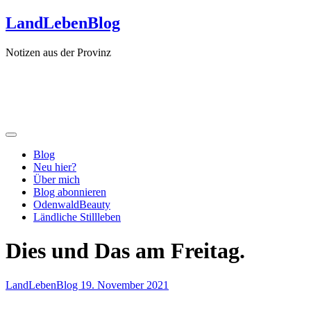
Zum
LandLebenBlog
Inhalt
springen
Notizen aus der Provinz
Blog
Neu hier?
Über mich
Blog abonnieren
OdenwaldBeauty
Ländliche Stillleben
Dies und Das am Freitag.
LandLebenBlog
19. November 2021