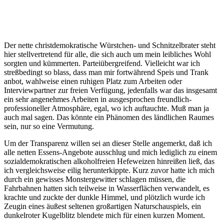
Der nette christdemokratische Würstchen- und Schnitzelbrater steht
hier stellvertretend für alle, die sich auch um mein leibliches Wohl
sorgten und kümmerten. Parteiübergreifend. Vielleicht war ich
streßbedingt so blass, dass man mir fortwährend Speis und Trank
anbot, wahlweise einen ruhigen Platz zum Arbeiten oder
Interviewpartner zur freien Verfügung, jedenfalls war das insgesamt
ein sehr angenehmes Arbeiten in ausgesprochen freundlich-
professioneller Atmosphäre, egal, wo ich auftauchte. Muß man ja
auch mal sagen. Das könnte ein Phänomen des ländlichen Raumes
sein, nur so eine Vermutung.
Um der Transparenz willen sei an dieser Stelle angemerkt, daß ich
alle netten Essens-Angebote ausschlug und mich lediglich zu einem
sozialdemokratischen alkoholfreien Hefeweizen hinreißen ließ, das
ich vergleichsweise eilig herunterkippte. Kurz zuvor hatte ich mich
durch ein gewisses Monstergewitter schlagen müssen, die
Fahrbahnen hatten sich teilweise in Wasserflächen verwandelt, es
krachte und zuckte der dunkle Himmel, und plötzlich wurde ich
Zeugin eines äußest seltenen großartigen Naturschauspiels, ein
dunkelroter Kugelblitz blendete mich für einen kurzen Moment.