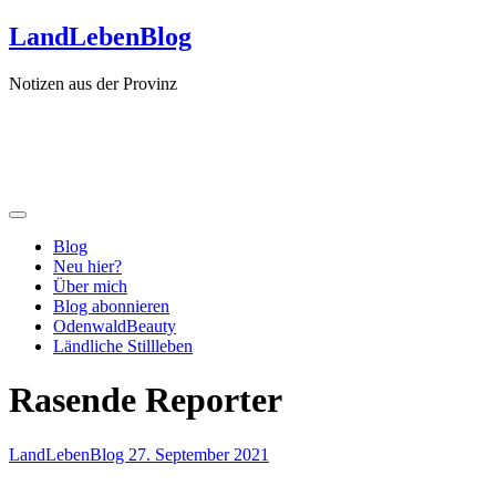
Zum
LandLebenBlog
Inhalt
springen
Notizen aus der Provinz
Blog
Neu hier?
Über mich
Blog abonnieren
OdenwaldBeauty
Ländliche Stillleben
Rasende Reporter
LandLebenBlog
27. September 2021