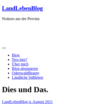
Zum
LandLebenBlog
Inhalt
springen
Notizen aus der Provinz
Blog
Neu hier?
Über mich
Blog abonnieren
OdenwaldBeauty
Ländliche Stillleben
Dies und Das.
LandLebenBlog
4. August 2021