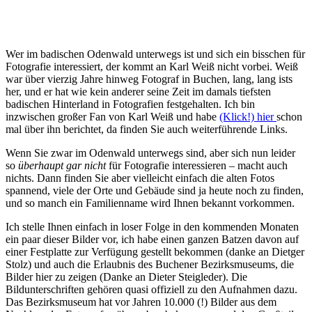
Wer im badischen Odenwald unterwegs ist und sich ein bisschen für
Fotografie interessiert, der kommt an Karl Weiß nicht vorbei. Weiß
war über vierzig Jahre hinweg Fotograf in Buchen, lang, lang ists
her, und er hat wie kein anderer seine Zeit im damals tiefsten
badischen Hinterland in Fotografien festgehalten. Ich bin
inzwischen großer Fan von Karl Weiß und habe
(Klick!) hier
schon
mal über ihn berichtet, da finden Sie auch weiterführende Links.
Wenn Sie zwar im Odenwald unterwegs sind, aber sich nun leider
so
überhaupt gar nicht
für Fotografie interessieren – macht auch
nichts. Dann finden Sie aber vielleicht einfach die alten Fotos
spannend, viele der Orte und Gebäude sind ja heute noch zu finden,
und so manch ein Familienname wird Ihnen bekannt vorkommen.
Ich stelle Ihnen einfach in loser Folge in den kommenden Monaten
ein paar dieser Bilder vor, ich habe einen ganzen Batzen davon auf
einer Festplatte zur Verfügung gestellt bekommen (danke an Dietger
Stolz) und auch die Erlaubnis des Buchener Bezirksmuseums, die
Bilder hier zu zeigen (Danke an Dieter Steigleder). Die
Bildunterschriften gehören quasi offiziell zu den Aufnahmen dazu.
Das Bezirksmuseum hat vor Jahren 10.000 (!) Bilder aus dem