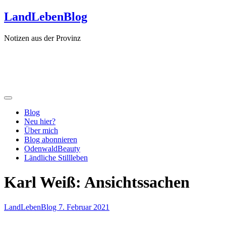
Zum
LandLebenBlog
Inhalt
springen
Notizen aus der Provinz
Blog
Neu hier?
Über mich
Blog abonnieren
OdenwaldBeauty
Ländliche Stillleben
Karl Weiß: Ansichtssachen
LandLebenBlog
7. Februar 2021