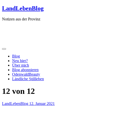
Zum
LandLebenBlog
Inhalt
springen
Notizen aus der Provinz
Blog
Neu hier?
Über mich
Blog abonnieren
OdenwaldBeauty
Ländliche Stillleben
12 von 12
LandLebenBlog
12. Januar 2021