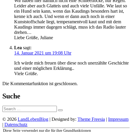
Wir haben hier nämlich nicht eine Schneeflocke, nur Regen.
Leider aber auch Glatteis und auch viele Unfälle. Wie laut so
ein Hund sein kann, wenn das Kaudings besonders hart ist,
kenne ich auch. Und wenn er dann auch noch in einer
Kunststoffschale liegt, temperamentvoll kaut und mit dem
Kaudings immer dagegen schlägt, muss ich das Radio lauter
drehen…
Liebe Grüße, Juliane
Lea
sagt:
14. Januar 2021 um 19:08 Uhr
Ich würde mich freuen über diese noch unerzählte Geschichte
und einer möglichen Erklärung..
Viele Grüße.
Die Kommentarfunktion ist geschlossen.
Suche
Suche:
© 2026
LandLebenBlog
| Designed by:
Theme Freesia
|
Impressum
|
Datenschutz
Nach
Diese Seite verwendet nur die für ihre Grundfunktionen