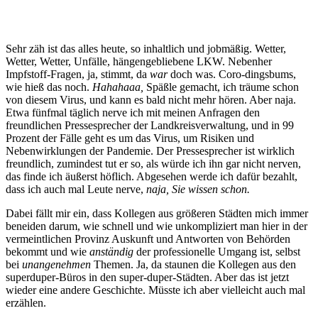
Sehr zäh ist das alles heute, so inhaltlich und jobmäßig. Wetter,
Wetter, Wetter, Unfälle, hängengebliebene LKW. Nebenher
Impfstoff-Fragen, ja, stimmt, da
war
doch was. Coro-dingsbums,
wie hieß das noch.
Hahahaaa,
Späßle gemacht, ich träume schon
von diesem Virus, und kann es bald nicht mehr hören. Aber naja.
Etwa fünfmal täglich nerve ich mit meinen Anfragen den
freundlichen Pressesprecher der Landkreisverwaltung, und in 99
Prozent der Fälle geht es um das Virus, um Risiken und
Nebenwirklungen der Pandemie. Der Pressesprecher ist wirklich
freundlich, zumindest tut er so, als würde ich ihn gar nicht nerven,
das finde ich äußerst höflich. Abgesehen werde ich dafür bezahlt,
dass ich auch mal Leute nerve,
naja, Sie wissen schon.
Dabei fällt mir ein, dass Kollegen aus größeren Städten mich immer
beneiden darum, wie schnell und wie unkompliziert man hier in der
vermeintlichen Provinz Auskunft und Antworten von Behörden
bekommt und wie
anständig
der professionelle Umgang ist, selbst
bei
unangenehmen
Themen. Ja, da staunen die Kollegen aus den
superduper-Büros in den super-duper-Städten. Aber das ist jetzt
wieder eine andere Geschichte. Müsste ich aber vielleicht auch mal
erzählen.