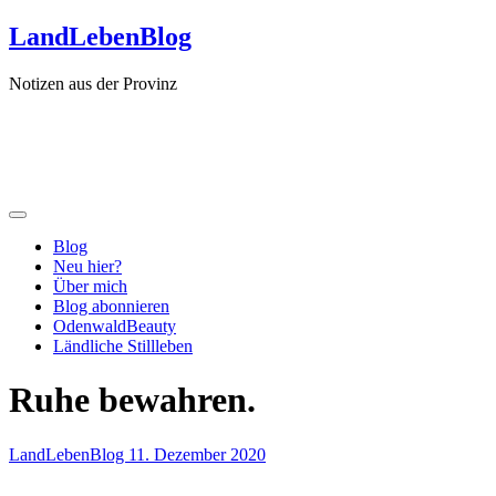
Zum
LandLebenBlog
Inhalt
springen
Notizen aus der Provinz
Blog
Neu hier?
Über mich
Blog abonnieren
OdenwaldBeauty
Ländliche Stillleben
Ruhe bewahren.
LandLebenBlog
11. Dezember 2020