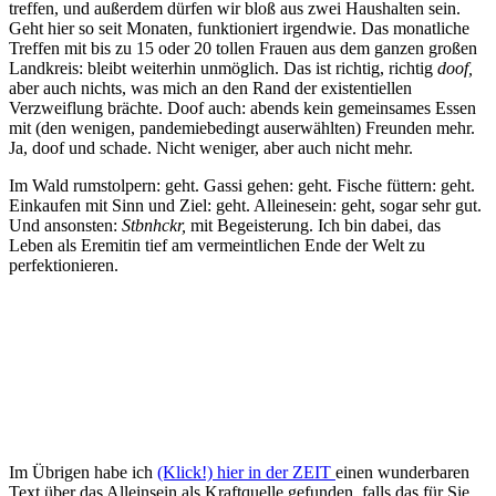
treffen, und außerdem dürfen wir bloß aus zwei Haushalten sein.
Geht hier so seit Monaten, funktioniert irgendwie. Das monatliche
Treffen mit bis zu 15 oder 20 tollen Frauen aus dem ganzen großen
Landkreis: bleibt weiterhin unmöglich. Das ist richtig, richtig
doof,
aber auch nichts, was mich an den Rand der existentiellen
Verzweiflung brächte. Doof auch: abends kein gemeinsames Essen
mit (den wenigen, pandemiebedingt auserwählten) Freunden mehr.
Ja, doof und schade. Nicht weniger, aber auch nicht mehr.
Im Wald rumstolpern: geht. Gassi gehen: geht. Fische füttern: geht.
Einkaufen mit Sinn und Ziel: geht. Alleinesein: geht, sogar sehr gut.
Und ansonsten:
Stbnhckr,
mit Begeisterung. Ich bin dabei, das
Leben als Eremitin tief am vermeintlichen Ende der Welt zu
perfektionieren.
Im Übrigen habe ich
(Klick!) hier in der ZEIT
einen wunderbaren
Text über das Alleinsein als Kraftquelle gefunden, falls das für Sie