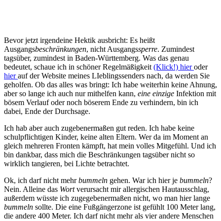
Bevor jetzt irgendeine Hektik ausbricht: Es heißt
Ausgangs
beschränkungen
, nicht Ausgangs
sperre
. Zumindest
tagsüber, zumindest in Baden-Württemberg. Was das genau
bedeutet, schaue ich in schöner Regelmäßigkeit
(Klick!) hier
oder
hier
auf der Website meines LIeblingssenders nach, da werden Sie
geholfen. Ob das alles was bringt: Ich habe weiterhin keine Ahnung,
aber so lange ich auch nur mithelfen kann,
eine einzige
Infektion mit
bösem Verlauf oder noch böserem Ende zu verhindern, bin ich
dabei, Ende der Durchsage.
Ich hab aber auch zugebenermaßen gut reden. Ich habe keine
schulpflichtigen Kinder, keine alten Eltern. Wer da im Moment an
gleich mehreren Fronten kämpft, hat mein volles Mitgefühl. Und ich
bin dankbar, dass mich die Beschränkungen tagsüber nicht so
wirklich tangieren, bei Lichte betrachtet.
Ok, ich darf nicht mehr
bummeln
gehen. War ich hier je
bummeln
?
Nein. Alleine das
Wort
verursacht mir allergischen Hautausschlag,
außerdem wüsste ich zugegebenermaßen nicht, wo man hier lange
bummeln
sollte. Die eine Fußgängerzone ist gefühlt 100 Meter lang,
die andere 400 Meter. Ich darf nicht mehr als vier andere Menschen