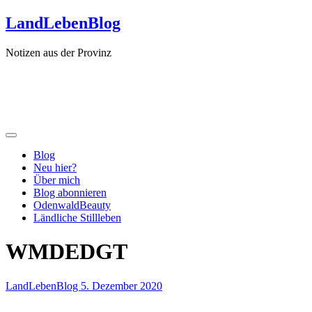
Zum
LandLebenBlog
Inhalt
springen
Notizen aus der Provinz
Blog
Neu hier?
Über mich
Blog abonnieren
OdenwaldBeauty
Ländliche Stillleben
WMDEDGT
LandLebenBlog
5. Dezember 2020