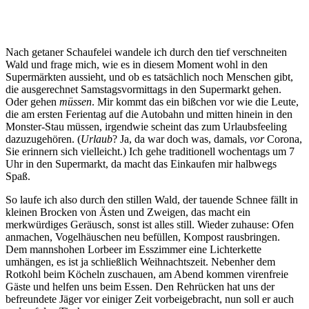
Nach getaner Schaufelei wandele ich durch den tief verschneiten
Wald und frage mich, wie es in diesem Moment wohl in den
Supermärkten aussieht, und ob es tatsächlich noch Menschen gibt,
die ausgerechnet Samstagsvormittags in den Supermarkt gehen.
Oder gehen
müssen
. Mir kommt das ein bißchen vor wie die Leute,
die am ersten Ferientag auf die Autobahn und mitten hinein in den
Monster-Stau müssen, irgendwie scheint das zum Urlaubsfeeling
dazuzugehören. (
Urlaub
? Ja, da war doch was, damals,
vor
Corona,
Sie erinnern sich vielleicht.) Ich gehe traditionell wochentags um 7
Uhr in den Supermarkt, da macht das Einkaufen mir halbwegs
Spaß.
So laufe ich also durch den stillen Wald, der tauende Schnee fällt in
kleinen Brocken von Ästen und Zweigen, das macht ein
merkwürdiges Geräusch, sonst ist alles still. Wieder zuhause: Ofen
anmachen, Vogelhäuschen neu befüllen, Kompost rausbringen.
Dem mannshohen Lorbeer im Esszimmer eine Lichterkette
umhängen, es ist ja schließlich Weihnachtszeit. Nebenher dem
Rotkohl beim Köcheln zuschauen, am Abend kommen virenfreie
Gäste und helfen uns beim Essen. Den Rehrücken hat uns der
befreundete Jäger vor einiger Zeit vorbeigebracht, nun soll er auch