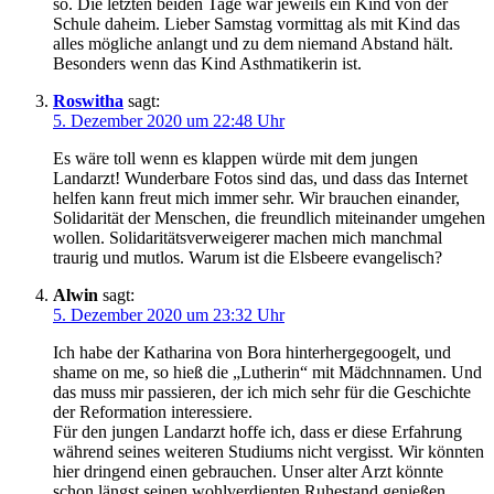
so. Die letzten beiden Tage war jeweils ein Kind von der
Schule daheim. Lieber Samstag vormittag als mit Kind das
alles mögliche anlangt und zu dem niemand Abstand hält.
Besonders wenn das Kind Asthmatikerin ist.
Roswitha
sagt:
5. Dezember 2020 um 22:48 Uhr
Es wäre toll wenn es klappen würde mit dem jungen
Landarzt! Wunderbare Fotos sind das, und dass das Internet
helfen kann freut mich immer sehr. Wir brauchen einander,
Solidarität der Menschen, die freundlich miteinander umgehen
wollen. Solidaritätsverweigerer machen mich manchmal
traurig und mutlos. Warum ist die Elsbeere evangelisch?
Alwin
sagt:
5. Dezember 2020 um 23:32 Uhr
Ich habe der Katharina von Bora hinterhergegoogelt, und
shame on me, so hieß die „Lutherin“ mit Mädchnnamen. Und
das muss mir passieren, der ich mich sehr für die Geschichte
der Reformation interessiere.
Für den jungen Landarzt hoffe ich, dass er diese Erfahrung
während seines weiteren Studiums nicht vergisst. Wir könnten
hier dringend einen gebrauchen. Unser alter Arzt könnte
schon längst seinen wohlverdienten Ruhestand genießen,