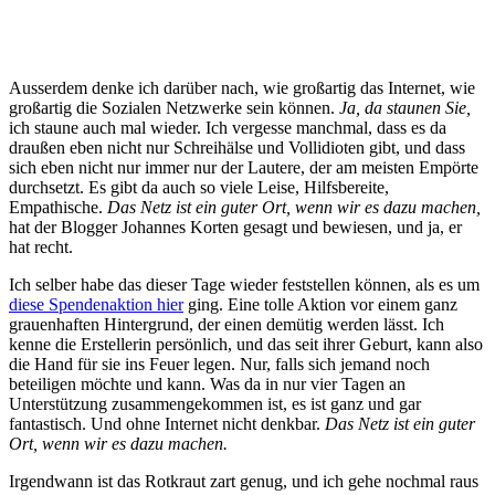
Ausserdem denke ich darüber nach, wie großartig das Internet, wie
großartig die Sozialen Netzwerke sein können.
Ja, da staunen Sie,
ich staune auch mal wieder. Ich vergesse manchmal, dass es da
draußen eben nicht nur Schreihälse und Vollidioten gibt, und dass
sich eben nicht nur immer nur der Lautere, der am meisten Empörte
durchsetzt. Es gibt da auch so viele Leise, Hilfsbereite,
Empathische.
Das Netz ist ein guter Ort, wenn wir es dazu machen,
hat der Blogger Johannes Korten gesagt und bewiesen, und ja, er
hat recht.
Ich selber habe das dieser Tage wieder feststellen können, als es um
diese Spendenaktion hier
ging. Eine tolle Aktion vor einem ganz
grauenhaften Hintergrund, der einen demütig werden lässt. Ich
kenne die Erstellerin persönlich, und das seit ihrer Geburt, kann also
die Hand für sie ins Feuer legen. Nur, falls sich jemand noch
beteiligen möchte und kann. Was da in nur vier Tagen an
Unterstützung zusammengekommen ist, es ist ganz und gar
fantastisch. Und ohne Internet nicht denkbar.
Das Netz ist ein guter
Ort, wenn wir es dazu machen.
Irgendwann ist das Rotkraut zart genug, und ich gehe nochmal raus