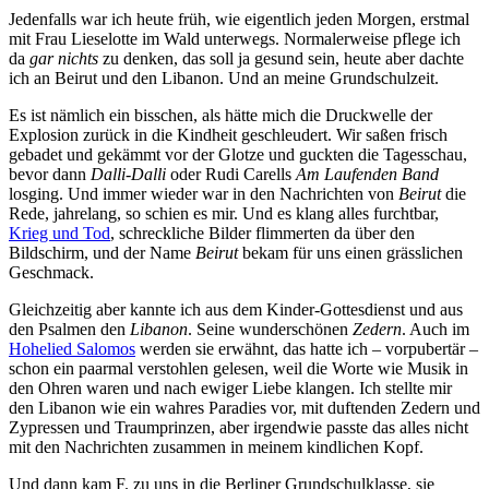
Jedenfalls war ich heute früh, wie eigentlich jeden Morgen, erstmal
mit Frau Lieselotte im Wald unterwegs. Normalerweise pflege ich
da
gar nichts
zu denken, das soll ja gesund sein, heute aber dachte
ich an Beirut und den Libanon. Und an meine Grundschulzeit.
Es ist nämlich ein bisschen, als hätte mich die Druckwelle der
Explosion zurück in die Kindheit geschleudert. Wir saßen frisch
gebadet und gekämmt vor der Glotze und guckten die Tagesschau,
bevor dann
Dalli-Dalli
oder Rudi Carells
Am Laufenden Band
losging. Und immer wieder war in den Nachrichten von
Beirut
die
Rede, jahrelang, so schien es mir. Und es klang alles furchtbar,
Krieg und Tod
, schreckliche Bilder flimmerten da über den
Bildschirm, und der Name
Beirut
bekam für uns einen grässlichen
Geschmack.
Gleichzeitig aber kannte ich aus dem Kinder-Gottesdienst und aus
den Psalmen den
Libanon
. Seine wunderschönen
Zedern
. Auch im
Hohelied Salomos
werden sie erwähnt, das hatte ich – vorpubertär –
schon ein paarmal verstohlen gelesen, weil die Worte wie Musik in
den Ohren waren und nach ewiger Liebe klangen. Ich stellte mir
den Libanon wie ein wahres Paradies vor, mit duftenden Zedern und
Zypressen und Traumprinzen, aber irgendwie passte das alles nicht
mit den Nachrichten zusammen in meinem kindlichen Kopf.
Und dann kam F. zu uns in die Berliner Grundschulklasse, sie