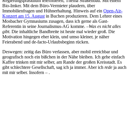
Regierungspräsidium telefonieren, Thema Straßenbau. Mit einem
Bio-Imker. Mit dem Büro-Vermieter plaudern, über
Immobilienfragen und Hühnerhaltung. Hinweis auf ein
Open-Air-
Konzert am 15. August
in Buchen produzieren. Dem Lehrer eines
Mosbacher Gymnasiums zusagen, dass ich gerne als Gast-
Referentin in seine Journalismus-AG komme. –
Was es nicht alles
gibt
. Die inhaltliche Bandbreite ist heute mal wieder groß. Die
Motivation hingegen eher klein, und umso kleiner, je näher
Feierabend und de-facto-Urlaubsbeginn rücken.
Deswegen: zeitig das Büro verlassen, aber mobil erreichbar und
geografisch noch ein bißchen in der Nähe bleiben. Ich gehe einfach
Kaffee trinken mit mir selber, am Rande der großen Kreisstadt. Es
gibt schlechtere Gesellschaft, sag ich ja immer. Aber ich
rede
ja auch
mit mir selber. Insofern – .