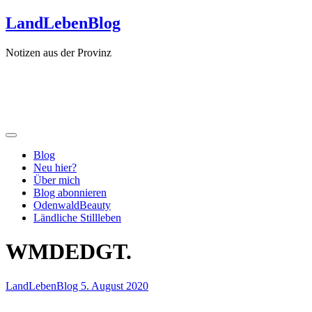
Zum
LandLebenBlog
Inhalt
springen
Notizen aus der Provinz
Blog
Neu hier?
Über mich
Blog abonnieren
OdenwaldBeauty
Ländliche Stillleben
WMDEDGT.
LandLebenBlog
5. August 2020