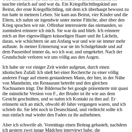
tauchte einfach auf und war da. Ein Kriegsflüchtlingskind aus
Beirut, der erste Kriegsflüchtling, mit dem ich überhaupt bewusst zu
tun hatte in meinem Leben. Sie kam aus Beirut, vier Kinder und die
Eltern, ich nahm sie irgendwie unter meine Fittiche, aber über den
Krieg sprachen wir nie. Offenbar interessierte das niemanden, so
zumindest erinnere ich mich. Sie war da und blieb. Ich erinnere
mich an ihre eigenwilligen kräuseligen Haare und ihr Lächeln,
daran, wie schüchtern sie am Anfang war und wie sie immer mehr
auftaute. In meiner Erinnerung war sie im Schulgebäude und auf
dem Pausenhof immer da, wo ich war, und umgekehrt. Nach der
Grundschule verloren wir uns völlig aus den Augen.
Ich habe sie vor einiger Zeit wieder aufgetan, durch einen
idiotischen Zufall: Ich stieß bei einer Recherche zu einer völlig
anderen Frage auf einem gestandenen Mann, der hier, in der Nähe
von Mannheim, ein Restaurant betreibt und den gleichen
Nachnamen trägt. Die Bildersuche bei google präsentierte mir quasi
die männliche Version von F., der Bruder ist ihr wie aus dem
Gesicht geschnitten, und so nahm ich Kontakt zu ihm auf. Er
erinnerte sich an mich, obwohl 40 Jahre vergangen waren, und ich
schrieb ihr. Sie lebt noch in Deutschland, und vielleicht sollte ich
nun einfach mal wieder den Faden zu ihr aufnehmen.
Aber ich schweife ab. Vormittags einen Beitrag gebastelt, nachdem
ich gestern zwei junge Mädchen interviewt habe, die