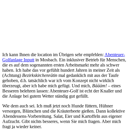
Ich kann Ihnen die location im Übrigen sehr empfehlen:
Abenteuer-
Golfanlage Inputt
in Mosbach. Ein inklusiver Betrieb für Menschen,
die es auf dem sogenannten ersten Arbeitsmarkt mehr als schwer
haben. Ich habe das vor gefühlt hundert Jahren in meiner Zeit als
(Achtung)
Bezirkskirchenrätin
mal gedanklich mit aus der Taufe
gehoben, d.h. tatsächlich war ich vom Konzept nicht wirklich
überzeugt, aber ich habe mich gefügt. Und mich,
Bäääm!
– eines
Besseren belehren lassen: Abenteuer-Golf ist echt der Knaller und
die Anlage bei gutem Wetter ständig gut gefüllt.
Wie dem auch sei. Ich muß jetzt noch Hunde füttern, Hühner
versorgen, Blümchen und die Kräuterbeete gießen. Dann kollektive
Abendessens-Vorbereitung. Salat, Eier und Kartoffeln aus eigener
Aufzucht. Gibt nichts besseres, wenn Sie mich fragen. Aber mich
fragt ja wieder keiner.